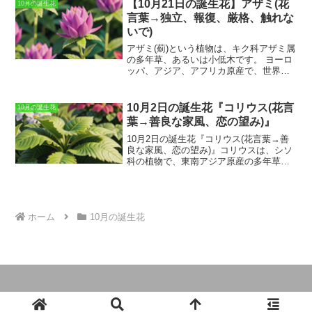
ょうど彼岸の頃であり、故人の冥福を祈
【10月21日の誕生花】アザミ(花
10月の誕生花
います。
るのにふさわしい花とされています。ま
言葉→独立、報復、厳格、触れな
た、シオンの花は青色や白色が多く、清
いで)
楚で可憐な印象を与えます。そのため、
別れ際に「いつまでも忘れないよ」とい
アザミ(薊)という植物は、キク科アザミ属
う想いを込めて贈られることもありま
の多年草、あるいは小低木です。
ヨーロ
す。
ッパ、アジア、アフリカ原産で、世界に
約200種が分布しています。日本には約30
種が分布しており、北海道から沖縄まで
全国に分布しています。アザミは、
茎が
10月2日の誕生花『コリウス(花言
10月の誕生花
直立して高さ30～100cmになり、葉は羽
葉→善良な家風、恋の望み)』
状に裂けていて、葉の縁には棘がありま
す。
花は、夏の終わりから秋にかけて、
10月2日の誕生花『コリウス(花言葉→善
茎の先端に総状花序を形成して咲きま
良な家風、恋の望み)』
コリウス
は、シソ
す。花色は、紫、青、ピンク、白などが
科の植物で、東南アジア原産の多年草で
あります。アザミは、
乾燥した土地や、
す。日本では、一年草として扱われるこ
日当たりの良い場所を好みます。
丈夫な
とが多いです。葉っぱがカラフルで、観
植物で、あまり手がかかりません。増殖
葉植物として人気があります。花は小さ
は、種まきか株分けで行います。アザミ
く、青色やピンク色をしています。
コリ
は、
花言葉が「独立」「報復」「厳格」
ウスの特徴
は、なんといってもその葉っ
ホーム
10月の誕生花
「触れないで」などがあり、縁起の悪い
ぱです。葉っぱは、緑色、赤色、黄色、
花とされることもあります。
しかし、そ
紫色など、さまざまな色があります。ま
の美しさから、園芸植物としても人気が
た、葉っぱの形も、丸型、卵型、細長い
あります。
形など、さまざまです。コリウスは、日
当たりの良い場所を好みます。水やり
は、土が乾いたらたっぷりと与えます。
肥料は、春と秋に緩効性化成肥料を与え
ます。
コリウスの花言葉は、「善良な家
© 2024 365日の誕生花と全ての花言葉.