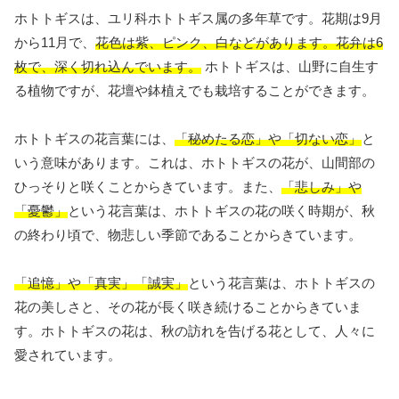
ホトトギスは、ユリ科ホトトギス属の多年草です。花期は9月
から11月で、
花色は紫、ピンク、白などがあります。花弁は6
枚で、深く切れ込んでいます。
ホトトギスは、山野に自生す
る植物ですが、花壇や鉢植えでも栽培することができます。
ホトトギスの花言葉には、
「秘めたる恋」や「切ない恋」
と
いう意味があります。これは、ホトトギスの花が、山間部の
ひっそりと咲くことからきています。また、
「悲しみ」や
「憂鬱」
という花言葉は、ホトトギスの花の咲く時期が、秋
の終わり頃で、物悲しい季節であることからきています。
「追憶」や「真実」「誠実」
という花言葉は、ホトトギスの
花の美しさと、その花が長く咲き続けることからきていま
す。ホトトギスの花は、秋の訪れを告げる花として、人々に
愛されています。