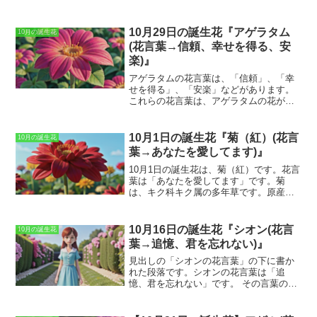
ーの魅力は、その可憐な見た目だけでな
く、花持ちが良く、比較的丈夫で育てや
すいという点にもあります。レースフラ
10月29日の誕生花『アゲラタム
10月の誕生花
ワーの原産地は、オーストラリアです。
(花言葉→信頼、幸せを得る、安
比較的温暖な気候を好むため、日本の気
楽)』
候にもよく合います。レースフラワーの
開花時期は、4月～6月です。蕾の段階で
アゲラタムの花言葉は、「信頼」、「幸
は、小さな鈴のような形をしています
せを得る」、「安楽」などがあります。
が、花が咲くと、花びらが外側に反り返
これらの花言葉は、アゲラタムの花が、
り、繊細なレースのような花姿となりま
小さな花が集まって咲く、その姿から
す。レースフラワーの花色は、白、ピン
「信頼」や「幸せ」を、また、花が数多
ク、紫など、さまざまです。レースフラ
く咲いていて、その光景が安らぎを与え
10月1日の誕生花『菊（紅）(花言
10月の誕生花
ワーの花言葉は、「清純な心」「繊細」
てくれることから「安楽」という花言葉
葉→あなたを愛してます)』
「可憐」などがあります。レースフラワ
を連想させます。
アゲラタムは、メキシ
ーは、その可憐な見た目と花言葉から、
コや中央アメリカ原産の多年草で、日本
10月1日の誕生花は、菊（紅）
です。
花言
花束やフラワーアレンジメントによく使
では一年草として扱われています。
草丈
葉は「あなたを愛してます」
です。菊
用されます。また、レースフラワーは、
は20～60cm程度で、花色は青、白、ピン
は、キク科キク属の多年草です。
原産地
ドライフラワーにしても楽しむことがで
ク、紫などがあります。花期は6～10月
は中国で、日本には奈良時代に渡来した
きます。
で、夏の間中咲き続けます。アゲラタム
とされています
。菊は、秋に咲き、花色
は、花壇や鉢植えに適した花で、初心者
は白、ピンク、紫、黄色などさまざまで
10月16日の誕生花『シオン(花言
10月の誕生花
でも簡単に育てることができます。
花言
す。
菊（紅）は、その鮮やかな赤色が特
葉→追憶、君を忘れない)』
葉が「信頼」、「幸せを得る」、「安
徴的です
。菊は、観賞用だけでなく、食
楽」であることから、アゲラタムは誕生
用や薬用としても利用されています。
菊
見出しの「シオンの花言葉」の下に書か
日プレゼントや記念日の贈り物に最適で
の花びらは、食用菊として、サラダや天
れた段落です。
シオンの花言葉は「追
す。
また、アゲラタムの花は、切り花に
ぷらにして食べられます。また、菊の花
憶、君を忘れない」です。
その言葉の通
しても長く楽しめます。
びらを乾燥させたものは、菊茶として飲
り、シオンは故人を偲ぶ花として親しま
用されます
。菊は、薬用として、風邪や
れています。シオンの花が咲く秋は、ち
咳の症状を緩和する効果があるとされて