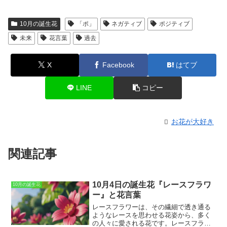
10月の誕生花
「ポ」
ネガティブ
ポジティブ
未来
花言葉
過去
X
Facebook
はてブ
LINE
コピー
お花が大好き
関連記事
10月4日の誕生花『レースフラワ
10月の誕生花
ー』と花言葉
レースフラワー
は、その繊細で透き通る
ようなレースを思わせる花姿から、多く
の人々に愛される花です。レースフラワ