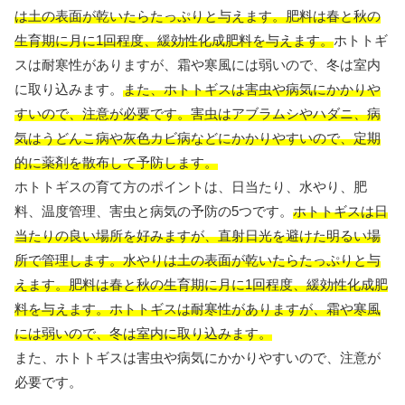
は土の表面が乾いたらたっぷりと与えます。肥料は春と秋の
生育期に月に1回程度、緩効性化成肥料を与えます。
ホトトギ
スは耐寒性がありますが、霜や寒風には弱いので、冬は室内
に取り込みます。
また、ホトトギスは害虫や病気にかかりや
すいので、注意が必要です。害虫はアブラムシやハダニ、病
気はうどんこ病や灰色カビ病などにかかりやすいので、定期
的に薬剤を散布して予防します。
ホトトギスの育て方のポイントは、日当たり、水やり、肥
料、温度管理、害虫と病気の予防の5つです。
ホトトギスは日
当たりの良い場所を好みますが、直射日光を避けた明るい場
所で管理します。水やりは土の表面が乾いたらたっぷりと与
えます。肥料は春と秋の生育期に月に1回程度、緩効性化成肥
料を与えます。ホトトギスは耐寒性がありますが、霜や寒風
には弱いので、冬は室内に取り込みます。
また、ホトトギスは害虫や病気にかかりやすいので、注意が
必要です。