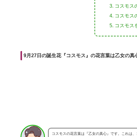
r
m
i
コスモス
e
a
t
コスモス
b
i
コスモス
o
l
o
k
9月27日の誕生花『コスモス』の花言葉は乙女の真
コスモスの花言葉は『乙女の真心』です。これは、