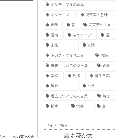
ポジティブな花言葉
ポジティブ
花言葉の意味
希望
花
花言葉の由来
愛情
ネガティブ
愛
未来
友情
ネガティブな花言葉
信頼
未来についての花言葉
過去
幸福
純潔
誕生日花
純粋
バラ
過去についての花言葉
高貴
植物
情熱
白
サイト作成者
姿と、その花が持