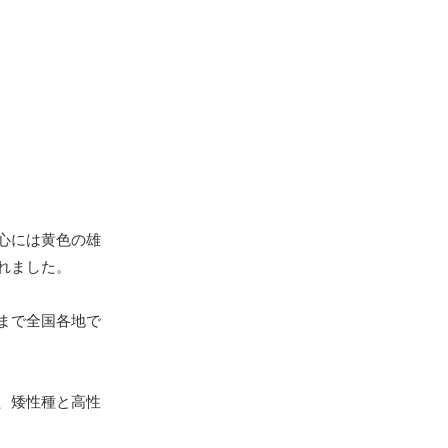
心には黄色の雄
れました。
まで全国各地で
、矮性種と高性