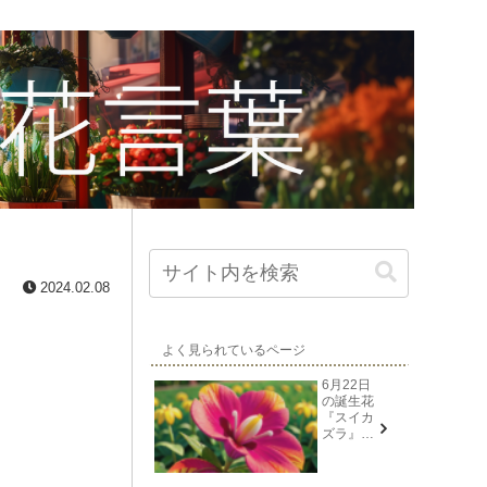
2024.02.08
よく見られているページ
6月22日
の誕生花
『スイカ
ズラ』花
言葉と由
来