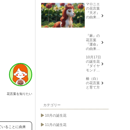
マロニエ
の花言葉
『天才』
の由来と
意味
『麻』の
花言葉
『運命』
の由来と
意味
10月17日
の誕生花
『ダイヤ
モンドリ
リー(花言
椿（白）
葉→また
の花言葉
会う日を
と育て方
楽しみ
に、忍
花言葉を知りたい
耐、箱入
り娘)』に
ついて
カテゴリー
10月の誕生花
11月の誕生花
ていることに由来