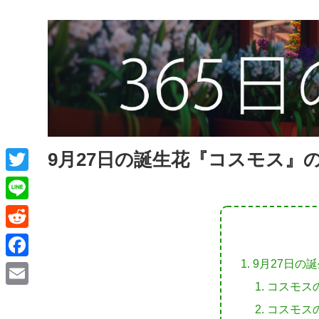
9月27日の誕生花『コスモス』
T
w
L
i
i
R
t
n
e
9月27日の
F
t
e
d
コスモス
a
e
E
d
コスモス
c