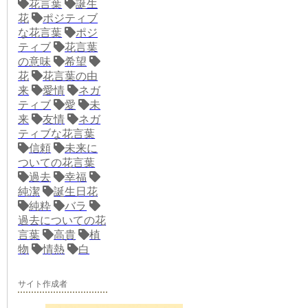
花言葉
誕生
花
ポジティブ
な花言葉
ポジ
ティブ
花言葉
の意味
希望
花
花言葉の由
来
愛情
ネガ
ティブ
愛
未
来
友情
ネガ
ティブな花言葉
信頼
未来に
ついての花言葉
過去
幸福
純潔
誕生日花
純粋
バラ
過去についての花
言葉
高貴
植
物
情熱
白
サイト作成者