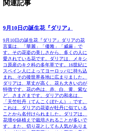
関連記事
9月10日の誕生花『ダリア』
9月10日の誕生花『ダリア』
ダリアの花
言葉は、「華麗」「優雅」「威厳」で
す。その花姿の美しさから、多くの人に
愛されている花です。
ダリアは、メキシ
コ原産のキク科の多年草です。16世紀に
スペイン人によってヨーロッパに持ち込
まれ、その後世界各地に広まりました。
ダリアは、草丈が高く、花も大きいのが
特徴です。花の色は、赤、白、黄、紫な
ど、さまざまです。
ダリアの和名は、
「天竺牡丹（てんこくぼたん）」です。
これは、ダリアの花姿が牡丹に似ている
ことから名付けられました。ダリアは、
花壇や鉢植えで栽培されることが多いで
す。また、切り花としても人気がありま