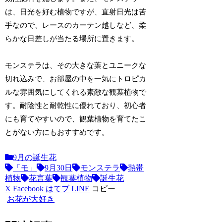
は、日光を好む植物ですが、直射日光は苦
手なので、レースのカーテン越しなど、柔
らかな日差しが当たる場所に置きます。
モンステラは、その大きな葉とユニークな
切れ込みで、お部屋の中を一気にトロピカ
ルな雰囲気にしてくれる素敵な観葉植物で
す。耐陰性と耐乾性に優れており、初心者
にも育てやすいので、観葉植物を育てたこ
とがない方にもおすすめです。
9月の誕生花
「モ」
9月30日
モンステラ
熱帯
植物
花言葉
観葉植物
誕生花
X
Facebook
はてブ
LINE
コピー
お花が大好き