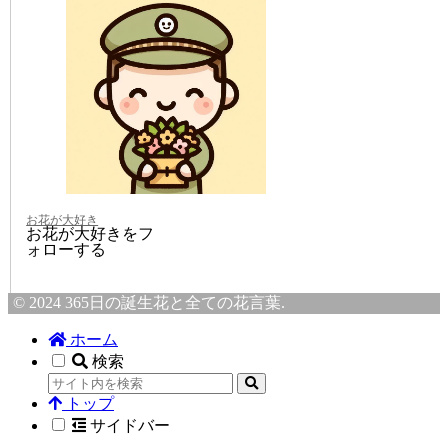
お花が大好き
お花が大好きをフ
ォローする
© 2024 365日の誕生花と全ての花言葉.
ホーム
検索
トップ
サイドバー