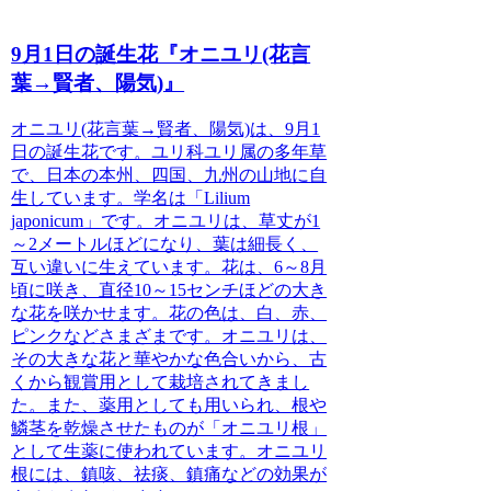
9月1日の誕生花『オニユリ(花言
葉→賢者、陽気)』
オニユリ(花言葉→賢者、陽気)
は、9月1
日の誕生花です。ユリ科ユリ属の多年草
で、日本の本州、四国、九州の山地に自
生しています。学名は「Lilium
japonicum」です。オニユリは、草丈が1
～2メートルほどになり、葉は細長く、
互い違いに生えています。花は、6～8月
頃に咲き、直径10～15センチほどの大き
な花を咲かせます。花の色は、白、赤、
ピンクなどさまざまです。オニユリは、
その大きな花と華やかな色合いから、古
くから観賞用として栽培されてきまし
た。また、薬用としても用いられ、根や
鱗茎を乾燥させたものが「オニユリ根」
として生薬に使われています。オニユリ
根には、鎮咳、祛痰、鎮痛などの効果が