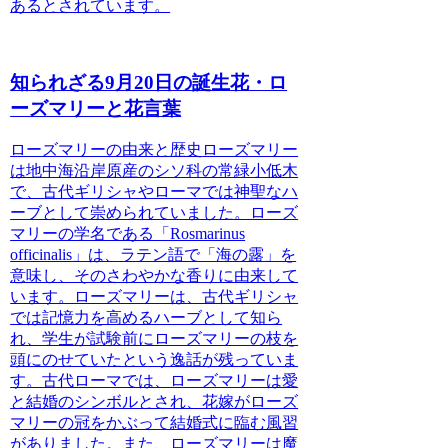
あるとされています。
知られざる9月20日の誕生花・ロ
ーズマリーと花言葉
ローズマリーの由来と歴史
ローズマリー
は地中海沿岸原産のシソ科の常緑小低木
で、古代ギリシャやローマでは神聖なハ
ーブとして崇められていました。ローズ
マリーの学名である「Rosmarinus
officinalis」は、ラテン語で「海の露」を
意味し、そのさわやかな香りに由来して
います。ローズマリーは、古代ギリシャ
では記憶力を高めるハーブとして知ら
れ、学生が試験前にローズマリーの枝を
頭にのせていたという逸話が残っていま
す。古代ローマでは、ローズマリーは愛
と結婚のシンボルとされ、花嫁がローズ
マリーの冠をかぶって結婚式に臨む風習
がありました。また、ローズマリーは魔