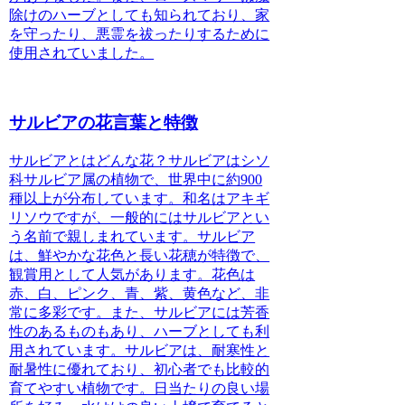
除けのハーブとしても知られており、家
を守ったり、悪霊を祓ったりするために
使用されていました。
サルビアの花言葉と特徴
サルビアとはどんな花？
サルビアはシソ
科サルビア属の植物で、世界中に約900
種以上が分布しています。和名はアキギ
リソウですが、一般的にはサルビアとい
う名前で親しまれています。サルビア
は、鮮やかな花色と長い花穂が特徴で、
観賞用として人気があります。花色は
赤、白、ピンク、青、紫、黄色など、非
常に多彩です。また、サルビアには芳香
性のあるものもあり、ハーブとしても利
用されています。サルビアは、耐寒性と
耐暑性に優れており、初心者でも比較的
育てやすい植物です。日当たりの良い場