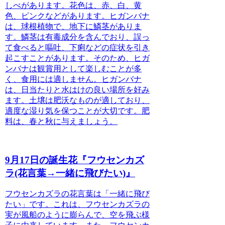
しべがあります。花色は、赤、白、黄
色、ピンクなどがあります。
ヒガンバナ
は、球根植物で、地下に鱗茎がありま
す。
鱗茎は有毒成分を含んでおり、誤っ
て食べると嘔吐、下痢などの症状を引き
起こすことがあります。そのため、ヒガ
ンバナは観賞用として楽しむことが多
く、食用には適しません。
ヒガンバナ
は、日当たりと水はけの良い場所を好み
ます。
土壌は肥沃なものが適しており、
適度な湿り気を保つことが大切です。肥
料は、春と秋に与えましょう。
9月17日の誕生花『フウセンカズ
ラ(花言葉→一緒に飛びたい)』
フウセンカズラの花言葉は「一緒に飛び
たい」です。
これは、フウセンカズラの
実が風船のように膨らんで、空を飛ぶ様