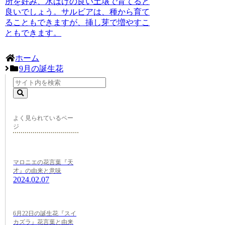
所を好み、水はけの良い土壌で育てると
良いでしょう。サルビアは、種から育て
ることもできますが、挿し芽で増やすこ
ともできます。
ホーム
9月の誕生花
よく見られているペー
ジ
マロニエの花言葉『天
才』の由来と意味
2024.02.07
6月22日の誕生花『スイ
カズラ』花言葉と由来