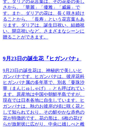
す。
ダリアの花言葉は、その花姿の美し
さから、「華麗」「優雅」「威厳」で
す。また、ダリアの花は、長く咲き続け
ることから、「長寿」という花言葉もあ
ります。
ダリアは、誕生日祝い、結婚祝
い、開店祝いなど、さまざまなシーンに
贈ることができます。
9月23日の誕生花『ヒガンバナ』
9月23日の誕生花は、神秘的で美しいヒ
ガンバナです。
ヒガンバナは、彼岸花科
ヒガンバナ属の多年草で、別名「曼珠沙
華（まんじゅしゃげ）」とも呼ばれてい
ます。原産地は中国や朝鮮半島ですが、
現在では日本各地に自生しています。
ヒ
ガンバナは、秋のお彼岸の頃に咲く花と
して知られており、その鮮やかな赤色の
花が特徴的です。
花の形は、6枚の花び
らが放射状に広がり、中央に雄しべと雌