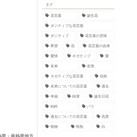
タグ
花言葉
誕生花
ポジティブな花言葉
ポジティブ
花言葉の意味
希望
花
花言葉の由来
愛情
ネガティブ
愛
未来
友情
ネガティブな花言葉
信頼
未来についての花言葉
過去
幸福
純潔
誕生日花
純粋
バラ
過去についての花言葉
高貴
植物
情熱
白
熱帯・亜熱帯地方