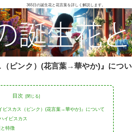
365日の誕生花と花言葉を詳しく解説します。
ス（ピンク）(花言葉→華やか)』につ
目次
ハイビスカス（ピンク）(花言葉→華やか)』について
はハイビスカス
類と特徴