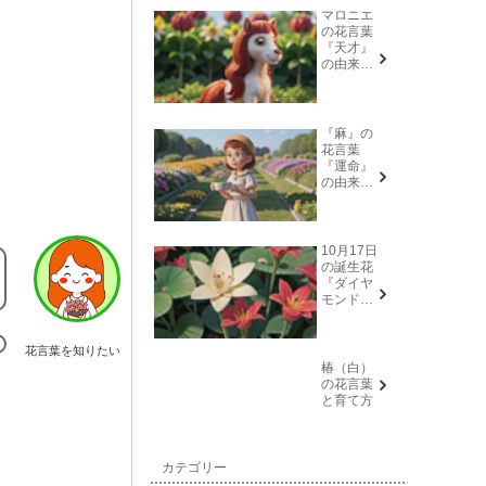
マロニエ
の花言葉
『天才』
の由来と
意味
『麻』の
花言葉
『運命』
の由来と
意味
10月17日
の誕生花
『ダイヤ
モンドリ
リー(花言
葉→また
会う日を
花言葉を知りたい
楽しみ
椿（白）
に、忍
の花言葉
耐、箱入
と育て方
り娘)』に
ついて
カテゴリー