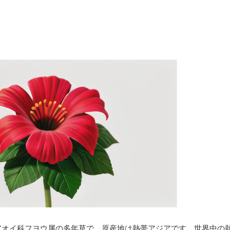
アオイ科フヨウ属の多年草で、原産地は熱帯アジアです。世界中の