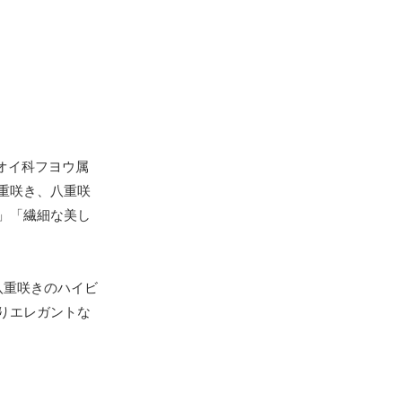
オイ科フヨウ属
重咲き、八重咲
」「繊細な美し
八重咲きのハイビ
りエレガントな