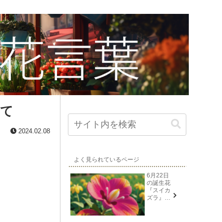
いて
2024.02.08
よく見られているページ
6月22日
の誕生花
『スイカ
ズラ』花
言葉と由
来