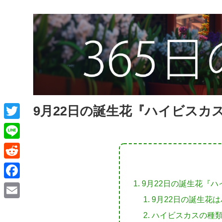
9月22日の誕生花『ハイビスカ
T
w
L
i
i
R
t
n
e
9月22日の誕生花『
F
t
e
d
9月22日の誕生花
a
e
E
d
ハイビスカスの種
c