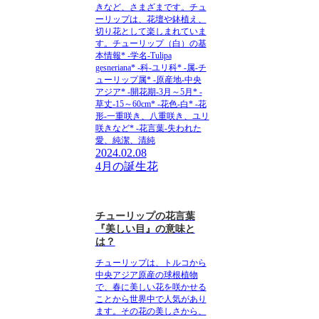
きなど、さまざまです。チュ
ーリップは、花壇や鉢植え、
切り花として楽しまれていま
す。
チューリップ（白）の基
本情報
* -学名-Tulipa
gesneriana* -科-ユリ科* -属-チ
ューリップ属* -原産地-中央
アジア* -開花期-3月～5月* -
草丈-15～60cm* -花色-白* -花
形-一重咲き、八重咲き、ユリ
咲きなど* -花言葉-失われた
愛、純潔、清純
2024.02.08
4月の誕生花
チューリップの花言葉
『美しい目』の意味と
は？
チューリップは、トルコから
中央アジア原産の球根植物
で、春に美しい花を咲かせる
ことから世界中で人気があり
ます。その花の美しさから、