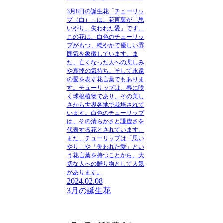
3月8日の誕生花「チューリッ
プ（白）」は、花言葉が「思
いやり、失われた愛」です。
この花は、白色のチューリッ
プがもつ、
穏やかで優しい雰
囲気
を象徴しています。ま
た、
亡くなった人への悲しみ
や哀悼の気持ち、そして永遠
の愛を表す
花言葉でもありま
す。チューリップは、春に咲
く球根植物であり、その美し
さから世界各地で栽培されて
います。
白色のチューリップ
は、その清らかさと謙虚さを
代表する花とされています。
また、チューリップは
「思い
やり」や「失われた愛」
とい
う花言葉を持つことから、大
切な人への贈り物として人気
があります。
2024.02.08
3月の誕生花