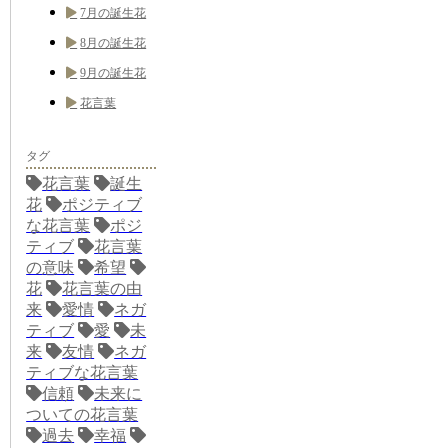
7月の誕生花
8月の誕生花
9月の誕生花
花言葉
タグ
花言葉
誕生
花
ポジティブ
な花言葉
ポジ
ティブ
花言葉
の意味
希望
花
花言葉の由
来
愛情
ネガ
ティブ
愛
未
来
友情
ネガ
ティブな花言葉
信頼
未来に
ついての花言葉
過去
幸福