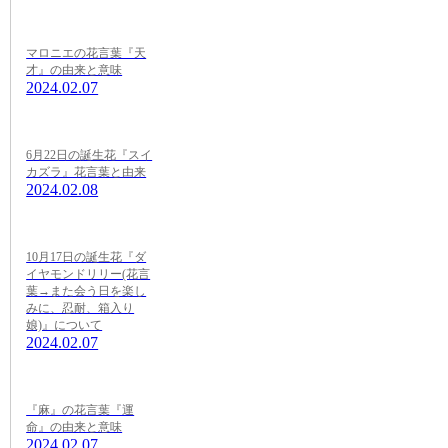
マロニエの花言葉『天
才』の由来と意味
2024.02.07
6月22日の誕生花『スイ
カズラ』花言葉と由来
2024.02.08
10月17日の誕生花『ダ
イヤモンドリリー(花言
葉→また会う日を楽し
みに、忍耐、箱入り
娘)』について
2024.02.07
『麻』の花言葉『運
命』の由来と意味
2024.02.07