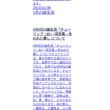
ます。
2024.02.08
5月の誕生花
4月8日の誕生花『チュー
リップ（白）(花言葉→失
われた愛)』について
4月8日の誕生花『チューリッ
プ（白）(花言葉→失われた
愛)』
についてチューリップ
は、春を代表する花のひとつ
です。世界中で広く栽培され
ており、日本では4月8日の誕
生花とされています。チュー
リップは、ユリ科チューリッ
プ属の多年草です。原産地は
中央アジアとされており、16
世紀にヨーロッパに伝わりま
した。チューリップは、球根
から育つ植物で、花色は赤、
白、黄、紫など、さまざまな
ものがあります。花の形も、
一重咲き、八重咲き、ユリ咲