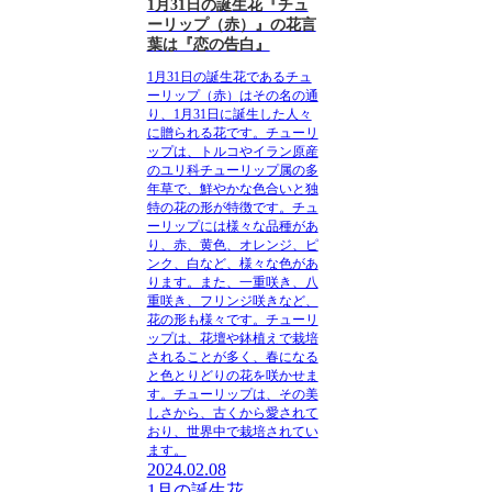
1月31日の誕生花『チュ
ーリップ（赤）』の花言
葉は『恋の告白』
1月31日の誕生花であるチュ
ーリップ（赤）
はその名の通
り、1月31日に誕生した人々
に贈られる花です。チューリ
ップは、トルコやイラン原産
のユリ科チューリップ属の多
年草で、鮮やかな色合いと独
特の花の形が特徴です。チュ
ーリップには様々な品種があ
り、赤、黄色、オレンジ、ピ
ンク、白など、様々な色があ
ります。また、一重咲き、八
重咲き、フリンジ咲きなど、
花の形も様々です。チューリ
ップは、花壇や鉢植えで栽培
されることが多く、春になる
と色とりどりの花を咲かせま
す。チューリップは、その美
しさから、古くから愛されて
おり、世界中で栽培されてい
ます。
2024.02.08
1月の誕生花