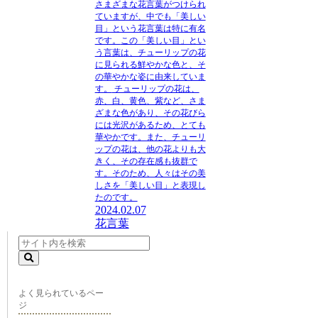
さまざまな花言葉がつけられ
ていますが、中でも「美しい
目」という花言葉は特に有名
です。
この「美しい目」とい
う言葉は、チューリップの花
に見られる鮮やかな色と、そ
の華やかな姿に由来していま
す。
チューリップの花は、
赤、白、黄色、紫など、さま
ざまな色があり、その花びら
には光沢があるため、とても
華やかです。また、チューリ
ップの花は、他の花よりも大
きく、その存在感も抜群で
す。そのため、人々はその美
しさを「美しい目」と表現し
たのです。
2024.02.07
花言葉
よく見られているペー
ジ