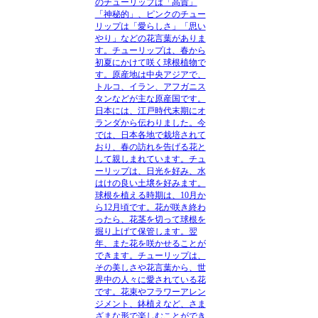
のチューリップは「高貴」
「神秘的」、ピンクのチュー
リップは「愛らしさ」「思い
やり」などの花言葉がありま
す。チューリップは、春から
初夏にかけて咲く球根植物で
す。原産地は中央アジアで、
トルコ、イラン、アフガニス
タンなどが主な原産国です。
日本には、江戸時代末期にオ
ランダから伝わりました。今
では、日本各地で栽培されて
おり、春の訪れを告げる花と
して親しまれています。チュ
ーリップは、日光を好み、水
はけの良い土壌を好みます。
球根を植える時期は、10月か
ら12月頃です。花が咲き終わ
ったら、花茎を切って球根を
掘り上げて保管します。翌
年、また花を咲かせることが
できます。チューリップは、
その美しさや花言葉から、世
界中の人々に愛されている花
です。花束やフラワーアレン
ジメント、鉢植えなど、さま
ざまな形で楽しむことができ