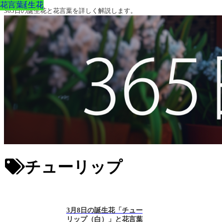
3月の誕生花
1月の誕生花
花言葉
5月の誕生花
4月の誕生花
花言葉
365日の誕生花と花言葉を詳しく解説します。
チューリップ
3月8日の誕生花「チュー
リップ（白）」と花言葉