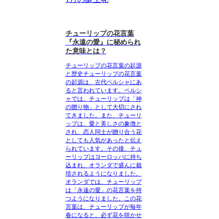
チューリップの花言葉
『永遠の愛』に秘められ
た意味とは？
チューリップの花言葉の起源
と歴史
チューリップの花言葉
の起源は、古代ペルシャにあ
ると言われています。ペルシ
ャでは、チューリップは「神
の贈り物」として大切にされ
てきました。また、チューリ
ップは、愛と美しさの象徴と
され、恋人同士が贈り合う花
としても人気があったと伝え
られています。その後、チュ
ーリップはヨーロッパに持ち
込まれ、オランダで盛んに栽
培されるようになりました。
オランダでは、チューリップ
は「永遠の愛」の花言葉を持
つようになりました。この花
言葉は、チューリップが毎年
春になると、必ず花を咲かせ