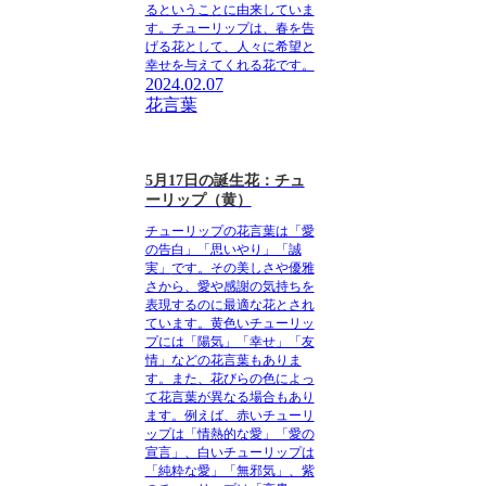
るということに由来していま
す。チューリップは、春を告
げる花として、人々に希望と
幸せを与えてくれる花です。
2024.02.07
花言葉
5月17日の誕生花：チュ
ーリップ（黄）
チューリップの花言葉は「愛
の告白」「思いやり」「誠
実」
です。その美しさや優雅
さから、愛や感謝の気持ちを
表現するのに最適な花とされ
ています。黄色いチューリッ
プには「陽気」「幸せ」「友
情」などの花言葉もありま
す。また、花びらの色によっ
て花言葉が異なる場合もあり
ます。例えば、赤いチューリ
ップは「情熱的な愛」「愛の
宣言」、白いチューリップは
「純粋な愛」「無邪気」、紫