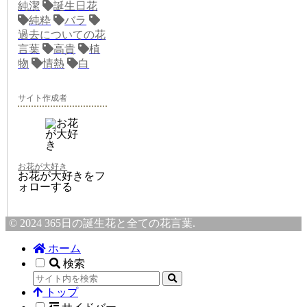
純潔
誕生日花
純粋
バラ
過去についての花
言葉
高貴
植
物
情熱
白
サイト作成者
お花が大好き
お花が大好きをフ
ォローする
© 2024 365日の誕生花と全ての花言葉.
ホーム
検索
トップ