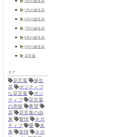
4月の誕生花
5月の誕生花
6月の誕生花
7月の誕生花
8月の誕生花
9月の誕生花
花言葉
タグ
花言葉
誕生
花
ポジティブ
な花言葉
ポジ
ティブ
花言葉
の意味
希望
花
花言葉の由
来
愛情
ネガ
ティブ
愛
未
来
友情
ネガ