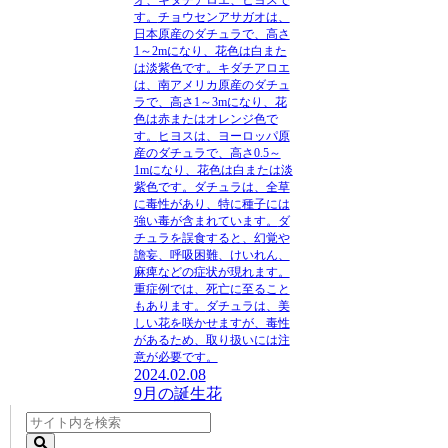
オ、キダチアロエ、ヒヨスで
す。
チョウセンアサガオは、
日本原産のダチュラで、高さ
1～2mになり、花色は白また
は淡紫色です。キダチアロエ
は、南アメリカ原産のダチュ
ラで、高さ1～3mになり、花
色は赤またはオレンジ色で
す。
ヒヨスは、ヨーロッパ原
産のダチュラで、高さ0.5～
1mになり、花色は白または淡
紫色です。ダチュラは、全草
に毒性があり、特に種子には
強い毒が含まれています。
ダ
チュラを誤食すると、幻覚や
譫妄、呼吸困難、けいれん、
麻痺などの症状が現れます。
重症例では、死亡に至ること
もあります。
ダチュラは、美
しい花を咲かせますが、毒性
があるため、取り扱いには注
意が必要です。
2024.02.08
9月の誕生花