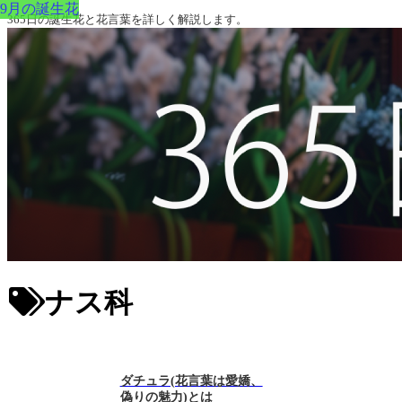
9月の誕生花
365日の誕生花と花言葉を詳しく解説します。
ナス科
ダチュラ(花言葉は愛嬌、
偽りの魅力)とは