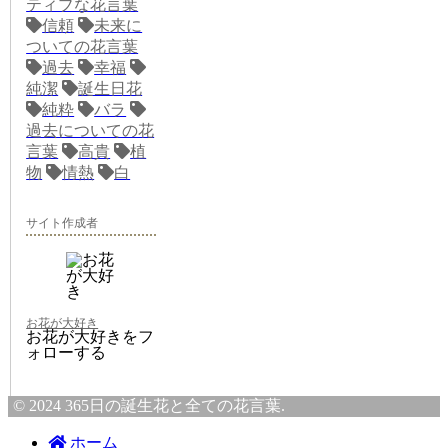
ティブな花言葉
信頼
未来に
ついての花言葉
過去
幸福
純潔
誕生日花
純粋
バラ
過去についての花
言葉
高貴
植
物
情熱
白
サイト作成者
お花が大好き
お花が大好きをフ
ォローする
© 2024 365日の誕生花と全ての花言葉.
ホーム