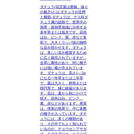
ダチュラ(花言葉は愛嬌、偽り
の魅力)とは-ダチュラの生態
と種類-
ダチュラは、ナス科ダ
チュラ属の総称で、世界中の
熱帯・亜熱帯地域に分布する
多年草または低木です。
花色
は白、ピンク、紫、赤など多
彩で、大きくラッパ状の独特
な花を咲かせます。ダチュラ
は、美しい花を鑑賞するため
に広く栽培されていますが、
全草に毒性があり、特に種子
には強い毒が含まれていま
す。
ダチュラは、高さ1～2m
になる一年草または二年草
で、葉は大きく、卵形または
楕円形で、縁に鋸歯がありま
す。
花は、夏から秋にかけて
咲き、花色は白、ピンク、
紫、赤などがあります。果実
は、球形の蒴果で、中に多数
の種子が入っています。ダチ
ュラには、多くの種類があ
り、その中でもよく知られて
いるのが、チョウセンアサガ