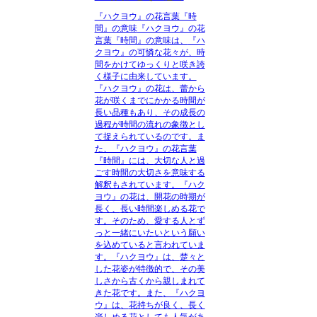
『ハクヨウ』の花言葉『時
間』の意味
『ハクヨウ』の花
言葉『時間』の意味は、
『ハ
クヨウ』の可憐な花々が、時
間をかけてゆっくりと咲き誇
く様子に由来
しています。
『ハクヨウ』の花は、蕾から
花が咲くまでにかかる時間が
長い品種もあり、その
成長の
過程が時間の流れの象徴とし
て捉えられている
のです。ま
た、『ハクヨウ』の花言葉
『時間』には、
大切な人と過
ごす時間の大切さ
を意味する
解釈もされています。『ハク
ヨウ』の花は、開花の時期が
長く、
長い時間楽しめる花
で
す。そのため、
愛する人とず
っと一緒にいたいという願い
を込めていると言われていま
す。『ハクヨウ』は、
楚々と
した花姿が特徴的で、その美
しさから古くから親しまれて
きた花
です。また、『ハクヨ
ウ』は、
花持ちが良く、長く