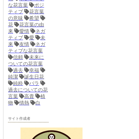
な花言葉
ポジ
ティブ
花言葉
の意味
希望
花
花言葉の由
来
愛情
ネガ
ティブ
愛
未
来
友情
ネガ
ティブな花言葉
信頼
未来に
ついての花言葉
過去
幸福
純潔
誕生日花
純粋
バラ
過去についての花
言葉
高貴
植
物
情熱
白
サイト作成者