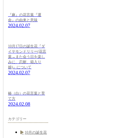
『麻』の花言葉『運
命』の由来と意味
2024.02.07
10月17日の誕生花『ダ
イヤモンドリリー(花言
葉→また会う日を楽し
みに、忍耐、箱入り
娘)』について
2024.02.07
椿（白）の花言葉と育
て方
2024.02.08
カテゴリー
10月の誕生花