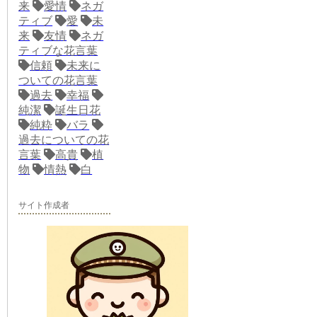
来
愛情
ネガ
ティブ
愛
未
来
友情
ネガ
ティブな花言葉
信頼
未来に
ついての花言葉
過去
幸福
純潔
誕生日花
純粋
バラ
過去についての花
言葉
高貴
植
物
情熱
白
サイト作成者