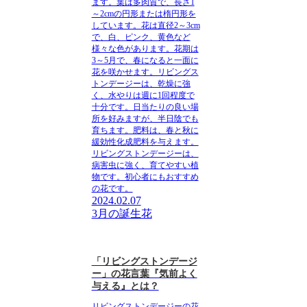
ます。葉は多肉質で、長さ1
～2cmの円形または楕円形を
しています。花は直径2～3cm
で、白、ピンク、黄色など
様々な色があります。花期は
3～5月で、春になると一面に
花を咲かせます。リビングス
トンデージーは、乾燥に強
く、水やりは週に1回程度で
十分です。日当たりの良い場
所を好みますが、半日陰でも
育ちます。肥料は、春と秋に
緩効性化成肥料を与えます。
リビングストンデージーは、
病害虫に強く、育てやすい植
物です。初心者にもおすすめ
の花です。
2024.02.07
3月の誕生花
「リビングストンデージ
ー」の花言葉『気前よく
与える』とは？
リビングストンデージーの花