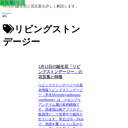
3月の誕生花
花言葉
365日の誕生花と花言葉を詳しく解説します。
リビングストン
デージー
3月12日の誕生花「リビ
ングストンデージー」の
花言葉と特徴
リビングストンデージーの基
本情報
リビングストンデージ
ー（学名Mesembryanthemum
criniflorum）は、メセンブリ
アンテマム属の多肉植物で
す。原産地は南アフリカで、
観賞用として世界中で栽培さ
れています。草丈は10～20cm
で、地面を覆うように広がり