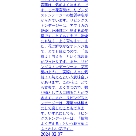
言葉は「気前よく与える」で
す。この花言葉は、
リビング
ストンデージーの性質や姿形
からきています
。リビングス
トンデージーは、アフリカの
乾燥した地域に生息する多年
草です。とても丈夫で、乾燥
にも強く、よく育ちます。ま
た、花は鮮やかなオレンジ色
で、とても目立つので、
「気
前よく与える」という花言葉
がぴったりです
。また、リビ
ングストンデージーは、
花言
葉のように、実際に人々に気
前よく与えるという意味合い
があります
。この花は、とて
も丈夫で、よく育つので、
贈
り物として人に贈ることがで
きます
。また、リビングスト
ンデージーは、
花壇や鉢植え
にして楽しむこともできま
す
。いずれにしても、リビン
グストンデージーは、
「気前
よく与える」という花言葉に
ふさわしい花
です。
2024.02.07