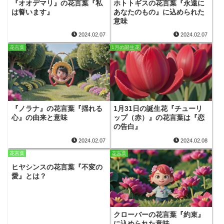
『オオデマリ』の花言葉『私
ホトトギスの花言葉『永遠に
は誓います』
あなたのもの』に込められた
意味
2024.02.07
2024.02.07
花言葉
1月の誕生花
『ノラナ』の花言葉『揺れる
1月31日の誕生花『チューリ
心』の由来と意味
ップ（赤）』の花言葉は『恋
の告白』
2024.02.07
2024.02.08
花言葉
花言葉
ヒヤシンスの花言葉『不変の
愛』とは？
クローバーの花言葉『約束』
に込められた意味