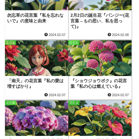
勿忘草の花言葉『私を忘れな
2月2日の誕生花『パンジー(花
いで』の意味と由来
言葉→もの思い、私を思っ
て)』
2024.02.07
2024.02.08
花言葉
花言葉
「南天」の花言葉『私の愛は
『ショウジョウボク』の花言
増すばかり』
葉『私の心は燃えている』
2024.02.07
2024.02.07
花言葉
花言葉