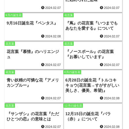
2024.02.07
2024.02.07
9月の誕生花
花言葉
9月16日誕生花『ペンタス』
『蔦』の花言葉『いつまでも
あなたを愛する』について
2024.02.08
2024.02.07
花言葉
花言葉
花言葉『慕情』のハリエンジ
『ノースポール』の花言葉
ュ
『お慕いしています』
2024.02.07
2024.02.07
花言葉
6月の誕生花
青い妖精の可憐な花『アメリ
6月28日の誕生花『トルコキ
カンブルー』
キョウ(花言葉→すがすがしい
美しさ、優美、希望)』
2024.02.07
2024.02.08
花言葉
12月の誕生花
『サンザシ』の花言葉『ただ
12月15日の誕生花『バラ
ひとつの恋』の意味とは
（赤）』について
2024.02.07
2024.02.08