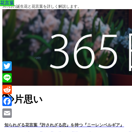
花言葉
花言葉
365日の誕生花と花言葉を詳しく解説します。
Twitter
Line
片思い
Reddit
Facebook
Email
知られざる花言葉『許されざる恋』を持つ『ニーレンベルギア』