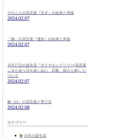
マロニエの花言葉『天才』の由来と意味
2024.02.07
『麻』の花言葉『運命』の由来と意味
2024.02.07
10月17日の誕生花『ダイヤモンドリリー(花言葉
→また会う日を楽しみに、忍耐、箱入り娘)』に
ついて
2024.02.07
椿（白）の花言葉と育て方
2024.02.08
カテゴリー
10月の誕生花