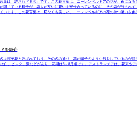
言葉は「許されざる恋」です。この花言葉は、ニーレンベルギアの花が、夜になる
が閉じている様子が、恋人が互いに想いを寄せ合っているのに、その恋が許されず
ています。
この花言葉は、切なくも美しい、ニーレンベルギアの花の持つ魅力を象
ードを紹介
名は
帽子花
と呼ばれており、その名の通り、花が帽子のような形をしているのが特
花色は白、ピンク、紫などがあり、花期は6～8月頃です。アストランチアは、花束やア