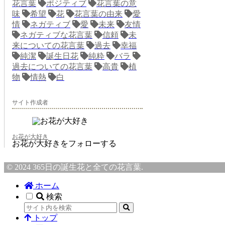
花言葉
ポジティブ
花言葉の意
味
希望
花
花言葉の由来
愛
情
ネガティブ
愛
未来
友情
ネガティブな花言葉
信頼
未
来についての花言葉
過去
幸福
純潔
誕生日花
純粋
バラ
過去についての花言葉
高貴
植
物
情熱
白
サイト作成者
お花が大好き
お花が大好きをフォローする
© 2024 365日の誕生花と全ての花言葉.
ホーム
検索
トップ