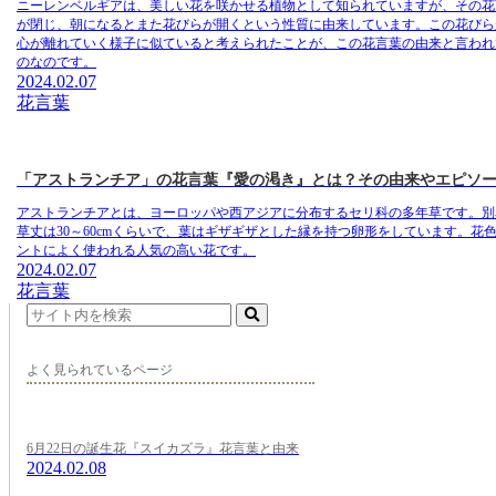
ニーレンベルギアは、美しい花を咲かせる植物として知られていますが、その花
が閉じ、朝になるとまた花びらが開くという性質に由来しています。この花びら
心が離れていく様子に似ていると考えられたことが、この花言葉の由来と言われ
のなのです。
2024.02.07
花言葉
「アストランチア」の花言葉『愛の渇き』とは？その由来やエピソ
アストランチアとは
、ヨーロッパや西アジアに分布するセリ科の多年草です。別
草丈は30～60cmくらいで、葉はギザギザとした縁を持つ卵形をしています。
ントによく使われる人気の高い花です。
2024.02.07
花言葉
よく見られているページ
6月22日の誕生花『スイカズラ』花言葉と由来
2024.02.08