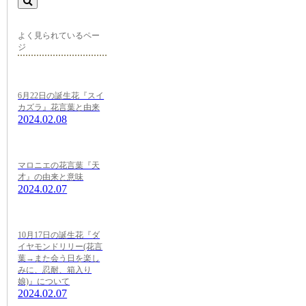
よく見られているペー
ジ
6月22日の誕生花『スイ
カズラ』花言葉と由来
2024.02.08
マロニエの花言葉『天
才』の由来と意味
2024.02.07
10月17日の誕生花『ダ
イヤモンドリリー(花言
葉→また会う日を楽し
みに、忍耐、箱入り
娘)』について
2024.02.07