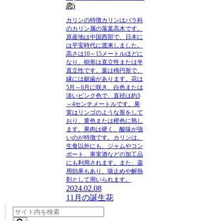
恋)
カリンの特徴
カリンはバラ科
のカリン属の落葉高木です。
原産地は中国西部で、日本に
は平安時代に渡来しました。
高さは10～15メートルほどに
なり、樹形は直立性または半
直立性です。葉は楕円形で、
縁には鋸歯があります。花は
5月～6月に咲き、白色または
淡いピンク色で、直径は約3
～4センチメートルです。果
実はリンゴのような形をして
おり、黄色または橙色に熟し
ます。果肉は硬く、酸味が強
いのが特徴です。カリンは、
生食以外にも、ジャムやコン
ポート、果実酒などの加工品
にも利用されます。また、薬
用効果もあり、咳止めや解熱
剤として用いられます。
2024.02.08
11月の誕生花