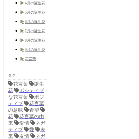
4月の誕生花
5月の誕生花
6月の誕生花
7月の誕生花
8月の誕生花
9月の誕生花
花言葉
タグ
花言葉
誕生
花
ポジティブ
な花言葉
ポジ
ティブ
花言葉
の意味
希望
花
花言葉の由
来
愛情
ネガ
ティブ
愛
未
来
友情
ネガ