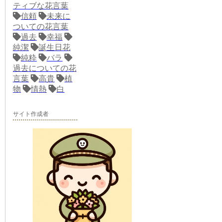
ティブな花言葉
信頼
未来に
ついての花言葉
過去
幸福
純潔
誕生日花
純粋
バラ
過去についての花
言葉
高貴
植
物
情熱
白
サイト作成者