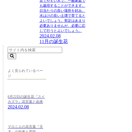
育てやすい木で、一般家庭で
も栽培することができます。
日当たりの良い場所を好み、
水はけの良い土壌で育てると
よいでしょう。剪定はあまり
必要ありませんが、必要に応
じて行うとよいでしょう。
2024.02.08
11月の誕生花
よく見られているペー
ジ
6月22日の誕生花『スイ
カズラ』花言葉と由来
2024.02.08
マロニエの花言葉『天
才』の由来と意味