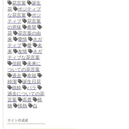
花言葉
誕生
花
ポジティブ
な花言葉
ポジ
ティブ
花言葉
の意味
希望
花
花言葉の由
来
愛情
ネガ
ティブ
愛
未
来
友情
ネガ
ティブな花言葉
信頼
未来に
ついての花言葉
過去
幸福
純潔
誕生日花
純粋
バラ
過去についての花
言葉
高貴
植
物
情熱
白
サイト作成者