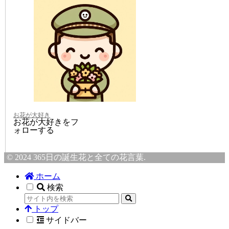
お花が大好き
お花が大好きをフ
ォローする
© 2024 365日の誕生花と全ての花言葉.
ホーム
検索
トップ
サイドバー