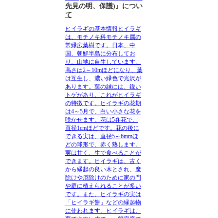
先見の明、保護)』につい
て
ヒイラギの基本情報
ヒイラギ
は、モチノキ科モチノキ属の
常緑広葉樹です。日本、中
国、朝鮮半島に分布してお
り、山地に自生しています。
高さは2～10mほどになり、葉
は互生し、濃い緑色で光沢が
あります。葉の縁には、鋭い
トゲがあり、これがヒイラギ
の特徴です。ヒイラギの花期
は4～5月で、白い小さな花を
咲かせます。花は5弁花で、
直径1cmほどです。花の後に
できる実は、直径5～6mmほ
どの球形で、赤く熟します。
実は甘く、生で食べることが
できます。ヒイラギは、古く
から縁起の良い木とされ、魔
除けや厄除けのために家の門
や庭に植えられることが多い
です。また、ヒイラギの実は
「ヒイラギ餅」などの縁起物
に使われます。ヒイラギは、