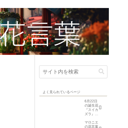
よく見られているページ
6月22日
の誕生花
『スイカ
ズラ』花
言葉と由
マロニエ
来
の花言葉