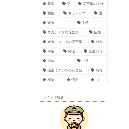
希望
花
花言葉の由来
愛情
ネガティブ
愛
未来
友情
ネガティブな花言葉
信頼
未来についての花言葉
過去
幸福
純潔
誕生日花
純粋
バラ
過去についての花言葉
高貴
植物
情熱
白
サイト作成者