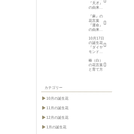
『天才』
の由来と
意味
『麻』の
花言葉
『運命』
の由来と
意味
10月17日
の誕生花
『ダイヤ
モンドリ
リー(花言
椿（白）
葉→また
の花言葉
会う日を
と育て方
楽しみ
に、忍
耐、箱入
り娘)』に
ついて
カテゴリー
10月の誕生花
11月の誕生花
12月の誕生花
1月の誕生花