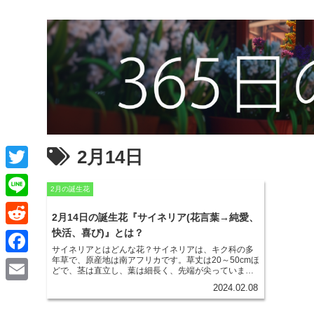
2月14日
T
2月の誕生花
w
L
2月14日の誕生花『サイネリア(花言葉→純愛、
i
i
快活、喜び)』とは？
R
t
サイネリアとはどんな花？
サイネリアは、キク科の多
n
e
年草で、原産地は南アフリカです。草丈は20～50cmほ
F
t
どで、茎は直立し、葉は細長く、先端が尖っていま
e
d
す。花は、頭状花序をなし、色は赤、ピンク、白、紫
a
2024.02.08
e
E
などがあります。
サイネリアは、日当たりと水はけの
d
良い場所を好みます。耐寒性は弱いので、冬は室内で
c
管理します。水やりは、土の表面が乾いたらたっぷり