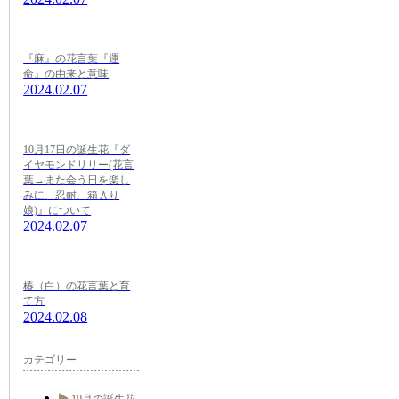
『麻』の花言葉『運
命』の由来と意味
2024.02.07
10月17日の誕生花『ダ
イヤモンドリリー(花言
葉→また会う日を楽し
みに、忍耐、箱入り
娘)』について
2024.02.07
椿（白）の花言葉と育
て方
2024.02.08
カテゴリー
10月の誕生花