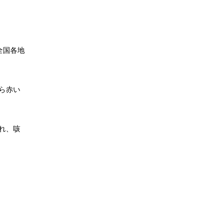
全国各地
ら赤い
れ、咳