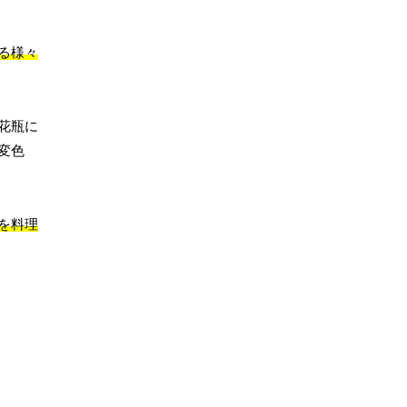
る様々
花瓶に
変色
を料理