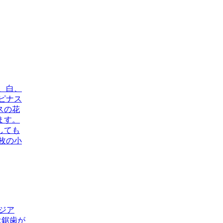
、白、
ピナス
スの花
ます。
しても
枚の小
アジア
は鋸歯が