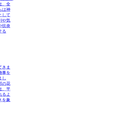
は、全
らは神
として
剤や気
や抗炎
する
てきま
物事を
まし
部の花
は、平
れるよ
さを象