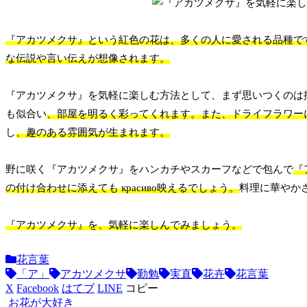
『アカツメクサ』という紅色の花は、多くの人に愛される品種で
な伝説や言い伝えが想像されます。
『アカツメクサ』を気軽に楽しむ方法として、まず思いつくのは
も似合い
、部屋を明るく彩ってくれます。
また、ドライフラワー
し
、趣のある雰囲気が生まれます。
野に咲く『アカツメクサ』をハンカチやスカーフなどで包んで
『
の付け合わせに添えても красиво映えるでしょう。
料理に華やか
『アカツメクサ』を、気軽に楽しんでみましょう。
花言葉
「ア」
アカツメクサ
勤勉
実直
花卉
花言葉
X
Facebook
はてブ
LINE
コピー
お花が大好き