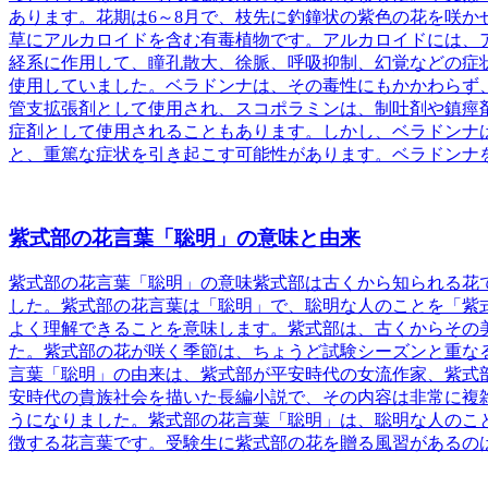
あります。花期は6～8月で、枝先に釣鐘状の紫色の花を咲
草にアルカロイドを含む有毒植物です。アルカロイドには、
経系に作用して、瞳孔散大、徐脈、呼吸抑制、幻覚などの症
使用していました。ベラドンナは、その毒性にもかかわらず
管支拡張剤として使用され、スコポラミンは、制吐剤や鎮痙
症剤として使用されることもあります。しかし、ベラドンナ
と、重篤な症状を引き起こす可能性があります。ベラドンナ
紫式部の花言葉「聡明」の意味と由来
紫式部の花言葉「聡明」の意味
紫式部は古くから知られる花
した。紫式部の花言葉は「聡明」で、聡明な人のことを「紫
よく理解できることを意味します。紫式部は、古くからその
た。紫式部の花が咲く季節は、ちょうど試験シーズンと重な
言葉「聡明」の由来は、紫式部が平安時代の女流作家、紫式
安時代の貴族社会を描いた長編小説で、その内容は非常に複
うになりました。
紫式部の花言葉「聡明」は、聡明な人のこ
徴する花言葉です。受験生に紫式部の花を贈る風習があるの