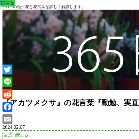
花言葉
花言葉
花言葉
花言葉
花言葉
花言葉
花言葉
365日の誕生花と花言葉を詳しく解説します。
Twitter
Line
『アカツメクサ』の花言葉『勤勉、実
Reddit
Facebook
2024.02.07
Email
目次