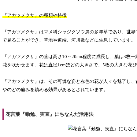
『アカツメクサ』の種類や特徴
『アカツメクサ』はマメ科シャジクソウ属の多年草であり、世界
で見ることができ、草地や道端、河川敷などに生息しています。
『アカツメクサ』の茎は高さ10～20cm程度に成長し、葉は3枚
花を咲かせます。花は直径1cmほどの大きさで、5枚の大きな花
『アカツメクサ』は、その可憐な姿と赤色の花が人々を魅了し、
やのどの痛みを鎮める効果があるとされています。
花言葉『勤勉、実直』にちなんだ活用法