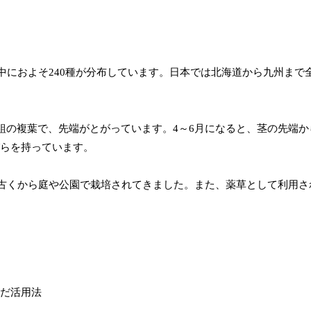
中におよそ240種が分布しています。日本では北海道から九州まで
一組の複葉で、先端がとがっています。4～6月になると、茎の先端か
びらを持っています。
古くから庭や公園で栽培されてきました。また、薬草として利用さ