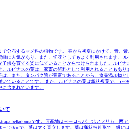
まで分布するマメ科の植物です。
春から初夏にかけて、青、紫
蜜蜂に人気があり、また、切花としてもよく利用されます。 ル
が子供を育てる姿に似ていることからつけられました。ルピナ
す。ルピナスの葉は、家畜の飼料として利用されることもあり
子は、また、タンパク質が豊富であることから、食品添加物と
咲いていることです。
また、ルピナスの葉は掌状複葉で、5～9
中に含まれています。
いて
pa belladonnaです。原産地はヨーロッパ、北アフリカ、西
～150cmで、茎は太く直立します。葉は卵状披針形で、縁に