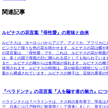
関連記事
ルピナスの花言葉『母性愛』の意味と由来
ルピナスは、ヨーロッパからアジア、アメリカ、アフリカに
ピンクなど様々な色の花を咲かせます。ルピナスの花は蝶や
の花言葉は、
「母性愛」
です。これは、ルピナスの花が母親
は、多くの国で母親の日に贈られる花としても知られていま
また、ルピナスの種からは食用油が採れます。ルピナスの種
使用されます。ルピナスの特徴は、
花が縦長の穂状になって
葉から構成されています。ルピナスの種子は、豆状の果実の
『ベラドンナ』の花言葉『人を騙す者の魅力』につ
ベラドンナとは？
ベラドンナは、ナス科の多年草で、学名はAtro
で、日本には江戸時代に観賞用として渡来しました。草丈は50