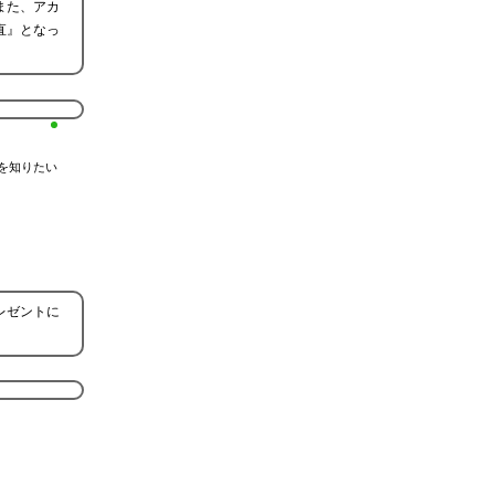
また、アカ
直』となっ
を知りたい
レゼントに