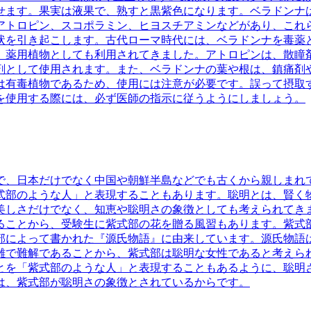
かせます。果実は液果で、熟すと黒紫色になります。ベラドンナ
アトロピン、スコポラミン、ヒヨスチアミンなどがあり、これ
状を引き起こします。古代ローマ時代には、ベラドンナを毒薬
、薬用植物としても利用されてきました。アトロピンは、散瞳
剤として使用されます。また、ベラドンナの葉や根は、鎮痛剤
は有毒植物であるため、使用には注意が必要です。誤って摂取
を使用する際には、必ず医師の指示に従うようにしましょう。
で、日本だけでなく中国や朝鮮半島などでも古くから親しまれ
式部のような人」と表現することもあります。
聡明とは、賢く
美しさだけでなく、知恵や聡明さの象徴としても考えられてき
ることから、受験生に紫式部の花を贈る風習もあります。
紫式
部によって書かれた『源氏物語』に由来しています。源氏物語
雑で難解であることから、紫式部は聡明な女性であると考えら
とを「紫式部のような人」と表現することもあるように、聡明
は、紫式部が聡明さの象徴とされているからです。