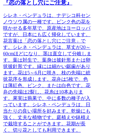
『恋の落とし穴にご注意』
シレネ・ペンデュラ
は、ナデシコ科セン
ノウソウ属の一種です。
ピンク色の花を
咲かせる多年草
で、原産地はヨーロッパ
ですが、日本にも広く帰化しています。
花言葉は「恋の落とし穴にご注意」
で
す。
シレネ・ペンデュラ
は、草丈が20～
60cmほどになり、茎は直立して分岐しま
す。葉は対生で、葉身は披針形または卵
状披針形です。縁には細かい鋸歯があり
ます。花は5～6月に咲き、枝の先端に総
状花序を形成します。花弁は5枚で、色
は薄紅色、ピンク、または白色です。花
弁の先端は2裂し、花糸は10本ありま
す。果実は蒴果で、中に多数の種子が入
っています。
シレネ・ペンデュラ
は、日
当たりの良い場所を好みます。乾燥にも
強く、丈夫な植物です。庭植えや鉢植え
で栽培することができます。花期が長
く、切り花としても利用できます。