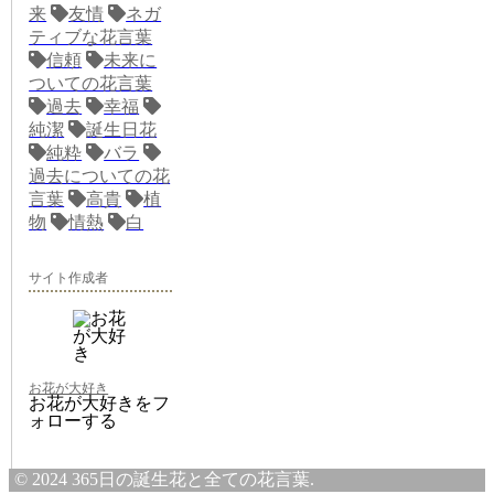
来
友情
ネガ
ティブな花言葉
信頼
未来に
ついての花言葉
過去
幸福
純潔
誕生日花
純粋
バラ
過去についての花
言葉
高貴
植
物
情熱
白
サイト作成者
お花が大好き
お花が大好きをフ
ォローする
© 2024 365日の誕生花と全ての花言葉.