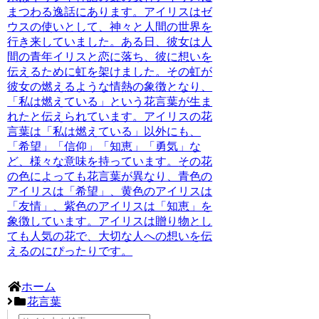
まつわる逸話にあります。
アイリスはゼ
ウスの使いとして、神々と人間の世界を
行き来していました。ある日、彼女は人
間の青年イリスと恋に落ち、彼に想いを
伝えるために虹を架けました。その虹が
彼女の燃えるような情熱の象徴となり、
「私は燃えている」という花言葉が生ま
れたと伝えられています。
アイリスの花
言葉は「私は燃えている」以外にも、
「希望」「信仰」「知恵」「勇気」な
ど、様々な意味を持っています。
その花
の色によっても花言葉が異なり、青色の
アイリスは「希望」、黄色のアイリスは
「友情」、紫色のアイリスは「知恵」を
象徴しています。アイリスは贈り物とし
ても人気の花で、大切な人への想いを伝
えるのにぴったりです。
ホーム
花言葉