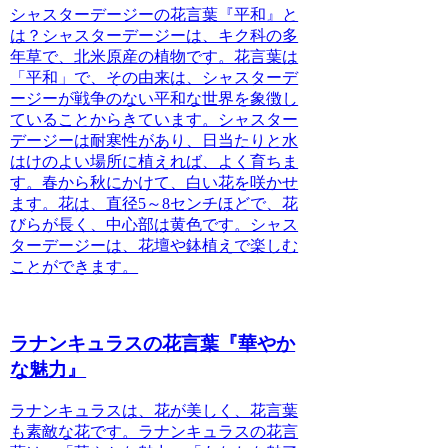
シャスターデージーの花言葉『平和』と
は？
シャスターデージーは、キク科の多
年草で、北米原産の植物です。花言葉は
「平和」で、その由来は、シャスターデ
ージーが戦争のない平和な世界を象徴し
ていることからきています。シャスター
デージーは耐寒性があり、日当たりと水
はけのよい場所に植えれば、よく育ちま
す。春から秋にかけて、白い花を咲かせ
ます。花は、直径5～8センチほどで、花
びらが長く、中心部は黄色です。シャス
ターデージーは、花壇や鉢植えで楽しむ
ことができます。
ラナンキュラスの花言葉『華やか
な魅力』
ラナンキュラスは、花が美しく、花言葉
も素敵な花です。ラナンキュラスの花言