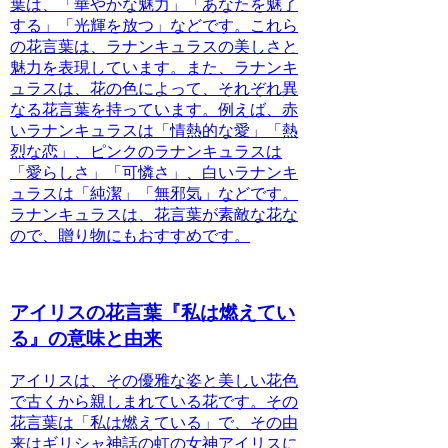
葉は、「華やかな魅力」「あなたを魅了
する」「光輝を放つ」などです。これら
の花言葉は、ラナンキュラスの美しさと
魅力を表現しています。
また、ラナンキ
ュラスは、花の色によって、それぞれ異
なる花言葉を持っています。例えば、赤
いラナンキュラスは「情熱的な愛」「熱
烈な恋」、ピンクのラナンキュラスは
「愛らしさ」「可憐さ」、白いラナンキ
ュラスは「純潔」「無邪気」などです。
ラナンキュラスは、花言葉が素敵な花な
ので、贈り物にもおすすめです。
アイリスの花言葉『私は燃えてい
る』の意味と由来
アイリスは、その優雅な姿と美しい花色
で古くから親しまれている花です。
その
花言葉は「私は燃えている」で、その由
来はギリシャ神話の虹の女神アイリスに