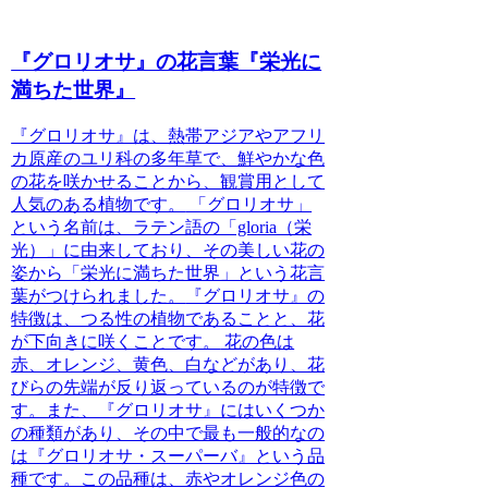
『グロリオサ』の花言葉『栄光に
満ちた世界』
『グロリオサ』は、熱帯アジアやアフリ
カ原産のユリ科の多年草で、鮮やかな色
の花を咲かせることから、観賞用として
人気のある植物です。
「グロリオサ」
という名前は、ラテン語の「gloria（栄
光）」に由来しており、その美しい花の
姿から「栄光に満ちた世界」という花言
葉がつけられました。
『グロリオサ』の
特徴は、つる性の植物であることと、花
が下向きに咲くことです。
花の色は
赤、オレンジ、黄色、白などがあり、花
びらの先端が反り返っているのが特徴で
す。また、『グロリオサ』にはいくつか
の種類があり、その中で最も一般的なの
は『グロリオサ・スーパーバ』という品
種です。この品種は、赤やオレンジ色の