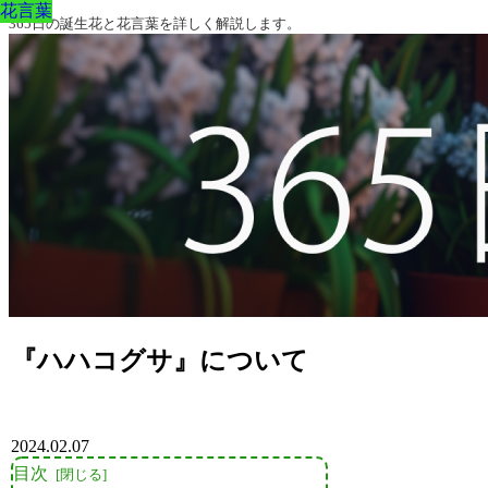
花言葉
花言葉
花言葉
花言葉
花言葉
花言葉
花言葉
365日の誕生花と花言葉を詳しく解説します。
『ハハコグサ』について
2024.02.07
目次