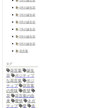
3月の誕生花
4月の誕生花
5月の誕生花
6月の誕生花
7月の誕生花
8月の誕生花
9月の誕生花
花言葉
タグ
花言葉
誕生
花
ポジティブ
な花言葉
ポジ
ティブ
花言葉
の意味
希望
花
花言葉の由
来
愛情
ネガ
ティブ
愛
未