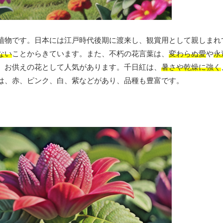
植物です。日本には江戸時代後期に渡来し、観賞用として親しまれ
ない
ことからきています。また、不朽の花言葉は、
変わらぬ愛
や
永
、お供えの花として人気があります。千日紅は、
暑さや乾燥に強く
は、赤、ピンク、白、紫などがあり、品種も豊富です。