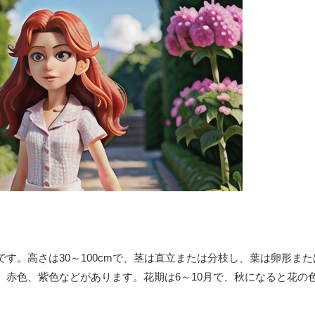
す。高さは30～100cmで、茎は直立または分枝し、葉は卵形ま
、赤色、紫色などがあります。花期は6～10月で、秋になると花の