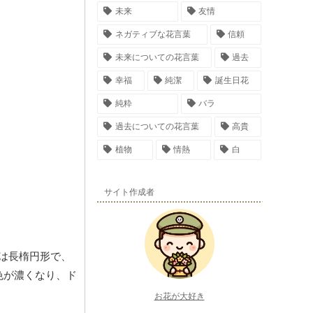
未来
友情
ネガティブな花言葉
信頼
未来についての花言葉
過去
幸福
純潔
誕生日花
純粋
バラ
過去についての花言葉
高貴
植物
情熱
白
サイト作成者
たは長楕円形で、
色が濃くなり、ド
お花が大好き