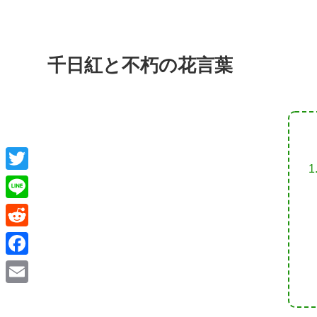
千日紅と不朽の花言葉
T
w
L
i
i
R
t
n
e
F
t
e
d
a
e
E
d
c