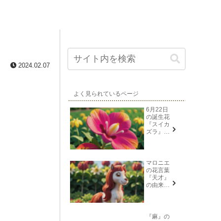
2024.02.07
よく見られているページ
6月22日
の誕生花
『スイカ
ズラ』花
言葉と由
来
マロニエ
の花言葉
『天才』
の由来と
意味
『麻』の