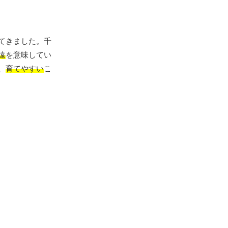
てきました。千
遠
を意味してい
、
育てやすい
こ