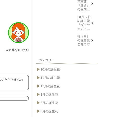
花言葉
『運命』
の由来と
意味
10月17日
の誕生花
『ダイヤ
モンドリ
リー(花言
椿（白）
葉→また
の花言葉
会う日を
と育て方
楽しみ
に、忍
花言葉を知りたい
耐、箱入
り娘)』に
ついて
カテゴリー
10月の誕生花
11月の誕生花
ついたと考えられ
12月の誕生花
1月の誕生花
2月の誕生花
3月の誕生花