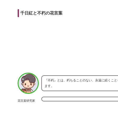
r
m
i
e
a
t
千日紅と不朽の花言葉
b
i
o
l
o
k
『不朽』とは、朽ちることのない、永遠に続くこと
ます。
花言葉研究家