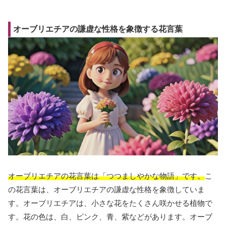
オーブリエチアの謙虚な性格を象徴する花言葉
オーブリエチアの花言葉は「つつましやかな物語」です。
こ
の花言葉は、オーブリエチアの謙虚な性格を象徴していま
す。オーブリエチアは、小さな花をたくさん咲かせる植物で
す。花の色は、白、ピンク、青、紫などがあります。オーブ