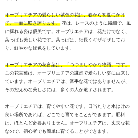
オーブリエチアの愛らしい紫色の花は、春から初夏にかけ
て、一面に咲き誇ります。
花は、レースのように繊細で、風
に揺れる姿は優美です。オーブリエチアは、花だけでなく、
葉っぱも美しい花です。葉っぱは、細長くギザギザしてお
り、鮮やかな緑色をしています。
オーブリエチアの花言葉は、「つつましやかな物語」です。
この花言葉は、オーブリエチアの謙虚で愛らしい姿に由来し
ています。オーブリエチアは、派手な花ではありませんが、
その控えめな美しさには、多くの人が魅了されます。
オーブリエチアは、育てやすい花です。日当たりと水はけの
良い場所であれば、どこでも育てることができます。肥料
は、ほとんど必要ありません。オーブリエチアは、丈夫な花
なので、初心者でも簡単に育てることができます。