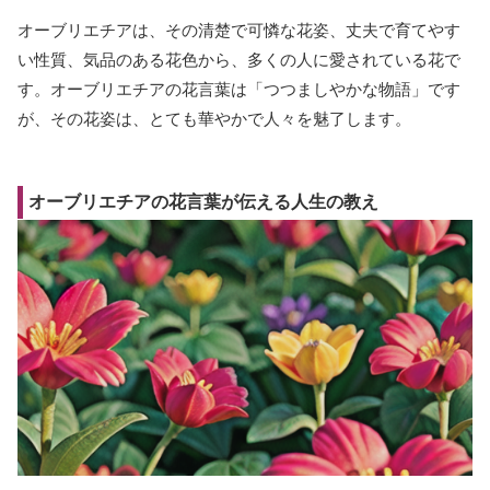
オーブリエチアは、その清楚で可憐な花姿、丈夫で育てやす
い性質、気品のある花色から、多くの人に愛されている花で
す。オーブリエチアの花言葉は「つつましやかな物語」です
が、その花姿は、とても華やかで人々を魅了します。
オーブリエチアの花言葉が伝える人生の教え