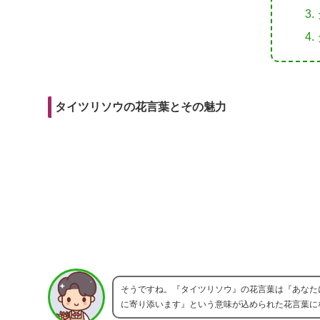
r
m
i
e
a
t
b
i
o
l
o
タイツリソウの花言葉とその魅力
k
そうですね。『タイツリソウ』の花言葉は『あなた
に寄り添います』という意味が込められた花言葉に