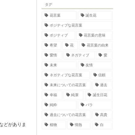
タグ
花言葉
誕生花
ポジティブな花言葉
ポジティブ
花言葉の意味
希望
花
花言葉の由来
愛情
ネガティブ
愛
未来
友情
ネガティブな花言葉
信頼
未来についての花言葉
過去
幸福
純潔
誕生日花
純粋
バラ
過去についての花言葉
高貴
などがありま
植物
情熱
白