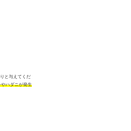
りと与えてくだ
シやハダニが発生