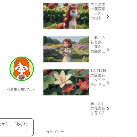
マロニエ
の花言葉
『天才』
の由来と
意味
『麻』の
花言葉
『運命』
の由来と
意味
10月17日
の誕生花
『ダイヤ
モンドリ
リー(花言
花言葉を知りたい
葉→また
会う日を
楽しみ
椿（白）
に、忍
の花言葉
耐、箱入
と育て方
り娘)』に
ついて
とから、『あなた
カテゴリー