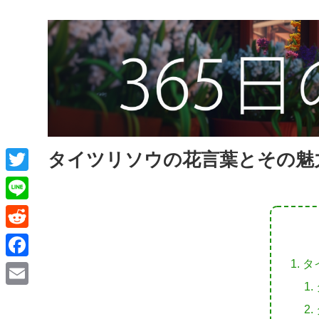
タイツリソウの花言葉とその魅
T
w
L
i
i
R
t
n
e
タ
F
t
e
d
a
e
E
d
c