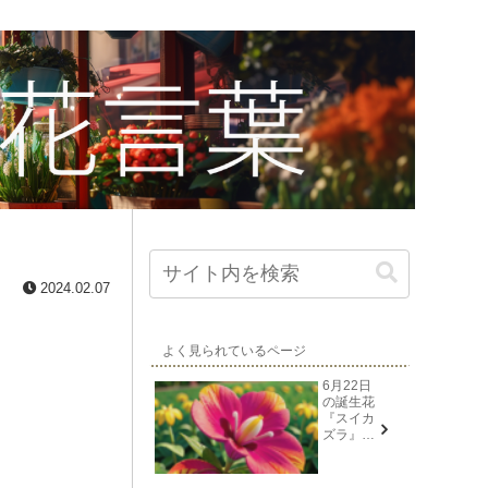
2024.02.07
よく見られているページ
6月22日
の誕生花
『スイカ
ズラ』花
言葉と由
来