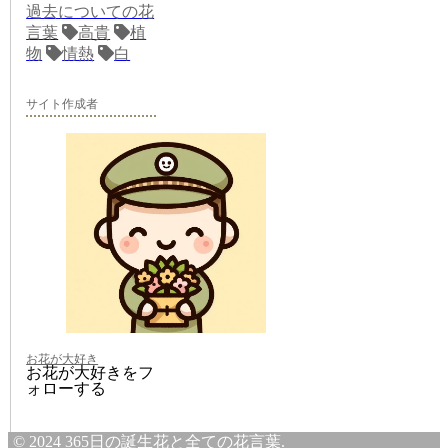
過去についての花
言葉
高貴
植
物
情熱
白
サイト作成者
お花が大好き
お花が大好きをフ
ォローする
© 2024 365日の誕生花と全ての花言葉.