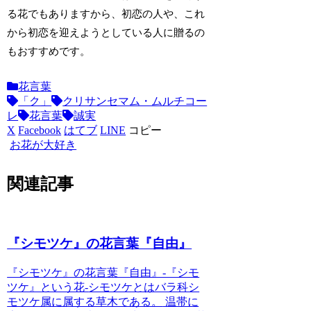
る花でもありますから、初恋の人や、これ
から初恋を迎えようとしている人に贈るの
もおすすめです。
花言葉
「ク」
クリサンセマム・ムルチコー
レ
花言葉
誠実
X
Facebook
はてブ
LINE
コピー
お花が大好き
関連記事
『シモツケ』の花言葉『自由』
『シモツケ』の花言葉『自由』-『シモ
ツケ』という花-
シモツケとはバラ科シ
モツケ属に属する草木である。
温帯に