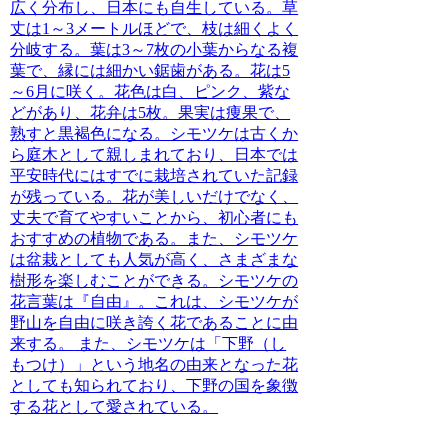
広く分布し、日本にも自生している。草
丈は1～3メートルほどで、枝は細くよく
分岐する。葉は3～7枚の小葉からなる複
葉で、縁には細かい鋸歯がある。花は5
～6月に咲く。花色は白、ピンク、紫な
どがあり、花弁は5枚。果実は痩果で、
熟すと黒褐色になる。シモツケは古くか
ら庭木として親しまれており、日本では
平安時代にはすでに栽培されていた記録
が残っている。花が美しいだけでなく、
丈夫で育てやすいことから、初心者にも
おすすめの植物である。また、シモツケ
は盆栽としても人気が高く、さまざまな
樹形を楽しむことができる。
シモツケの
花言葉は『自由』。これは、シモツケが
野山を自由に咲き誇く花であることに由
来する。
また、シモツケは「下野（し
もつけ）」という地名の由来となった花
としても知られており、下野の国を象徴
する花として愛されている。