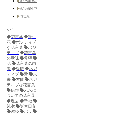
8月の誕生花
9月の誕生花
花言葉
タグ
花言葉
誕生
花
ポジティブ
な花言葉
ポジ
ティブ
花言葉
の意味
希望
花
花言葉の由
来
愛情
ネガ
ティブ
愛
未
来
友情
ネガ
ティブな花言葉
信頼
未来に
ついての花言葉
過去
幸福
純潔
誕生日花
純粋
バラ