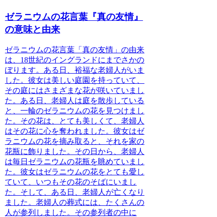
ゼラニウムの花言葉『真の友情』
の意味と由来
ゼラニウムの花言葉「真の友情」の由来
は、18世紀のイングランドにまでさかの
ぼります。ある日、裕福な老婦人がいま
した。彼女は美しい庭園を持っていて、
その庭にはさまざまな花が咲いていまし
た。ある日、老婦人は庭を散歩している
と、一輪のゼラニウムの花を見つけまし
た。その花は、とても美しくて、老婦人
はその花に心を奪われました。彼女はゼ
ラニウムの花を摘み取ると、それを家の
花瓶に飾りました。その日から、老婦人
は毎日ゼラニウムの花瓶を眺めていまし
た。彼女はゼラニウムの花をとても愛し
ていて、いつもその花のそばにいまし
た。そして、ある日、老婦人が亡くなり
ました。老婦人の葬式には、たくさんの
人が参列しました。その参列者の中に