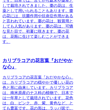
です。日本では、古くから庭木や薬草と
して栽培されてきました。棗の花は、生
薬として用いられることもあります。棗
の花には、抗菌作用や抗炎症作用がある
と言われています。棗の花は、観賞用と
しても人気があります。棗の花は、可憐
な見た目で、初夏に咲きます。棗の花
は、花瓶に生けて楽しむことができま
す。
カリブラコアの花言葉『おだやか
な心』
カリブラコアの花言葉『おだやかな心』
は、カリブラコアの穏やかで優しい花の
色と形に由来しています。カリブラコア
は、南米原産のナス科の植物で、日本で
は一年草として栽培されています。花色
は、白、ピンク、赤、紫、黄色など、と
ても豊富です。花の形は、ラッパ状で、