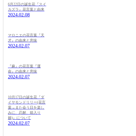
6月22日の誕生花『スイ
カズラ』花言葉と由来
2024.02.08
マロニエの花言葉『天
才』の由来と意味
2024.02.07
『麻』の花言葉『運
命』の由来と意味
2024.02.07
10月17日の誕生花『ダ
イヤモンドリリー(花言
葉→また会う日を楽し
みに、忍耐、箱入り
娘)』について
2024.02.07