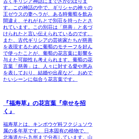
古くギリシア神話にまでさかのぼりま
す。
この神話の中で、ギリシャの神々の
王ゼウスの妻ヘラが、ある時葡萄を飲み
間違え、それがもとで別荘を持ったとさ
れています。この別荘は「慈善」と名づ
けられたと言い伝えられているのです。
また、古代ギリシアの芸術家たちが慈善
を表現するために葡萄のモチーフを好ん
で使ったことが、葡萄の花言葉に影響を
与えた可能性も考えられます。葡萄の花
言葉「慈善」は、人々に対する愛や恵み
を表しており、結婚や出産など、おめで
たいシーンに似合う花言葉です。
『福寿草』の花言葉『幸せを招
く』
福寿草とは、キンポウゲ科フクジュソウ
属の多年草です。
日本固有の植物で、
北海道から九州まで分布しています。山