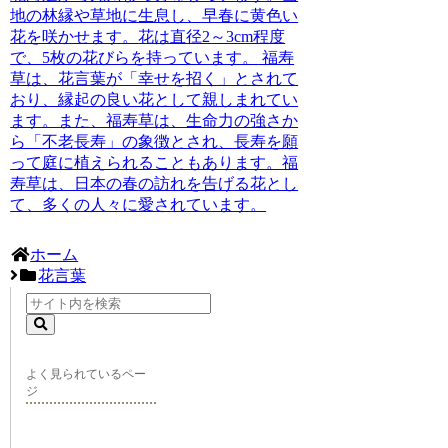
地の林縁や草地に生息し、早春に黄色い
花を咲かせます。
花は直径2～3cm程度
で、5枚の花びらを持っています。
福寿
草は、花言葉が「幸せを招く」とされて
おり、縁起の良い花として親しまれてい
ます。また、福寿草は、生命力の強さか
ら「不老長寿」の象徴とされ、長寿を願
って庭に植えられることもあります。福
寿草は、日本の春の訪れを告げる花とし
て、多くの人々に愛されています。
ホーム
花言葉
よく見られているペー
ジ