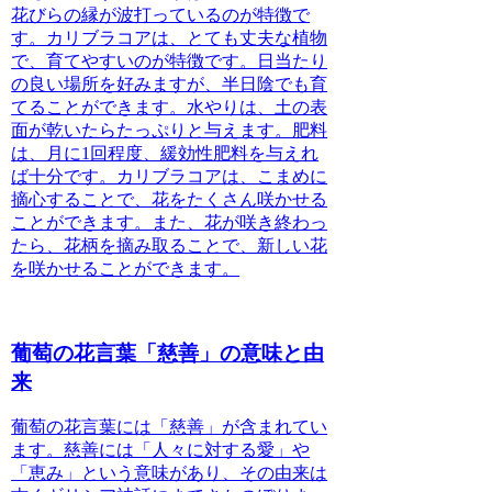
花びらの縁が波打っているのが特徴で
す。カリブラコアは、とても丈夫な植物
で、育てやすいのが特徴です。日当たり
の良い場所を好みますが、半日陰でも育
てることができます。水やりは、土の表
面が乾いたらたっぷりと与えます。肥料
は、月に1回程度、緩効性肥料を与えれ
ば十分です。カリブラコアは、こまめに
摘心することで、花をたくさん咲かせる
ことができます。また、花が咲き終わっ
たら、花柄を摘み取ることで、新しい花
を咲かせることができます。
葡萄の花言葉「慈善」の意味と由
来
葡萄の花言葉には「慈善」が含まれてい
ます。慈善には「人々に対する愛」や
「恵み」という意味があり、その由来は