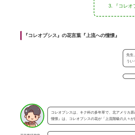
r
m
i
『コレオ
e
a
t
b
i
o
l
『コレオプシス』の花言葉『上流への憧憬』
o
k
先生
うい
コレオプシスは、キク科の多年草で、北アメリカ原
憧憬』は、コレオプシスの花が「上流階級の人々が