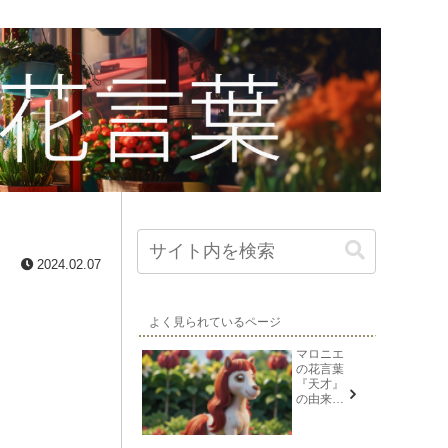
2024.02.07
よく見られているページ
マロニエ
の花言葉
『天才』
の由来と
意味