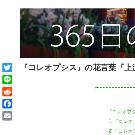
『コレオプシス』の花言葉『上
T
w
L
i
i
R
t
n
e
『コレオプ
F
t
e
d
『コレオ
a
e
E
d
『コレオ
c