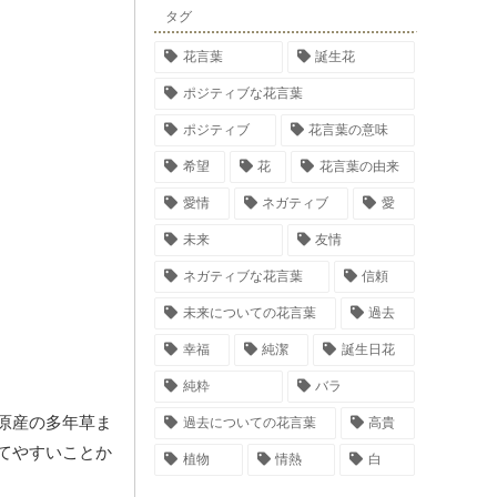
タグ
花言葉
誕生花
ポジティブな花言葉
ポジティブ
花言葉の意味
希望
花
花言葉の由来
愛情
ネガティブ
愛
未来
友情
ネガティブな花言葉
信頼
未来についての花言葉
過去
幸福
純潔
誕生日花
純粋
バラ
原産の多年草ま
過去についての花言葉
高貴
てやすいことか
植物
情熱
白