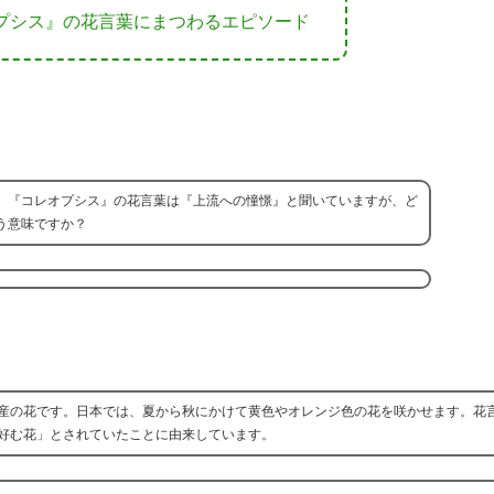
プシス』の花言葉にまつわるエピソード
、『コレオプシス』の花言葉は『上流への憧憬』と聞いていますが、ど
う意味ですか？
産の花です。日本では、夏から秋にかけて黄色やオレンジ色の花を咲かせます。花
好む花」とされていたことに由来しています。