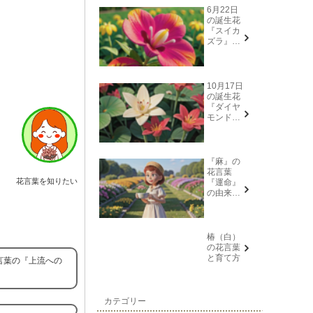
6月22日
の誕生花
『スイカ
ズラ』花
言葉と由
来
10月17日
の誕生花
『ダイヤ
モンドリ
リー(花言
葉→また
会う日を
楽しみ
『麻』の
に、忍
花言葉
耐、箱入
花言葉を知りたい
『運命』
り娘)』に
の由来と
ついて
意味
椿（白）
の花言葉
と育て方
言葉の『上流への
カテゴリー