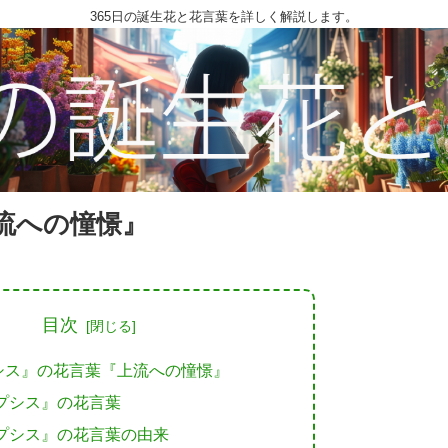
365日の誕生花と花言葉を詳しく解説します。
流への憧憬』
目次
シス』の花言葉『上流への憧憬』
プシス』の花言葉
プシス』の花言葉の由来