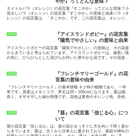
やか』ってどんな意味？
た、ブルーデージーは比較的育てやすい
るかのようにも見えます。
ストレプトカ
花なので、ガーデニング初心者の方にも
ーパスは、南アフリカ原産の多年草で、
タイトルバラ（オレンジ）の花言葉『すこやか』ってどんな意味？
小
おすすめです。ブルーデージーの花言葉
キツネノマゴ科に属します。
草丈は10～
見出しバラ（オレンジ）の花言葉『すこやか』の意味と由来
バラ（オ
である「純粋な心」は、恋愛や結婚など
30cmほどで、葉はハート型をしていま
レンジ）の花言葉は、「すこやか」です。この花言葉は、オレンジ色
の人間関係においても大切なものです。
す。花は、直径2～3cmほどの小さな花を
のバラが、太陽のように明るく、元気な印象を与えることからきてい
純粋な心を持つ人は、相手を信じること
咲かせます。花色は、白、ピンク、赤、
ます。また、オレンジ色は、健康や生命力を象徴する色とされている
ができ、相手を大切にすることができま
紫、青など、さまざまです。
ストレプト
ため、バラ（オレンジ）は、健康を願う贈り物として最適です。バラ
『アイスランドポピー』の花言葉
花言葉
す。また、純粋な心を持つ人は、困難に
カーパスは、育てやすい植物で、初心者
（オレンジ）の花言葉は、その由来にも由来しています。オレンジ色
『陽気でやさしい』の意味と由来
直面しても諦めずに努力することができ
にもおすすめです。
半日陰の場所を好
のバラは、もともと、中国原産のバラでした。中国では、オレンジ色
ます。ブルーデージーの花言葉である
み、水やりは土が乾いたらたっぷりと与
のバラは、縁起の良い花とされ、結婚式の贈り物としてよく使われて
アイスランドポピーの花言葉「陽気でやさしい」の意味
は、その花姿
「純粋な心」は、人生においてとても大
えます。肥料は、春と秋に2週間おきに与
いました。このことから、バラ（オレンジ）は、「すこやか」という
からきていると考えられています。アイスランドポピーは、細長い茎
切なものです。純粋な心を持つ人は、幸
えます。ストレプトカーパスは、花をた
花言葉を持つようになったと言われています。
の先に、ひらひらとした花びらが付いた華やかな花です。その花姿
せな人生を送ることができます。
くさん咲かせるので、定期的に摘心して
は、陽気でおおらかな雰囲気を漂わせています。また、アイスランド
株を整えるとよいでしょう。
ポピーの花びらは柔らかく、触り心地が優しいため、「やさしい」と
いう花言葉も付けられています。アイスランドポピーは、ヨーロッパ
『フレンチマリーゴールド』の花
花言葉
原産の多年草です。日本では、北海道や長野県などの寒冷地で栽培さ
言葉の意味や由来
れています。アイスランドポピーは、寒さに強く、育てやすい花で
す。また、花期が長く、5月から10月まで花を咲かせます。アイスラ
『フレンチマリーゴールド』の基本情報
キク科の植物であり、一年
ンドポピーは、その華やかさと育てやすさから、ガーデニングに人気
草です。原産はメキシコで、草丈は20～100cmになります。葉は細
の高い花です。
長く、ギザギザした縁が特徴です。花色は黄色やオレンジ色、赤色な
どがあり、花期は6～10月です。
『フレンチマリーゴールド』の育て
方
日当たりの良い場所で育てるのが適しています。水やりは、土の
表面が乾いたらたっぷり与えましょう。肥料は、緩効性化成肥料を月
『葵』の花言葉「信じる心」につ
花言葉
に1回程度与えます。
『フレンチマリーゴールド』の利用法
観賞用と
いて
して花壇やプランターに植えられます。また、ハーブとしても利用さ
れ、料理の香り付けや薬用にも用いられます。
葵の花言葉「信じる心」は、葵の花がまっすぐに天を向いて咲く姿か
らきています。葵は、古くから日本人に愛されており、家紋や神社の
紋章などにも使用されています。
また、葵は「永遠の愛」や「不変