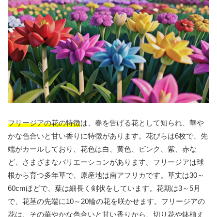
フリージアの花の特徴
は、春を告げる花として知られ、華や
かな色合いと甘い香りに特徴があります。花びらは6枚で、先
端がカールしており、花色は白、黄色、ピンク、紫、赤な
ど、さまざまなバリエーションがあります。フリージアは球
根から育つ多年草で、原産地は南アフリカです。草丈は30～
60cmほどで、葉は細長く剣状をしています。花期は3～5月
で、花茎の先端に10～20輪の花を咲かせます。フリージアの
花は、その華やかな色合いと甘い香りから、切り花や鉢植え