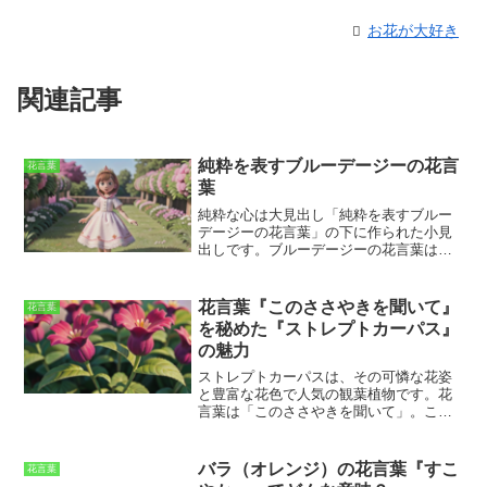
お花が大好き
関連記事
純粋を表すブルーデージーの花言
花言葉
葉
純粋な心
は大見出し「純粋を表すブルー
デージーの花言葉」の下に作られた小見
出しです。ブルーデージーの花言葉はた
くさんありますが、「純粋な心」は最も
人気のある花言葉の一つです。ブルーデ
ージーの花は青色が特徴で、青色は一般
花言葉『このささやきを聞いて』
花言葉
的に平和、知性、誠実さを象徴していま
を秘めた『ストレプトカーパス』
す。ブルーデージーの「純粋な心」とい
の魅力
う花言葉は、ブルーデージーの花の青色
と、純粋な心が持っている清らかさや無
ストレプトカーパスは、その可憐な花姿
垢さのイメージが重なって生まれたもの
と豊富な花色で人気の観葉植物です。
花
です。ブルーデージーは春から夏にかけ
言葉は「このささやきを聞いて」。この
て咲く花で、花期が長いのも特徴です。
花言葉は、ストレプトカーパスの花が風
そのため、ブルーデージーを贈ること
に揺れる様子を、ささやき声だと表現し
は、長い間純粋な心を持ち続けてほしい
たものです。また、ストレプトカーパス
バラ（オレンジ）の花言葉『すこ
花言葉
という願いを込めることができます。ま
の花が、花を愛する人々に語りかけてい