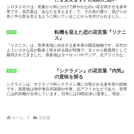
が、この花言葉は、シソが家庭菜園で育
して接する必要があるのです。
てやすく、丈夫で育てやすいことから、
シロタエギク
は、
初夏から秋にかけて鮮やかな白い花を咲かせる
多年
家庭の象徴とされていることに由来して
草です。
花言葉は「あなたを支えます」
で、その名の通り、
花びらが
います。シソは、家庭の平和と繁栄を願
長く中心部を支えるように咲いている
ことから名付けられました。
シ
う花言葉を持つ花です。また、シソは、
ロタエギクは、ヨーロッパ原産ですが、現在は世界各地に広く分布し
料理の風味を引き立てることから、家族
ています
。日本には、江戸時代に渡来し、観賞用として親しまれてき
の絆を深めるという意味もあります。シ
ました。
シロタエギクの花言葉は、その花姿から「あなたを支えま
転機を迎えた恋の花言葉『リクニ
花言葉
ソの花を家庭に飾ることで、家庭の幸せ
す」と伝わっています
。この花言葉は、
大切な人を想う気持ちや、愛
ス』
を願う気持ちを表すことができます。
する人への変わらぬ心
を表しています。シロタエギクは、
花束にした
り、鉢植えにして飾ったりして楽しむことができます
。また、
ドライ
『リクニス』
は、世界各地に自生する多年草の開花植物です。
石竹の
フラワーにしても美しい
ので、長く楽しむことができます。
ように小さな花が数多く咲き誇る様
が特徴で、古くから観賞用として
栽培されてきました。原産地はヨーロッパやアジア、北アフリカなど
と言われていますが、現在では世界中の温帯地域で広く栽培されてお
り、日本では、主に花壇や鉢植えなどで楽しまれています。リクニス
の花言葉は「
愛の告白
」「
純潔
」「
無垢
」です。その可憐な見た目
『シクラメン』の花言葉『内気』
花言葉
や、花が長く咲き続けることから、贈り物や記念品としても人気があ
の意味を探る
ります。また、リクニスは、花壇や鉢植えだけでなく、切り花として
も楽しむことができます。
花瓶に活けて部屋に飾れば、一味違った雰
シクラメン
は、サクラソウ科シクラメン属に分類される多年草の総称
囲気を演出できる
でしょう。
です。原産地は地中海沿岸諸国や中東、北アフリカなどであり、世界
には約20種が分布しています。
日本には19世紀末に渡来
し、現在で
は観葉植物として親しまれています。
シクラメン
は、草丈が10～
30cmほどで、葉はハート型をしています。花は、花びらが5枚で、色
は白、ピンク、赤、紫などがあります。開花時期は10月～5月頃で、
花持ちが良いのが特徴です。
ホーム
花言葉