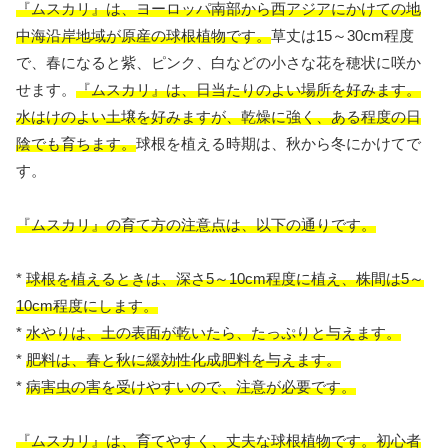
『ムスカリ』は、ヨーロッパ南部から西アジアにかけての地
中海沿岸地域が原産の球根植物です。
草丈は15～30cm程度
で、春になると紫、ピンク、白などの小さな花を穂状に咲か
せます。
『ムスカリ』は、日当たりのよい場所を好みます。
水はけのよい土壌を好みますが、乾燥に強く、ある程度の日
陰でも育ちます。
球根を植える時期は、秋から冬にかけてで
す。
『ムスカリ』の育て方の注意点は、以下の通りです。
*
球根を植えるときは、深さ5～10cm程度に植え、株間は5～
10cm程度にします。
*
水やりは、土の表面が乾いたら、たっぷりと与えます。
*
肥料は、春と秋に緩効性化成肥料を与えます。
*
病害虫の害を受けやすいので、注意が必要です。
『ムスカリ』は、育てやすく、丈夫な球根植物です。初心者