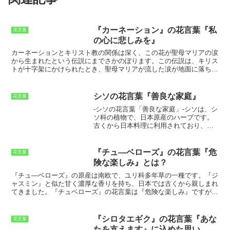
『カーネーション』の花言葉『私
花言葉
の心に悲しみを』
カーネーションとキリスト教の関係
は深く、この花が聖母マリアの涙
から生まれたという伝説にまでさかのぼります。この伝説は、キリス
トが十字架にかけられたとき、聖母マリアが流した涙が地面に落ちて
カーネーションになったとされています。このため、カーネーション
はしばしばキリスト教の芸術や文学に登場し、殉教者や聖人のシンボ
ルとして使われてきました。また、カーネーションはキリスト教の儀
シソの花言葉『善良な家庭』
花言葉
式でも重要な役割を果たしてきました。例えば、
カトリック教会で
-シソの花言葉「善良な家庭」-シソは、シ
は、復活祭の日に十字架を飾るためにカーネーションが使われます。
ソ科の植物で、日本原産のハーブです。
これは、キリストが復活したことを祝うためのものです。また、カー
古くから日本料理に利用されており、特
ネーションは聖母の月である5月に捧げられる花でもあります。これ
有の香りが料理の風味を引き立てます。
は、聖母マリアを敬うためのものです。今日、カーネーションは依然
また、シソには薬効があり、風邪の予防
としてキリスト教の信仰の中で重要な役割を果たしています。この花
や健胃整腸、疲労回復などの効果が期待
は、
結婚式や葬式などの宗教的な儀式でよく使われています。
また、
『チュ―ベローズ』の花言葉『危
花言葉
されています。
シソの花言葉は「善良な
カーネーションは、
人々を慰めたり、希望を与えたりするために贈ら
険な楽しみ』とは？
家庭」です
。この花言葉の由来は、シソ
れることもあります。
が家庭菜園で育てやすく、丈夫で育てや
『チュ―ベローズ』
の原産は南欧で、ユリ科多年草の一種です。『ジ
すいことから、家庭の象徴とされている
ャスミン』と似た甘く濃厚な香りを持ち、日本では古くから親しまれ
ことにあります。また、シソは、料理の
てきました。
『チュベローズ』の花言葉は『危険な楽しみ』
ですが、
風味を引き立てることから、家族の絆を
これは『チュベローズ』の香りがとても強く、同時に人を魅了するよ
深めるという意味もあります。
うに働きかけることから付けられました。「チューベローズ」の香り
シソは、日本人の生活に身近なハーブで
は、その甘く濃厚な香りで人を惹きつけ、無防備に近づいてしまった
『シロタエギク』の花言葉『あな
花言葉
す。その花言葉は「善良な家庭」です
ところを刺すというトゲのある一面を持ち合わせていますから、注意
たを支えます』に込めた思い