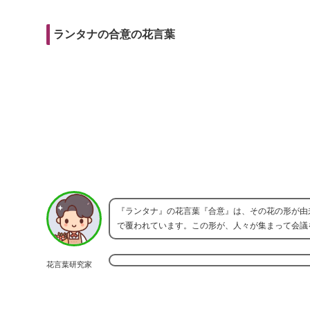
r
m
i
e
a
t
ランタナの合意の花言葉
b
i
o
l
o
k
『ランタナ』の花言葉『合意』は、その花の形が由
で覆われています。この形が、人々が集まって会議
花言葉研究家