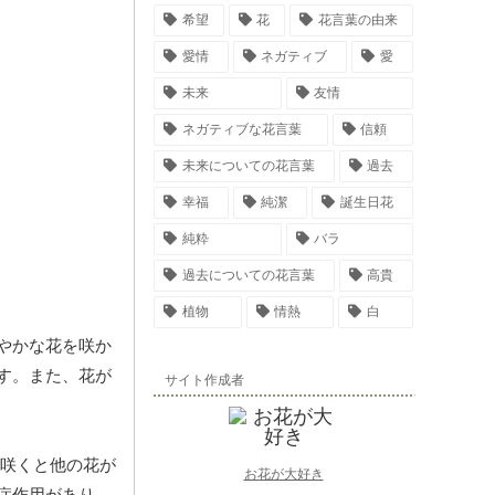
希望
花
花言葉の由来
愛情
ネガティブ
愛
未来
友情
ネガティブな花言葉
信頼
未来についての花言葉
過去
幸福
純潔
誕生日花
純粋
バラ
過去についての花言葉
高貴
植物
情熱
白
やかな花を咲か
す。また、花が
サイト作成者
咲くと他の花が
お花が大好き
症作用があり、