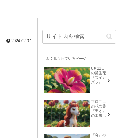
2024.02.07
よく見られているページ
6月22日
の誕生花
『スイカ
ズラ』花
言葉と由
来
マロニエ
の花言葉
『天才』
の由来と
意味
『麻』の