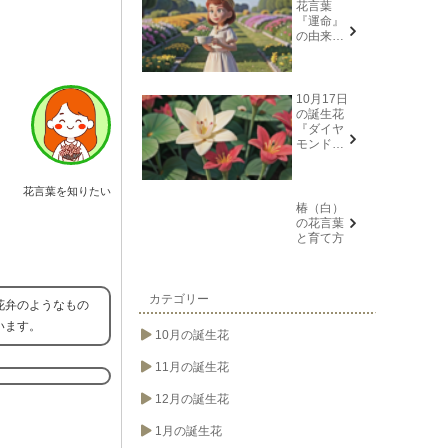
花言葉
『運命』
の由来と
意味
10月17日
の誕生花
『ダイヤ
モンドリ
リー(花言
葉→また
会う日を
花言葉を知りたい
楽しみ
椿（白）
に、忍
の花言葉
耐、箱入
と育て方
り娘)』に
ついて
カテゴリー
花弁のようなもの
います。
10月の誕生花
11月の誕生花
12月の誕生花
1月の誕生花