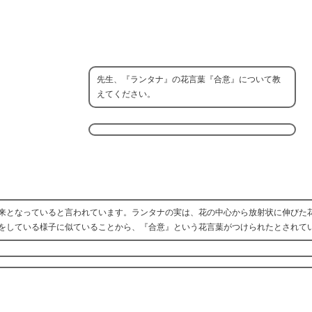
先生、『ランタナ』の花言葉『合意』について教
えてください。
来となっていると言われています。ランタナの実は、花の中心から放射状に伸びた
をしている様子に似ていることから、『合意』という花言葉がつけられたとされて