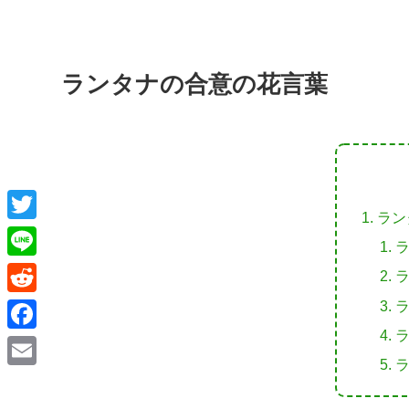
ランタナの合意の花言葉
ラン
T
w
L
i
i
R
t
n
e
F
t
e
d
a
e
E
d
c