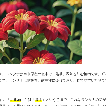
す。ランタナは南米原産の低木で、熱帯、温帯を好む植物です。鮮
です。ランタナは耐暑性、耐寒性に優れており、育てやすい植物で
。
す。「
lanthan
」とは「
隠す
」という意味で、これはランタナの花が
薬草として用いられてきました。ランタナの花や葉には抗菌、抗炎