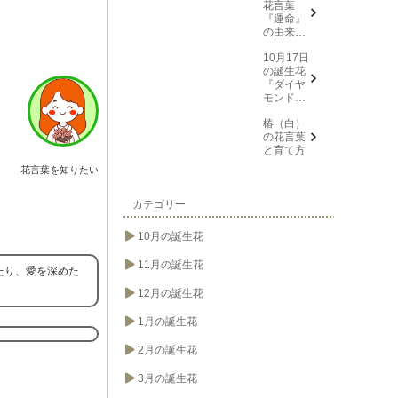
花言葉
『運命』
の由来と
意味
10月17日
の誕生花
『ダイヤ
モンドリ
リー(花言
椿（白）
葉→また
の花言葉
会う日を
と育て方
楽しみ
に、忍
花言葉を知りたい
耐、箱入
り娘)』に
ついて
カテゴリー
10月の誕生花
11月の誕生花
たり、愛を深めた
12月の誕生花
1月の誕生花
2月の誕生花
3月の誕生花