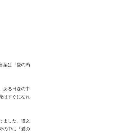
言葉は『愛の渇
、ある日森の中
花はすぐに枯れ
けました。彼女
分の中に『愛の