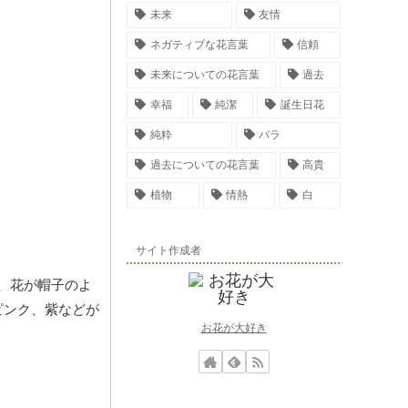
未来
友情
ネガティブな花言葉
信頼
未来についての花言葉
過去
幸福
純潔
誕生日花
純粋
バラ
過去についての花言葉
高貴
植物
情熱
白
サイト作成者
、花が帽子のよ
ピンク、紫などが
お花が大好き