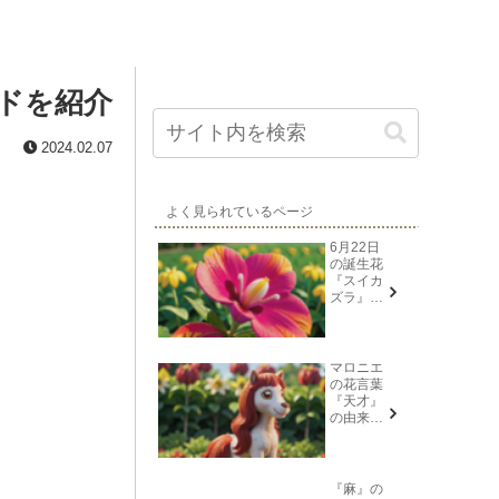
ドを紹介
2024.02.07
よく見られているページ
6月22日
の誕生花
『スイカ
ズラ』花
言葉と由
来
マロニエ
の花言葉
『天才』
の由来と
意味
『麻』の