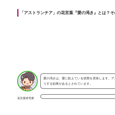
r
m
i
e
a
t
「アストランチア」の花言葉『愛の渇き』とは？そ
b
i
o
l
o
k
愛の渇きは、愛に飢えている状態を意味します。ア
りする効果があるとされています。
花言葉研究家