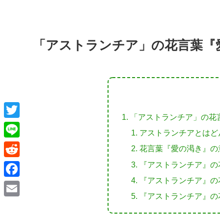
「アストランチア」の花言葉『
「アストランチア」の花
T
アストランチアとはど
w
L
花言葉『愛の渇き』の
i
i
『アストランチア』の
R
t
n
『アストランチア』の
e
F
t
e
d
『アストランチア』の
a
e
E
d
c