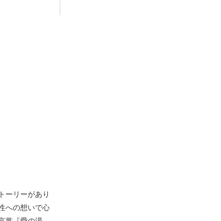
トーリーがあり
性への想いで心
言葉『愛の渇