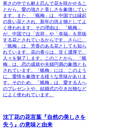
寒さの中でも耐え忍んで花を咲かせるこ
とから、愛の強さと美しさを象徴してい
ます。
また、
「蝋梅」は、中国では縁起
の良い花とされ、新年の供え物としてよ
く使われます。
その理由は、
「蝋梅」
が、中国では「吉祥」や「幸福」を意味
する花とされているからです。
さらに、
「蝋梅」は、芳香のある花としても知ら
れています。花の香りは、甘く濃厚で、
人々を魅了します。
このことから、
「蝋
梅」は、恋の成就や夫婦円満の象徴とも
されています。
「蝋梅」には、このよう
に、愛情を象徴する様々な意味がありま
す。
そのため、
「蝋梅」は、愛する人へ
のプレゼントや、結婚式の引き出物など
によく使われています。
沈丁花の花言葉『自然の美しさを
失う』の意味と由来