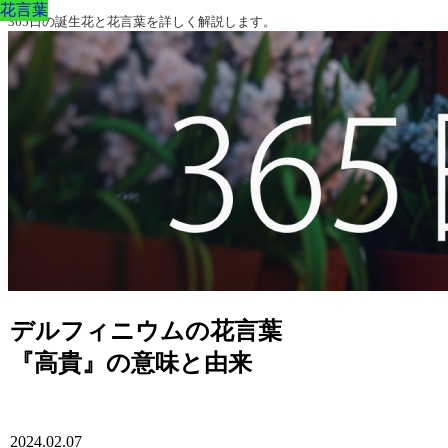
花言葉
花言葉
花言葉
花言葉
花言葉
花言葉
花言葉
365日の誕生花と花言葉を詳しく解説します。
デルフィニウムの花言葉
『高貴』の意味と由来
2024.02.07