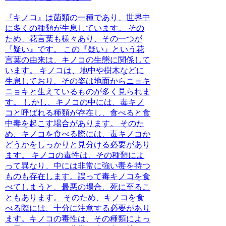
『キノコ』は菌類の一種であり、世界中
に多くの種類が生息しています。
その
ため、花言葉も様々あり、その一つが
『疑い』です。 この『疑い』という花
言葉の由来は、キノコの生態に関係して
います。 キノコは、地中や樹木などに
生息しており、その姿は地面からニョキ
ニョキと生えているものが多く見られま
す。 しかし、キノコの中には、毒キノ
コと呼ばれる種類が存在し、食べると食
中毒を起こす場合があります。 そのた
め、キノコを食べる際には、毒キノコか
どうかをしっかりと見分ける必要があり
ます。 キノコの毒性は、その種類によ
って異なり、中には非常に強い毒を持つ
ものも存在します。誤って毒キノコを食
べてしまうと、最悪の場合、死に至るこ
ともあります。 そのため、キノコを食
べる際には、十分に注意する必要があり
ます。キノコの毒性は、その種類によっ