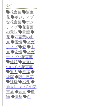
タグ
花言葉
誕生
花
ポジティブ
な花言葉
ポジ
ティブ
花言葉
の意味
希望
花
花言葉の由
来
愛情
ネガ
ティブ
愛
未
来
友情
ネガ
ティブな花言葉
信頼
未来に
ついての花言葉
過去
幸福
純潔
誕生日花
純粋
バラ
過去についての花
言葉
高貴
植
物
情熱
白