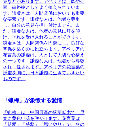
赤などがあります。アベリアは、庭や公
園、街路樹としてよく植えられていま
す。謙虚さは、人間関係においても重要
な要素です。謙虚な人は、他者を尊重
し、自分の意見を押し付けません。ま
た、謙虚な人は、他者の意見に耳を傾
け、それを受け入れることができます。
謙虚さは、人間関係を円滑にし、良好な
関係を築くのに役立ちます。アベリアの
花言葉の謙虚は、
人として大切な心構え
の一つ
です。謙虚な人は、他者から尊敬
され、愛されます。アベリアの花言葉の
謙虚を胸に、日々謙虚に生きていきたい
ものです。
「蝋梅」が象徴する愛情
「蝋梅」は、中国原産の落葉低木で、早
春に黄色い花を咲かせます。花言葉は
「慈愛」「慈悲」「思いやり」で、冬の