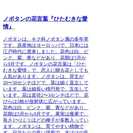
ノボタンの花言葉『ひたむきな愛
情』
ノボタンは、キク科ノボタン属の多年草
です。原産地はヨーロッパで、日本には
江戸時代に渡来しました。花色は白、ピ
ンク、紫、青などがあり、花期は5月か
ら9月です。ノボタンの花言葉は「ひた
むきな愛情」で、恋人に贈る花としても
人気があります。ノボタンは、背丈が
20〜50センチほどで、茎は細く直立して
います。葉は細長い楕円形で、互生して
います。花は直径2〜3センチほどで、花
びらは5枚が放射状に広がっています。
花色は白、ピンク、紫、青などがあり、
花期は5月から9月です。果実は痩果で、
長さ1〜2ミリほどの種子が多数入ってい
ます。
ノボタンは、育てやすい植物
で
す。日当たりの良い場所で、水はけの良