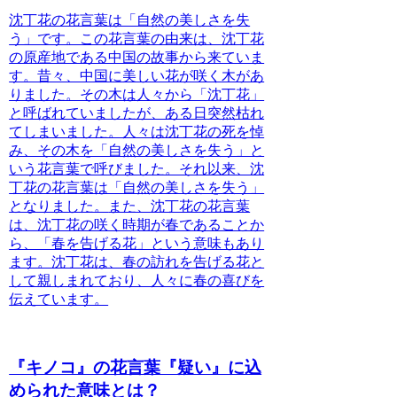
沈丁花の花言葉は「自然の美しさを失
う」です。この花言葉の由来は、沈丁花
の原産地である中国の故事から来ていま
す。昔々、中国に美しい花が咲く木があ
りました。その木は人々から「沈丁花」
と呼ばれていましたが、ある日突然枯れ
てしまいました。人々は沈丁花の死を悼
み、その木を「自然の美しさを失う」と
いう花言葉で呼びました。それ以来、沈
丁花の花言葉は「自然の美しさを失う」
となりました。
また、沈丁花の花言葉
は、沈丁花の咲く時期が春であることか
ら、「春を告げる花」という意味もあり
ます。沈丁花は、春の訪れを告げる花と
して親しまれており、人々に春の喜びを
伝えています。
『キノコ』の花言葉『疑い』に込
められた意味とは？