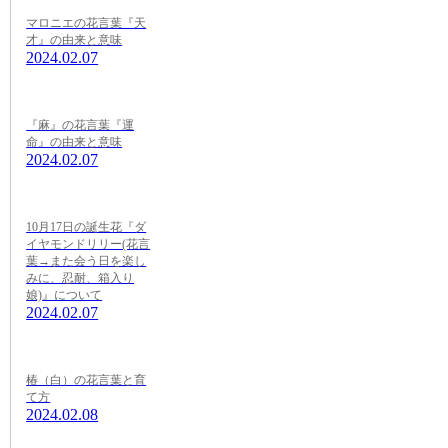
マロニエの花言葉『天
才』の由来と意味
2024.02.07
『麻』の花言葉『運
命』の由来と意味
2024.02.07
10月17日の誕生花『ダ
イヤモンドリリー(花言
葉→また会う日を楽し
みに、忍耐、箱入り
娘)』について
2024.02.07
椿（白）の花言葉と育
て方
2024.02.08