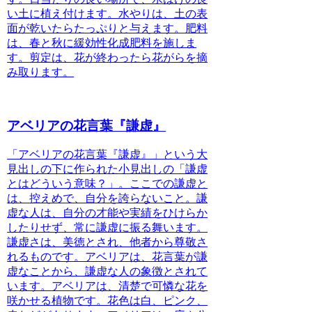
い土に植え付けます。水やりは、土の表
面が乾いたらたっぷりと与えます。肥料
は、春と秋に緩効性化成肥料を施しま
す。剪定は、花が終わったら花がらを摘
み取ります。
アベリアの花言葉『謙虚』
「アベリアの花言葉『謙虚』」という大
見出しの下に作られた小見出しの「謙虚
とはどういう意味？」。ここでの謙虚と
は、
控えめで、自分を誇らないこと。
謙
虚な人は、自分の才能や実績をひけらか
したりせず、常に謙虚に振る舞います。
謙虚さは、美徳とされ、他者から尊敬さ
れるものです。アベリアは、花言葉が謙
虚なことから、謙虚な人の象徴とされて
います。アベリアは、清楚で可憐な花を
咲かせる植物です。花色は白、ピンク、