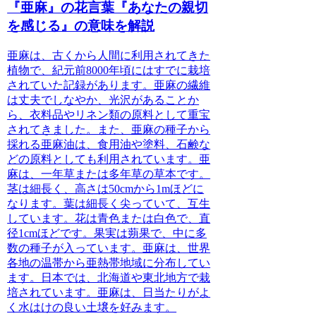
『亜麻』の花言葉『あなたの親切
を感じる』の意味を解説
亜麻
は、古くから人間に利用されてきた
植物で、紀元前8000年頃にはすでに栽培
されていた記録があります。亜麻の繊維
は丈夫でしなやか、光沢があることか
ら、衣料品やリネン類の原料として重宝
されてきました。また、亜麻の種子から
採れる亜麻油は、食用油や塗料、石鹸な
どの原料としても利用されています。
亜
麻
は、一年草または多年草の草本です。
茎は細長く、高さは50cmから1mほどに
なります。葉は細長く尖っていて、互生
しています。花は青色または白色で、直
径1cmほどです。果実は蒴果で、中に多
数の種子が入っています。
亜麻
は、世界
各地の温帯から亜熱帯地域に分布してい
ます。日本では、北海道や東北地方で栽
培されています。亜麻は、日当たりがよ
く水はけの良い土壌を好みます。