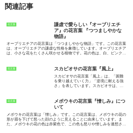
関連記事
謙虚で愛らしい『オーブリエチ
花言葉
ア』の花言葉 『つつましやかな
物語』
オーブリエチアの花言葉は「つつましやかな物語」です。
この花言葉
は、オーブリエチアの謙虚な性格を象徴しています。オーブリエチア
は、小さな花をたくさん咲かせる植物です。花の色は、白、ピンク、
青、紫などがあります。オーブリエチアは、日当たりと水はけの良い
場所を好みます。育てやすく、初心者でも簡単に育てることができま
す。オーブリエチアは、花壇や鉢植えによく利用されます。花壇で
スカビオサの花言葉『風上』
花言葉
は、他の花を引き立てる役割を果たします。鉢植えでは、窓辺や玄関
スカビオサの花言葉「風上」は、
「困難
先など、ちょっとしたスペースに飾ることができます。オーブリエチ
を乗り越えていく力」「逆境に耐える強
アは、可憐な花を咲かせるので、見ている人を和ませます。オーブリ
さ」
を表しています。スカビオサは、厳
エチアの花言葉である「つつましやかな物語」は、オーブリエチアが
しい環境でも強く生き抜くことができる
持つ謙虚な性格を象徴しています。オーブリエチアは、小さな花をた
花です。乾燥や寒さに耐性があり、暑さ
くさん咲かせますが、決して派手ではありません。他の花を引き立て
にも比較的強く、荒れ地でも育つことが
る役割を果たし、決して前に出しゃばりません。そんなオーブリエチ
メボウキの花言葉『憎しみ』につ
花言葉
できます。そのため、逆境に耐える強さ
アの謙虚な性格が、「つつましやかな物語」という花言葉に込められ
いて
を象徴する花として、昔から親しまれて
ています。
きました。スカビオサの花言葉「風上」
メボウキの花言葉は「憎しみ」です。この花言葉は、メボウキの花の
は、困難に直面したときでも、決してあ
形が眉を下げて怒った顔のように見えることに由来しています。
ま
きらめずに、困難を乗り越えていく力を
た、メボウキの花の色は赤紫色で、この色も怒りや憎しみを連想させ
与えてくれるでしょう。
る色です。そのため、メボウキは「憎しみ」の花言葉を持つようにな