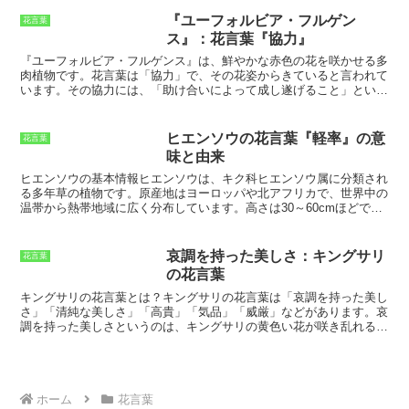
りました。メボウキは、ヨーロッパ原産の多年草で、日本では観賞用
として栽培されています。メボウキの花は、5月から7月にかけて咲
『ユーフォルビア・フルゲン
花言葉
きます。花の形は唇形で、花びらは5枚に分かれています。花の色は
ス』：花言葉『協力』
赤紫色で、中央には黄色い斑点があります。メボウキの花は、独特の
強い香りがします。
メボウキの花言葉「憎しみ」は、この花の見た目
『ユーフォルビア・フルゲンス』は、鮮やかな赤色の花を咲かせる多
や香りに由来しています。しかし、メボウキは単に「憎しみ」の花言
肉植物です。花言葉は「協力」で、その花姿からきていると言われて
葉を持つ花ではありません。
メボウキの花には、他にも「愛国心」
います。その協力には、「助け合いによって成し遂げること」という
「忠誠心」「勇気」などの花言葉があります。これらの花言葉は、メ
意味合いがあります。ユーフォルビア・フルゲンスは、集団で咲くこ
ボウキが古くからヨーロッパで愛されてきた花であることに由来して
とで、より華やかで美しい花を咲かせます。
また、その鮮やかな赤色
います。メボウキの花言葉は、「憎しみ」だけではありません。この
は、情熱や愛情を象徴しているとも言われていますが、ユーフォルビ
ヒエンソウの花言葉『軽率』の意
花言葉
花には、他にも「愛国心」「忠誠心」「勇気」などの花言葉がありま
ア・フルゲンスの花言葉の由来は、「協力」という言葉にあります。
味と由来
す。
この花言葉は、協力することでより良いものを生み出すことができる
ことを表しています。協力は、社会生活を送る上で欠かせない要素で
ヒエンソウの基本情報
ヒエンソウは、キク科ヒエンソウ属に分類され
す。協力することで、私たちはより多くのことを成し遂げることがで
る多年草の植物です。原産地はヨーロッパや北アフリカで、世界中の
きます。ユーフォルビア・フルゲンスの花言葉は、私たちに協力の大
温帯から熱帯地域に広く分布しています。
高さは30～60cmほどで、
切さを思い出させてくれるでしょう。
茎は直立して細長く、葉は羽状複葉で、互生しています。花期は初夏
から秋にかけてで、茎の先に小さな白い花を咲かせます。花言葉は
「軽率」で、これはヒエンソウの花がすぐに萎れてしまうことに由来
哀調を持った美しさ：キングサリ
花言葉
しています。ヒエンソウは、庭園や花壇の他、ハーブとしても利用さ
の花言葉
れています。
古くから民間薬として使用されており、咳止めや利尿作
用、健胃作用があると言われています。
また、ヒエンソウの葉にはア
キングサリの花言葉とは？
キングサリの花言葉は「哀調を持った美し
ロマオイルとして使用されることもあるようです。
さ」「清純な美しさ」「高貴」「気品」「威厳」などがあります。哀
調を持った美しさというのは、キングサリの黄色い花が咲き乱れる
中、どこか物悲しさを感じさせる雰囲気があることからきているとい
われています。また、キングサリの高い樹形や美しい花の姿から「清
純な美しさ」「高貴」「気品」「威厳」という花言葉がつけられまし
た。
ホーム
花言葉