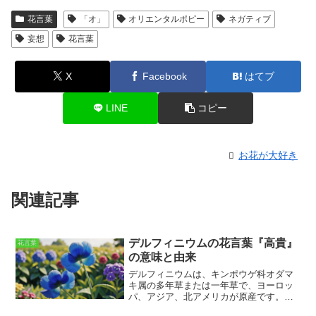
花言葉
「オ」
オリエンタルポピー
ネガティブ
妄想
花言葉
X
Facebook
はてブ
LINE
コピー
お花が大好き
関連記事
デルフィニウムの花言葉『高貴』
花言葉
の意味と由来
デルフィニウムは、キンポウゲ科オダマ
キ属の多年草または一年草
で、ヨーロッ
パ、アジア、北アメリカが原産です。花
色は青、紫、白、ピンクなどがあり、花