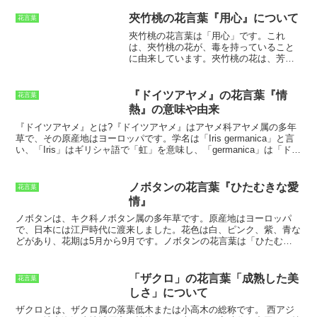
の形は八重咲きや一重咲きなどがありま
す。開花時期は春から秋で、花期が長く
夾竹桃の花言葉『用心』について
花言葉
楽しめます。デルフィニウムは、ギリシ
夾竹桃の花言葉は「用心」です。
これ
ャ神話のアポロン神が、恋人の乙女ヒュ
は、夾竹桃の花が、毒を持っていること
アキントゥスを誤って射殺してしまった
に由来しています。
夾竹桃の花は、芳香
際に、その血から生まれた花とされてい
があり、花の形も美しいことから、観賞
ます。デルフィニウムという名前は、ギ
用に栽培されることもありますが、その
リシャ語で「イルカ」を意味する「デル
毒性のため、取り扱いには注意が必要で
フィス」に由来しています。これは、
デ
『ドイツアヤメ』の花言葉『情
花言葉
す。
夾竹桃の花言葉は、「用心」のほか
ルフィニウムの花の形がイルカの頭に似
熱』の意味や由来
に、「危険」や「注意」という意味もあ
ている
ことに由来しています。デルフィ
ります。
これは、夾竹桃の花が、毒を持
『ドイツアヤメ』とは?
『ドイツアヤメ』はアヤメ科アヤメ属の多年
ニウムは、その優雅な花姿から、「高
っていることを表しています。
夾竹桃の
草で、その原産地はヨーロッパです。学名は「Iris germanica」と言
貴」「威厳」「気品」などの花言葉を持
花言葉は、その花が持つ毒性から、危険
い、「Iris」はギリシャ語で「虹」を意味し、「germanica」は「ドイ
っています。また、ギリシャ神話に由来
や注意を促す意味を持っています。
ツの」を意味しています。日本では「ドイツアヤメ」以外にも、「ジ
して、「悲しみ」や「永遠の愛」などの
ャーマンアイリス」、「ハルシャギク」（春咲き菊）、「オランダア
花言葉も持っています。
ヤメ」などとも呼ばれています。『ドイツアヤメ』は、鮮やかな花色
ノボタンの花言葉『ひたむきな愛
花言葉
と豪華な花姿が特徴の植物で、花壇や鉢植えに人気があります。一般
情』
に、草丈は30～90cmほどで、5～6月頃に開花します。花色は青、
紫、ピンク、白などがあり、花弁の縁にはフリルが入っているものも
ノボタンは、キク科ノボタン属の多年草
です。原産地はヨーロッパ
あります。
で、日本には江戸時代に渡来しました。花色は白、ピンク、紫、青な
どがあり、花期は5月から9月です。ノボタンの花言葉は「ひたむき
な愛情」で、恋人に贈る花としても人気があります。ノボタンは、背
丈が20〜50センチほどで、茎は細く直立しています。葉は細長い楕
円形で、互生しています。花は直径2〜3センチほどで、花びらは5枚
「ザクロ」の花言葉「成熟した美
花言葉
が放射状に広がっています。花色は白、ピンク、紫、青などがあり、
しさ」について
花期は5月から9月です。果実は痩果で、長さ1〜2ミリほどの種子が
多数入っています。
ノボタンは、育てやすい植物
です。日当たりの良
ザクロとは、ザクロ属の落葉低木または小高木の総称です。
西アジ