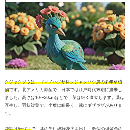
クジャクソウは、ゴマノハグサ科クジャクソウ属の多年草植
物
です。北アメリカ原産で、日本では江戸時代末期に渡来し
ました。高さは10〜30cmほどで、茎は細く直立します。葉は
互生し、羽状複葉で、小葉は細長く、縁にギザギザがありま
す。
花期は5〜7月
で、茎の先に総状花序を出し、数個の淡紫色の