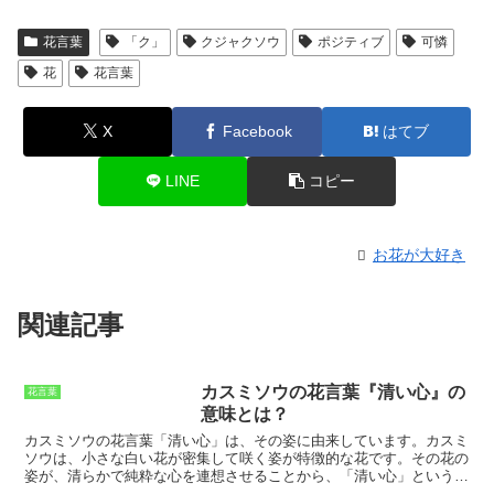
花言葉
「ク」
クジャクソウ
ポジティブ
可憐
花
花言葉
X
Facebook
はてブ
LINE
コピー
お花が大好き
関連記事
カスミソウの花言葉『清い心』の
花言葉
意味とは？
カスミソウの花言葉「清い心」は、その姿に由来しています。
カスミ
ソウは、小さな白い花が密集して咲く姿が特徴的な花です。その花の
姿が、
清らかで純粋な心を連想させる
ことから、「清い心」という花
言葉が生まれました。また、カスミソウは、
花持ちがよく、