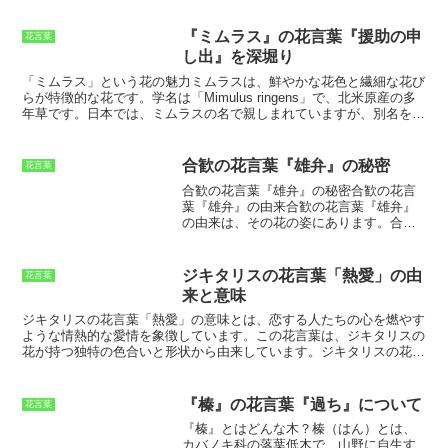
長期にわたって咲く花
です。このことから、「永遠の愛」や「不変の
愛」という花言葉も付けられています。
『ミムラス』の花言葉『援助の申
花言葉
し出』を深堀り
「ミムラス」という花の魅力
ミムラスは、鮮やかな花色と繊細な花び
らが特徴的な花です。学名は「Mimulus ringens」で、北米原産の多
年草です。日本では、ミムラスの名で親しまれていますが、別名を
「モンキーフラワー」とも呼ばれています。ミムラスの魅力は何とい
っても、その鮮やかな花色です。赤、ピンク、黄色、紫など、さまざ
まな色があり、花壇や鉢植えに彩りを添えてくれます。また、花びら
合歓の花言葉『雄弁』の秘密
花言葉
が繊細で、風に揺れる姿が美しいのも魅力です。ミムラスは、花期が
合歓の花言葉『雄弁』の秘密合歓の花言
長く、春から秋にかけて次々と花を咲かせます。そのため、長い期間
葉『雄弁』の由来
合歓の花言葉『雄弁』
花を楽しむことができます。ミムラスは、育てやすい花としても知ら
の由来は、その花の姿にあります。
合歓
れています。日当たりのよい場所で、水はけの良い土壌で育てること
の花は、細長い葉が合わさってできた羽
ができます。水やりは、土が乾いたらたっぷり与えるようにします。
状複葉という葉の形をしています。この
肥料は、春と秋に緩効性肥料を与えるとよいでしょう。ミムラスは、
葉が、人が両手を広げたときのように見
病害虫にも強く、初心者でも簡単に育てることができます。ミムラス
ジキタリスの花言葉「熱愛」の由
花言葉
えることから、『雄弁』という花言葉が
は、花言葉が「援助の申し出」です。これは、ミムラスが、厳しい自
来と意味
ついたといわれています。また、合歓の
然環境の中でも生き抜く力強さを持っていることに由来しています。
花は、夜になると葉を閉じます。これ
ジキタリスの花言葉「熱愛」の意味とは、恋する人たちの心を燃やす
ミムラスは、花言葉の通り、困難に直面している人に援助の手を差し
は、他の植物が日光を浴びて光合成をし
ような情熱的な愛情を象徴しています。
この花言葉は、ジキタリスの
伸べてくれる花です。そのため、プレゼントとして贈ると、相手を励
ているときにも、合歓の花は葉を閉じて
花が持つ独特の色合いと形状から由来しています。ジキタリスの花
ますことができます。
休んでいることを意味します。このこと
は、先端が細く尖った筒状の花の形をしており、その花色は白、ピン
から、『雄弁』という花言葉がついたと
ク、紫、黄色などさまざまです。その花色は、まるで炎のような情熱
もいわれています。合歓の花は、その花
的な色合いをしており、恋する人たちの心を燃やすような情熱的な愛
『榛』の花言葉『過ち』について
花言葉
の姿と生態から、『雄弁』という花言葉
情を象徴しています。また、ジキタリスの花言葉「熱愛」の意味は、
『榛』とはどんな木？
榛（はん）とは、
がつけられたのです。
ジキタリスの花が持つ薬効から由来するともいわれています。ジキタ
カバノキ科の落葉低木で、山野に自生す
リスには、心臓の働きを強める効果があるため、古くから薬草として