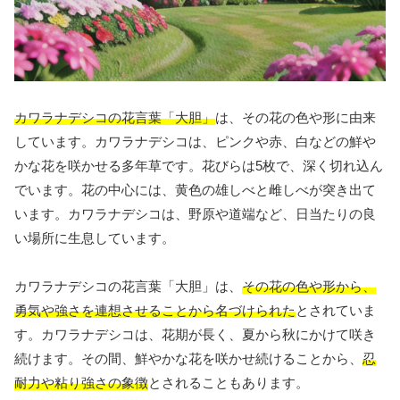
カワラナデシコの花言葉「大胆」
は、その花の色や形に由来
しています。カワラナデシコは、ピンクや赤、白などの鮮や
かな花を咲かせる多年草です。花びらは5枚で、深く切れ込ん
でいます。花の中心には、黄色の雄しべと雌しべが突き出て
います。カワラナデシコは、野原や道端など、日当たりの良
い場所に生息しています。
カワラナデシコの花言葉「大胆」は、
その花の色や形から、
勇気や強さを連想させることから名づけられた
とされていま
す。カワラナデシコは、花期が長く、夏から秋にかけて咲き
続けます。その間、鮮やかな花を咲かせ続けることから、
忍
耐力や粘り強さの象徴
とされることもあります。