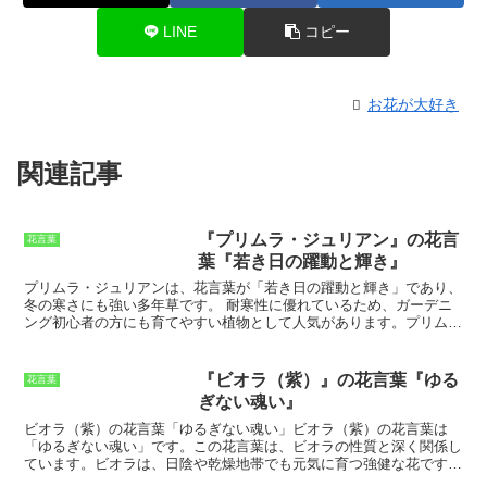
LINE
コピー
お花が大好き
関連記事
『プリムラ・ジュリアン』の花言
花言葉
葉『若き日の躍動と輝き』
プリムラ・ジュリアンは、花言葉が「若き日の躍動と輝き」であり、
冬の寒さにも強い多年草です。
耐寒性に優れているため、ガーデニ
ング初心者の方にも育てやすい植物として人気があります。プリム
ラ・ジュリアンの花は、冬から春にかけて、白、赤、ピンク、紫、黄
色など、様々な色で咲き誇ります。花弁には、波打つようなフリルが
入っているのが特徴的です。プリムラ・ジュリアンは、日当たりの良
『ビオラ（紫）』の花言葉『ゆる
花言葉
い場所を好むので、屋外で育てる場合は、直射日光が当たる場所に植
ぎない魂い』
えましょう。水やりは、土の表面が乾いたらたっぷり与えます。屋外
で育てる場合は、冬の間は霜よけをしてあげましょう。
ビオラ（紫）の花言葉「ゆるぎない魂い」
ビオラ（紫）の花言葉は
「ゆるぎない魂い」です。この花言葉は、ビオラの性質と深く関係し
ています。ビオラは、日陰や乾燥地帯でも元気に育つ強健な花です。
また、花期が長く、次々と花を咲かせます。
これらの性質から、「ゆ