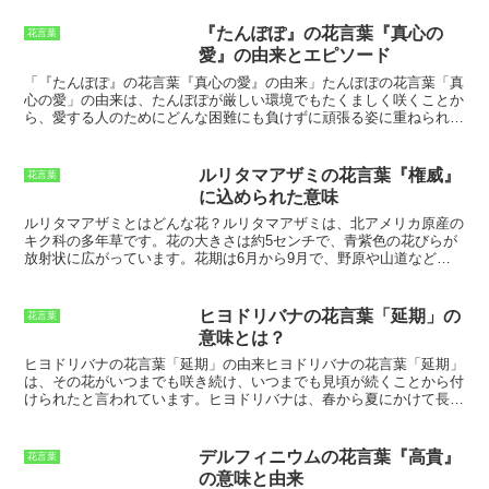
るぎない魂い」という花言葉がつけられたと考えられます。
ビオラ
は、スミレ科スミレ属の2年草または多年草です。草丈は10～30cm
『たんぽぽ』の花言葉『真心の
花言葉
程度で、茎は直立または斜上します。葉は披針形または卵形で、茎の
愛』の由来とエピソード
下部に集まって生えます。
花は直径2～3cmで、5弁花です。色は青、
紫、白、黄色などがあります。花期は3～5月で、次々と花を咲かせ
「『たんぽぽ』の花言葉『真心の愛』の由来」
たんぽぽの花言葉「真
ます。
ビオラは、花壇や鉢植え、寄せ植えなどに利用されます。ま
心の愛」の由来は、たんぽぽが厳しい環境でもたくましく咲くことか
た、切り花としても親しまれています。
育て方は簡単で、日当たりの
ら、愛する人のためにどんな困難にも負けずに頑張る姿に重ねられた
良い場所と水はけの良い土壌を好みます。
と考えられています。
また、たんぽぽの黄色い花色は、太陽の光を思
わせ、希望や元気、前向きな気持ちを象徴する色であるため、愛する
人を励ましたり、応援したりする気持ちを表す花言葉としても使われ
ルリタマアザミの花言葉『権威』
花言葉
ています。さらに、たんぽぽは綿毛を飛ばして種子を遠くへ運ぶた
に込められた意味
め、愛する人との絆を遠く離れていてもつなぎ止めたいという願いを
込めた花言葉としても親しまれています。
ルリタマアザミとはどんな花？
ルリタマアザミは、北アメリカ原産の
キク科の多年草です。花の大きさは約5センチで、青紫色の花びらが
放射状に広がっています。花期は6月から9月で、野原や山道などに
自生しています。ルリタマアザミは、その美しい花姿から観賞用とし
て栽培されることも多く、ガーデニングにも人気の花です。ルリタマ
アザミの花言葉は「権威」です。これは、ルリタマアザミの堂々とし
ヒヨドリバナの花言葉「延期」の
花言葉
た花姿に由来しています。ルリタマアザミは、厳しい自然環境の中で
意味とは？
力強く咲き誇る花です。その姿は、権威や威厳を象徴しています。
ヒヨドリバナの花言葉「延期」の由来
ヒヨドリバナの花言葉「延期」
は、その花がいつまでも咲き続け、いつまでも見頃が続くことから付
けられたと言われています。
ヒヨドリバナは、春から夏にかけて長く
咲き続ける花です。花が散っても、すぐに新しい花が咲き始めます。
そのため、いつまでも咲き続けているように見えることから、「延
期」の花言葉が付けられました。また、ヒヨドリバナは、いつまでも
デルフィニウムの花言葉『高貴』
花言葉
見頃が続く花でもあります。ヒヨドリバナは、咲き始めから咲き終わ
の意味と由来
りまで、ずっと美しい花を咲かせます。そのため、いつまでも見頃が