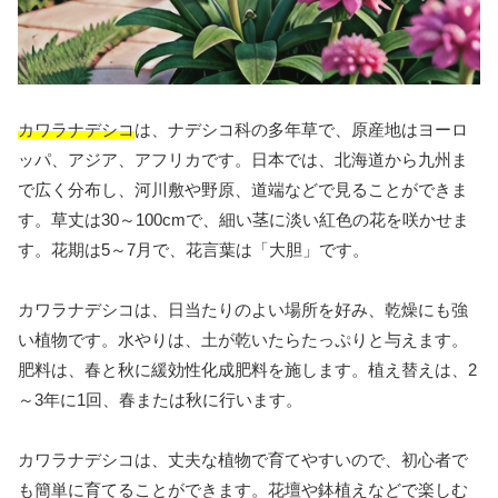
カワラナデシコ
は、ナデシコ科の多年草で、原産地はヨーロ
ッパ、アジア、アフリカです。日本では、北海道から九州ま
で広く分布し、河川敷や野原、道端などで見ることができま
す。草丈は30～100cmで、細い茎に淡い紅色の花を咲かせま
す。花期は5～7月で、花言葉は「大胆」です。
カワラナデシコは、日当たりのよい場所を好み、乾燥にも強
い植物です。水やりは、土が乾いたらたっぷりと与えます。
肥料は、春と秋に緩効性化成肥料を施します。植え替えは、2
～3年に1回、春または秋に行います。
カワラナデシコは、丈夫な植物で育てやすいので、初心者で
も簡単に育てることができます。花壇や鉢植えなどで楽しむ