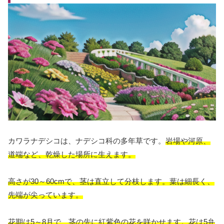
カワラナデシコは、ナデシコ科の多年草です。
岩場や河原、
道端など、乾燥した場所に生えます。
高さが30～60cmで、茎は直立して分枝します。葉は細長く、
先端が尖っています。
花期は5～8月で、茎の先に紅紫色の花を咲かせます。花は5弁