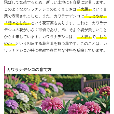
飛ばして繁殖するため、新しい土地にも容易に定着します。
このようなカワラナデシコのたくましさは
「大胆」
という言
葉で表現されました。また、カワラナデシコは
「しとやか」
「楚々とした」
という花言葉もあります。これは、カワラナ
デシコの花が小さく可憐であり、風にそよぐ姿が美しいこと
から由来しています。カワラナデシコは、
「大胆」
で
「しと
やか」
という相反する花言葉を持つ花です。このことは、カ
ワラナデシコが持つ複雑で多面的な性格を反映しています。
カワラナデシコの育て方