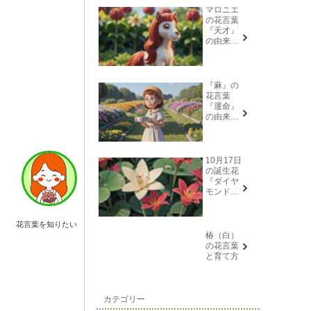
マロニエ
の花言葉
『天才』
の由来と
意味
『麻』の
花言葉
『運命』
の由来と
意味
10月17日
の誕生花
『ダイヤ
モンドリ
リー(花言
葉→また
会う日を
花言葉を知りたい
楽しみ
椿（白）
に、忍
の花言葉
耐、箱入
と育て方
り娘)』に
ついて
カテゴリー