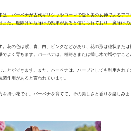
来は、バーベナが古代ギリシャやローマで愛と美の女神であるアフ
はまた、魔除けや厄除けの効果があると信じられており、魔除けの
す。花の色は紫、青、白、ピンクなどがあり、花の形は穂状または
壌でよく育ちます。バーベナは、種蒔きまたは挿し木で増やすこと
むことができます。また、バーベナは、ハーブとしても利用されて
抗菌作用があると言われています。
力を持つ花です。バーベナを育てて、その美しさと香りを楽しみま