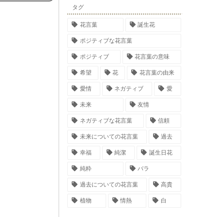
タグ
花言葉
誕生花
ポジティブな花言葉
ポジティブ
花言葉の意味
希望
花
花言葉の由来
愛情
ネガティブ
愛
未来
友情
ネガティブな花言葉
信頼
未来についての花言葉
過去
幸福
純潔
誕生日花
純粋
バラ
過去についての花言葉
高貴
植物
情熱
白