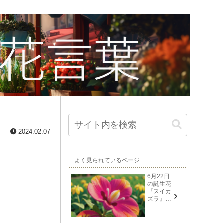
2024.02.07
よく見られているページ
6月22日
の誕生花
『スイカ
ズラ』花
言葉と由
来