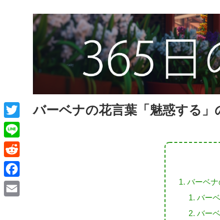
バーベナの花言葉「魅惑する」
T
w
L
i
i
R
t
n
e
バーベナ
F
t
e
d
バー
a
e
E
d
バー
c