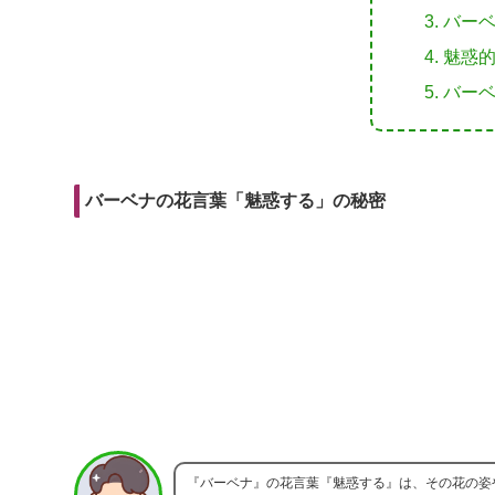
r
m
i
バー
e
a
t
魅惑
b
i
バー
o
l
o
k
バーベナの花言葉「魅惑する」の秘密
『バーベナ』の花言葉『魅惑する』は、その花の姿