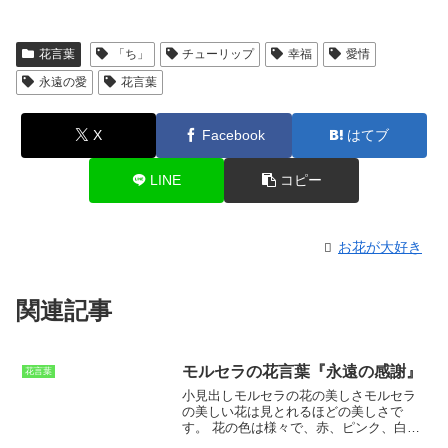
花言葉
「ち」
チューリップ
幸福
愛情
永遠の愛
花言葉
X
Facebook
はてブ
LINE
コピー
お花が大好き
関連記事
モルセラの花言葉『永遠の感謝』
花言葉
小見出しモルセラの花の美しさ
モルセラ
の美しい花は見とれるほどの美しさで
す。
花の色は様々で、赤、ピンク、白、
青などがあります。花びらは波打ってい