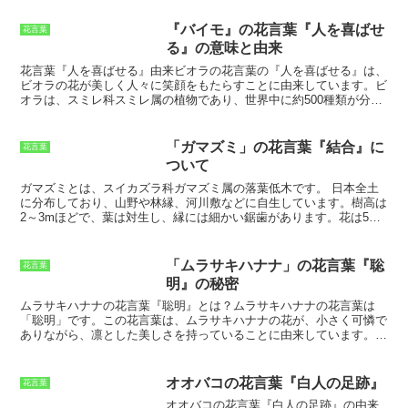
て、とても繊細な印象です。花びらの形
も個性的で、花びらが細長く、花びらの
『バイモ』の花言葉『人を喜ばせ
花言葉
先端が尖っている花びらや花びらに切れ
る』の意味と由来
込みが入っていて、花びらの形が複雑な
花びらなどがあります。花弁の数は5枚
花言葉『人を喜ばせる』由来
ビオラの花言葉の『人を喜ばせる』は、
で、花びらの色は散りばめられた星のよ
ビオラの花が美しく人々に笑顔をもたらすことに由来しています。ビ
うにも見えます。
花びらの重なり方で花
オラは、スミレ科スミレ属の植物であり、世界中に約500種類が分布
の形が変わるので、様々な表情を見せて
しています。花の色は青、紫、白、ピンクなど豊富で、花期は春から
くれます。
花びらの重なり方は、花が咲
初夏です。ビオラは、花壇やプランターで栽培されることが多く、ガ
いた時の気温や湿度にも影響を受けま
ーデニングの人気者です。ビオラの名前は、ラテン語の『Viola』に
「ガマズミ」の花言葉『結合』に
花言葉
す。
花が咲く時期は、春から夏にかけて
由来します。『Viola』は、『スミレ』を意味する言葉であり、ビオ
ついて
です。
花は房状に咲きます。
花房の長さ
ラの花がスミレの花に似ていることに由来しています。ビオラは、古
は、20cm～50cmほどです。
花房には、
くから親しまれてきた花であり、花言葉も古くから存在しています。
ガマズミとは、スイカズラ科ガマズミ属の落葉低木です。
日本全土
数十輪の花が咲きます。
花は、優雅な香
ビオラの花言葉は、『人を喜ばせる』以外にも、『無邪気』『誠実』
に分布しており、山野や林縁、河川敷などに自生しています。樹高は
りを放ちます。
花が咲くと、蜂や蝶がや
『信頼』などがあります。これらの花言葉は、ビオラの花が美しく
2～3mほどで、葉は対生し、縁には細かい鋸歯があります。花は5～6
って来ます。
モルセラの美しい花は、
人々に笑顔をもたらすこと、そしてビオラの花が愛情の象徴とされて
月に咲き、白色または淡いピンク色の小さな花が散房状に集まって咲
人々の心を魅了する花です。
きたことに由来しています。
きます。
ガマズミの花言葉は「結合」です。
これは、ガマズミの枝が
細くしなやかで、他の木に寄り添うように生えることから、「寄り添
「ムラサキハナナ」の花言葉『聡
花言葉
い合って生きる」というイメージが由来しています。また、ガマズミ
明』の秘密
の実は赤く熟し、とても甘酸っぱい味がします。この実は食用にもな
り、ジャムやジュース、ワインなどに加工されます。
ムラサキハナナの花言葉『聡明』とは？
ムラサキハナナの花言葉は
「聡明」です。この花言葉は、ムラサキハナナの花が、小さく可憐で
ありながら、凛とした美しさを持っていることに由来しています。ム
ラサキハナナの花は、早春から春にかけて、一面に咲き誇ります。そ
の様子は、まるで紫色のじゅうたんのよう。その美しさは、人々を魅
了し、多くの人々に愛される花となっています。また、ムラサキハナ
オオバコの花言葉『白人の足跡』
花言葉
ナは、丈夫で育てやすい花としても知られています。花壇や鉢植えな
オオバコの花言葉『白人の足跡』
の由来
ど、さまざまな場所で栽培することができます。ムラサキハナナは、