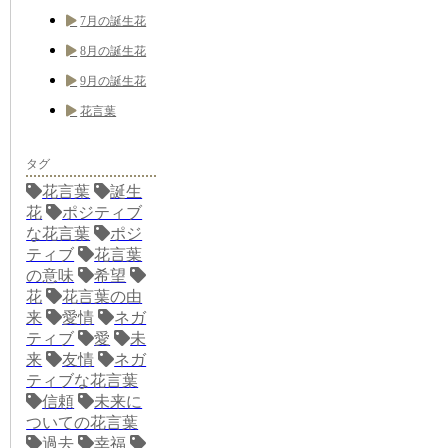
7月の誕生花
8月の誕生花
9月の誕生花
花言葉
タグ
花言葉
誕生
花
ポジティブ
な花言葉
ポジ
ティブ
花言葉
の意味
希望
花
花言葉の由
来
愛情
ネガ
ティブ
愛
未
来
友情
ネガ
ティブな花言葉
信頼
未来に
ついての花言葉
過去
幸福