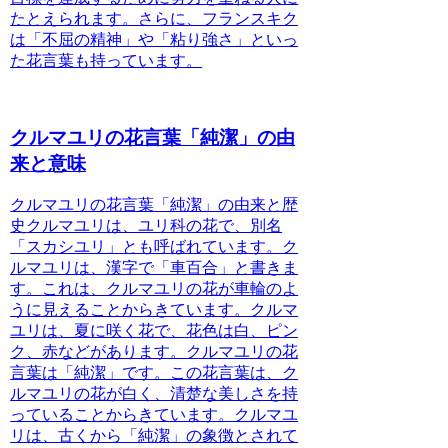
たとえられます。さらに、フランスキク
は
「不屈の精神」
や
「粘り強さ」
といっ
た花言葉も持っています。
クルマユリの花言葉「純潔」の由
来と意味
クルマユリの花言葉「純潔」の由来と歴
史
クルマユリは、ユリ科の花で、別名
「スカシユリ」とも呼ばれています。ク
ルマユリは、漢字で「車百合」と書きま
す。これは、クルマユリの花が車輪のよ
うに見えることからきています。クルマ
ユリは、夏に咲く花で、花色は白、ピン
ク、赤などがあります。クルマユリの花
言葉は「純潔」です。この花言葉は、ク
ルマユリの花が白く、清楚な美しさを持
っていることからきています。クルマユ
リは、古くから「純潔」の象徴とされて