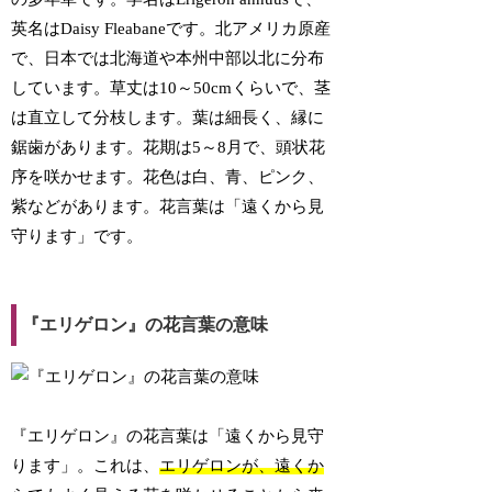
英名はDaisy Fleabaneです。北アメリカ原産
で、日本では北海道や本州中部以北に分布
しています。草丈は10～50cmくらいで、茎
は直立して分枝します。葉は細長く、縁に
鋸歯があります。花期は5～8月で、頭状花
序を咲かせます。花色は白、青、ピンク、
紫などがあります。花言葉は「遠くから見
守ります」です。
『エリゲロン』の花言葉の意味
『エリゲロン』の花言葉は「遠くから見守
ります」。これは、
エリゲロンが、遠くか