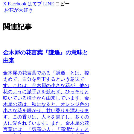
X
Facebook
はてブ
LINE
コピー
お花が大好き
関連記事
金木犀の花言葉『謙遜』の意味と
由来
金木犀の花言葉である「謙遜」とは、控
えめで、自分を卑下するという意味で
す。これは、金木犀の小さな花が、他の
花のように派手さを競わず、ひっそりと
咲いている様子から由来しています。金
木犀の花は、秋になると、オレンジ色の
小さな花を咲かせ、甘い香りを漂わせま
す。この香りは、人々を魅了し、多くの
人に愛されています。
また、金木犀の花
言葉には、「気高い人」「高潔な人」と