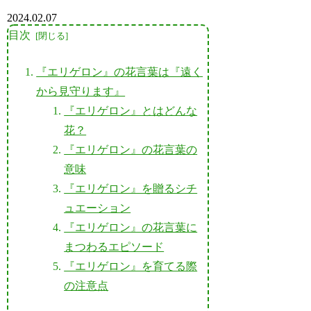
2024.02.07
目次
『エリゲロン』の花言葉は『遠く
から見守ります』
『エリゲロン』とはどんな
花？
『エリゲロン』の花言葉の
意味
『エリゲロン』を贈るシチ
ュエーション
『エリゲロン』の花言葉に
まつわるエピソード
『エリゲロン』を育てる際
の注意点