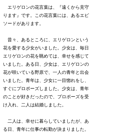
エリゲロンの花言葉は、『遠くから見守
ります』です。この花言葉には、あるエピ
ソードがあります。
昔々、あるところに、エリゲロンという
花を愛する少女がいました。少女は、毎日
エリゲロンの花を眺めては、幸せを感じて
いました。ある日、少女は、エリゲロンの
花が咲いている野原で、一人の青年と出会
いました。青年は、少女に一目惚れをし、
すぐにプロポーズしました。少女は、青年
のことが好きだったので、プロポーズを受
け入れ、二人は結婚しました。
二人は、幸せに暮らしていましたが、あ
る日、青年に仕事の転勤が決まりました。