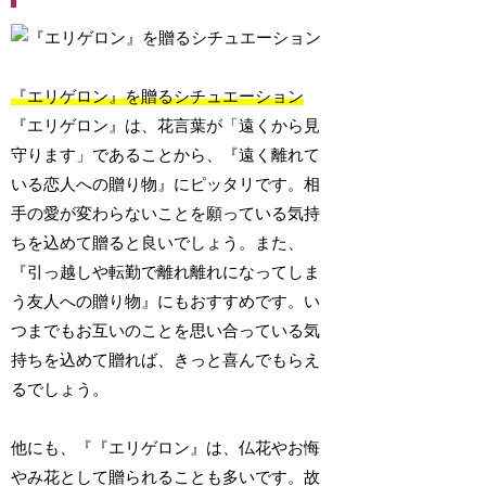
『エリゲロン』を贈るシチュエーション
『エリゲロン』は、花言葉が「遠くから見
守ります」であることから、『遠く離れて
いる恋人への贈り物』にピッタリです。相
手の愛が変わらないことを願っている気持
ちを込めて贈ると良いでしょう。また、
『引っ越しや転勤で離れ離れになってしま
う友人への贈り物』にもおすすめです。い
つまでもお互いのことを思い合っている気
持ちを込めて贈れば、きっと喜んでもらえ
るでしょう。
他にも、『『エリゲロン』は、仏花やお悔
やみ花として贈られることも多いです。故