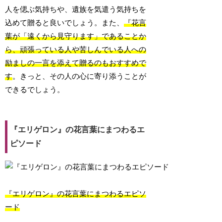
人を偲ぶ気持ちや、遺族を気遣う気持ちを
込めて贈ると良いでしょう。また、
『花言
葉が「遠くから見守ります」であることか
ら、頑張っている人や苦しんでいる人への
励ましの一言を添えて贈るのもおすすめで
す
。きっと、その人の心に寄り添うことが
できるでしょう。
『エリゲロン』の花言葉にまつわるエ
ピソード
『エリゲロン』の花言葉にまつわるエピソ
ード