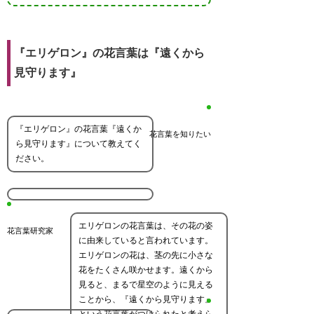
『エリゲロン』の花言葉は『遠くから
見守ります』
『エリゲロン』の花言葉『遠くか
花言葉を知りたい
ら見守ります』について教えてく
ださい。
エリゲロンの花言葉は、その花の姿
花言葉研究家
に由来していると言われています。
エリゲロンの花は、茎の先に小さな
花をたくさん咲かせます。遠くから
見ると、まるで星空のように見える
ことから、『遠くから見守ります』