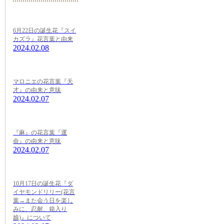
6月22日の誕生花『スイ
カズラ』花言葉と由来
2024.02.08
マロニエの花言葉『天
才』の由来と意味
2024.02.07
『麻』の花言葉『運
命』の由来と意味
2024.02.07
10月17日の誕生花『ダ
イヤモンドリリー(花言
葉→また会う日を楽し
みに、忍耐、箱入り
娘)』について