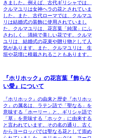
きました。例えば、古代ギリシャでは、
クルマユリは女神ヘラの花とされていま
した。また、古代ローマでは、クルマユ
リは結婚式の装飾に使用されていまし
た。クルマユリは、花言葉「純潔」にふ
さわしく、清純で美しい花です。クルマ
ユリは、結婚式の花束や贈り物として人
気があります。また、クルマユリは、生
垣や花壇に植栽されることもあります。
『ホリホック』の花言葉『飾らな
い愛』について
『ホリホック』の由来と歴史
『ホリホッ
ク』の属名は、ラテン語で「聖なる」を
意味する「ホーリー」と、ギリシャ語で
「草」を意味する「ホック」に由来する
と言われています。その名の通り、古く
からヨーロッパでは聖なる花として崇め
られていました。ホリホックは、ヨーロ