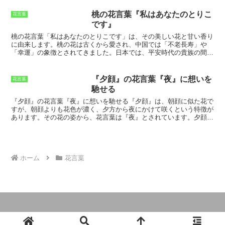
ょ）をつけます。水芭蕉は、日本の本州、四国、九州に分布してお
り、早春の風物詩として親しまれています。
水芭蕉が「美しい思い
桃の花言葉『私はあなたのとりこ
花言葉
出」の花言葉を持つようになったのは、その花姿が、雪解けとともに
です』
咲くことから、「新しい門出」や「希望」を象徴していると考えられ
たためです。また、水芭蕉の白い花は、純潔や清らかさの象徴とさ
桃の花言葉「私はあなたのとりこです」は、その美しい花と甘い香り
れ、大切な人との思い出をいつまでも美しく保つことを願う気持ちを
に由来します。
桃の花は古くから愛され、中国では「不老長寿」や
表しています。
「幸運」の象徴とされてきました。
日本では、平安時代の貴族の間で
桃の花を愛でる習慣があり、恋の歌にも多く詠まれました。江戸時代
には、桃の花が「婦徳の象徴」とされ、女性に好まれる花となりまし
た。明治時代以降も、桃の花は「可憐さ」や「優しさ」の象徴として
『夕顔』の花言葉『夜』に想いを
花言葉
愛され続けています。
桃の花言葉の歴史と由来は、中国の故事に由来
馳せる
しています。昔、中国に西王母という女神がいました。
西王母は、桃
の木を育てており、その桃の実を食べると不老長寿になれると言われ
『夕顔』の花言葉『夜』に想いを馳せる
『夕顔』は、朝顔に似た花で
ていました。ある時、西王母が桃を味わっているところを、人間の男
すが、朝顔よりも花色が濃く、夕方から夜にかけて咲くという特徴が
性が見てしまいました。男性は、桃の実を盗み食いしてしまい、不老
あります。その花の姿から、
花言葉は『夜』
とされています。夕顔
長寿になってしまいました。西王母は、男性を罰するために、鬼に変
は、古くから日本人に親しまれてきた花で、万葉集にも詠われていま
えてしまいました。しかし、男性は、鬼になっても西王母への想いを
す。例えば、大伴家持は「夕顔の花のうつろふ時は世の中の人に逢は
捨てず、桃の花を眺めて西王母を偲んでいました。その姿を見た西王
ぬ日ぞ多き」と詠んでいます。この歌は、夕顔の花の咲いている時期
母は、男性を許し、人間の姿に戻してあげました。これが、桃の花言
は、世の中の人と会う機会が少ないことを嘆いたものです。また、
葉「私はあなたのとりこです」の由来と言われています。
『源氏物語』
にも、夕顔が登場します。夕顔は、源氏の君が愛した女
ホーム
花言葉
性のひとりですが、若くして亡くなってしまいます。夕顔の死後、源
氏の君は、夕顔に似た花を見て、彼女のことを思い出します。
このよ
うに、夕顔は、日本人にとって古くから親しまれてきた花であり、そ
の花の姿から、花言葉は『夜』とされています。
© 2024 365日の誕生花と全ての花言葉.