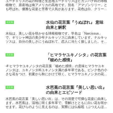
ユーチャリスの花の特徴と生息地
ユーチャリスはヒガンバナ科の球根
植物で、原産地は南アメリカの高地です。別名「アマゾンリリー」と
も呼ばれ、優雅な花姿と芳香で人気があります。花色は白、クリーム
色、淡い黄緑色などがあり、花弁は6枚で、真ん中に黄色の雄しべと
雌しべが突き出ています。花期は長く、春から秋にかけて繰り返し咲
きます。ユーチャリスは日当たりと水はけの良い場所を好む植物で
水仙の花言葉『うぬぼれ』 意味
花言葉
す。耐暑性・耐寒性があり、比較的育てやすい植物ですが、寒さには
由来と解釈
少し弱いので、冬は室内に取り込んで管理した方がよいでしょう。
水仙は、美しい花を咲かせる球根植物です。学名は「Narcissus」
で、ギリシャ神話の美少年ナルキッソスに由来しています。ナルキッ
ソスは、自分の美しさにうぬぼれて、恋人に冷たく接しました。その
結果、彼は水仙に変えられてしまいます。水仙の花言葉「うぬぼれ」
には、このようなナルキッソスの逸話に由来しています。
水仙は、ヨ
ーロッパや北アフリカ原産の多年草です。日本には江戸時代に渡来し
「ヒマラヤユキノシタ」の花言葉
花言葉
ました。水仙は、水辺や湿地帯に自生しています。花は白、黄、オレ
『秘めた感情』
ンジ色などがあり、芳香があります。水仙は、花壇や鉢植えで栽培さ
れます。
水仙の花言葉は「うぬぼれ」ですが、他にも「自己愛」「美
-# ヒマラヤユキノシタの花言葉「秘めた感情」の意味ヒマラヤユキ
しさ」「高貴」などの花言葉があります。水仙は、ナルキッソスの逸
ノシタは、ユキノシタ科ユキノシタ属の多年草である。
ピンク色の小
話から、うぬぼれの象徴とされるようになりました。しかし、水仙の
さな花をつけ、初夏から秋にかけて咲く。
ヒマラヤユキノシタの花言
花言葉には、自己愛や美しさなどのポジティブな意味もあります。水
葉は「秘めた感情」である。この花言葉は、ヒマラヤユキノシタの花
仙は、高貴な花としても知られ、ヨーロッパでは婚礼に用いられるこ
の特徴に由来する。
ヒマラヤユキノシタの花は、うつむき加減に咲
ともあります。
く。まるで、秘めた感情を隠しているように見えることから、「秘め
水芭蕉の花言葉『美しい思い出』
花言葉
た感情」という花言葉がつけられた。
ヒマラヤユキノシタは、ヨーロ
の由来とエピソード
ッパやアジアの温帯地域に分布している。
日本では、北海道から九州
まで分布しており、山地の岩場や林縁などで見ることができる。
ヒマ
水芭蕉の花言葉「美しい思い出」は、その清楚で可憐な花姿に由来し
ラヤユキノシタは、丈夫な多年草であり、育てやすい植物である。
初
ます。水芭蕉は、湿地に咲く多年草で、雪解けとともに白い花を咲か
心者でも簡単に育てることができるので、園芸初心者にもおすすめで
せます。花びらのように見えるのは、実際には仏焔苞（ぶつえんほ
ある。
う）と呼ばれる苞葉であり、中央に黄色い肉穂花序（にくすいかじ