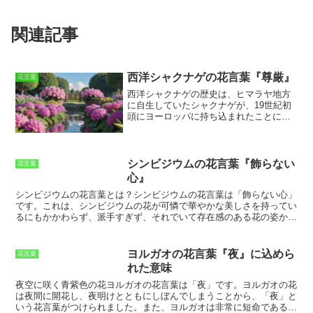
関連記事
西洋シャクナゲの花言葉『尊厳』
花言葉
西洋シャクナゲの歴史
は、ヒマラヤ地方
に自生していたシャクナゲが、19世紀初
頭にヨーロッパに持ち込まれたことに始
まります。その後、ヨーロッパで栽培さ
れ、品種改良が進みました。現在では、
世界中で多くの品種の西洋シャクナゲが
栽培されており、園芸植物として人気を
シンビジウムの花言葉『飾らない
花言葉
集めています。西洋シャクナゲは、常緑
心』
低木または常緑高木で、高さは1～5mほ
シンビジウムの花言葉とは？
シンビジウムの花言葉は「飾らない心」
どになります。葉は革質で、濃緑色をし
です。これは、シンビジウムの花が可憐で華やかな美しさを持ってい
ており、縁には鋸歯があります。花は、
るにもかかわらず、派手すぎず、それでいて存在感のある花の姿から
春から初夏にかけて咲きます。花色は、
来ていると言われています。また、シンビジウムは、寒さに強く、厳
白、ピンク、赤、紫などがあり、とても
しい環境でも花を咲かせることができることから、「忍耐」や「堅
華やかです。西洋シャクナゲは、比較的
実」という意味も持っています。シンビジウムの花言葉は、贈り物と
育てやすい植物ですが、日当たりと水は
ヨルガオの花言葉『夜』に込めら
花言葉
してシンビジウムを選ぶ際に、その花が持つ意味を伝えることができ
けの良い場所を好みます。また、寒さに
れた意味
ます。
も強いですが、霜や雪に当たると傷むこ
とがあります。西洋シャクナゲは、花言
夜空に咲く青紫色の花ヨルガオの花言葉は「夜」です。ヨルガオの花
葉も素敵です。花言葉は「
尊厳
」です。
は夜間に開花し、夜明けとともにしぼんでしまうことから、「夜」と
これは、美しい花と強い生命力に由来す
いう花言葉がつけられました。また、ヨルガオは非常に短命であるこ