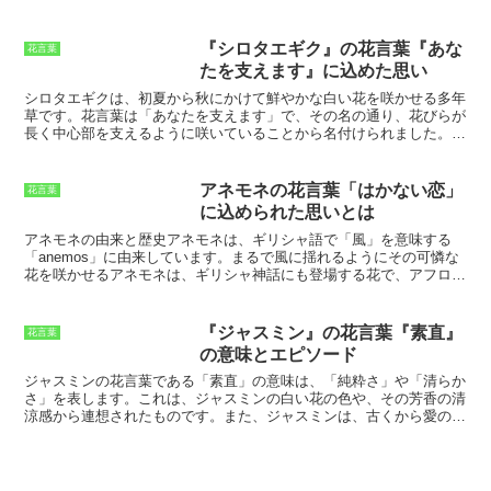
ると言われています。西洋シャクナゲ
とから、「儚さ」や「切なさ」を象徴する花とされています。
ヨルガ
は、贈り物としても人気があります。
オの花言葉は、まさにヨルガオの性質を表していると言えるでしょ
う。
ヨルガオは、その可憐な姿から古くから人々に愛されてきた花で
『シロタエギク』の花言葉『あな
花言葉
す。日本においても、平安時代にはすでにヨルガオが愛でられていた
たを支えます』に込めた思い
という記録が残っています。ヨルガオは、その美しい花姿だけでな
く、花言葉も人々に愛される理由のひとつとなっているでしょう。
シロタエギク
は、
初夏から秋にかけて鮮やかな白い花を咲かせる
多年
草です。
花言葉は「あなたを支えます」
で、その名の通り、
花びらが
長く中心部を支えるように咲いている
ことから名付けられました。
シ
ロタエギクは、ヨーロッパ原産ですが、現在は世界各地に広く分布し
ています
。日本には、江戸時代に渡来し、観賞用として親しまれてき
ました。
シロタエギクの花言葉は、その花姿から「あなたを支えま
アネモネの花言葉「はかない恋」
花言葉
す」と伝わっています
。この花言葉は、
大切な人を想う気持ちや、愛
に込められた思いとは
する人への変わらぬ心
を表しています。シロタエギクは、
花束にした
り、鉢植えにして飾ったりして楽しむことができます
。また、
ドライ
アネモネの由来と歴史
アネモネは、ギリシャ語で「風」を意味する
フラワーにしても美しい
ので、長く楽しむことができます。
「anemos」に由来しています。まるで風に揺れるようにその可憐な
花を咲かせるアネモネは、ギリシャ神話にも登場する花で、アフロデ
ィーテの涙から生まれたと言われています。また、アネモネの花言葉
「はかない恋」も、そのギリシャ神話に由来しています。アネモネが
日本に渡来したのは江戸時代初期で、当初は「風車草」と呼ばれてい
『ジャスミン』の花言葉『素直』
花言葉
ました。その後、アネモネという名称が定着し、現在では春を告げる
の意味とエピソード
花として親しまれています。アネモネは、その可憐な花姿から、古く
から愛されてきた花です。ギリシャ神話では、アフロディーテの涙か
ジャスミンの花言葉である「素直」の意味は、「純粋さ」や「清らか
ら生まれたとされ、花言葉は「はかない恋」です。日本では、江戸時
さ」を表します。
これは、ジャスミンの白い花の色や、その芳香の清
代初期に渡来し、「風車草」と呼ばれていました。その後、アネモネ
涼感から連想されたものです。また、ジャスミンは、古くから愛の象
という名称が定着し、現在では春を告げる花として親しまれていま
徴とされてきた花でもあり、そのことから、「素直に愛を伝える」と
す。
いう意味も込められています。
ジャスミンが「素直」という花言葉を
持ったエピソードとしては、次のようなものがあります。
ある日、一
人の若い女性が、ジャスミンの花束を恋する男性に贈りました。男性