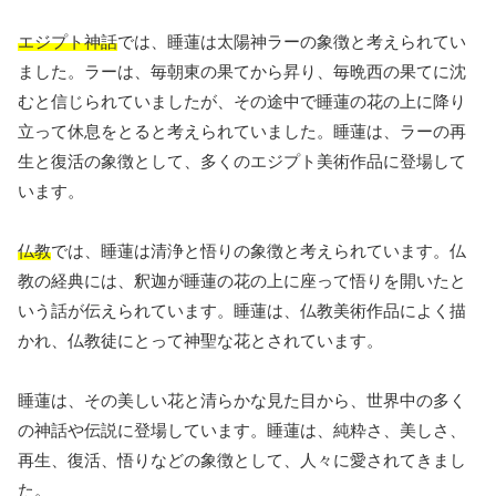
エジプト神話
では、睡蓮は太陽神ラーの象徴と考えられてい
ました。ラーは、毎朝東の果てから昇り、毎晩西の果てに沈
むと信じられていましたが、その途中で睡蓮の花の上に降り
立って休息をとると考えられていました。睡蓮は、ラーの再
生と復活の象徴として、多くのエジプト美術作品に登場して
います。
仏教
では、睡蓮は清浄と悟りの象徴と考えられています。仏
教の経典には、釈迦が睡蓮の花の上に座って悟りを開いたと
いう話が伝えられています。睡蓮は、仏教美術作品によく描
かれ、仏教徒にとって神聖な花とされています。
睡蓮は、その美しい花と清らかな見た目から、世界中の多く
の神話や伝説に登場しています。睡蓮は、純粋さ、美しさ、
再生、復活、悟りなどの象徴として、人々に愛されてきまし
た。