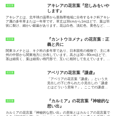
は緑色です。トウヒの実である球果は、秋に熟し、種子が飛び散りま
贈られることが多いです。
す。トウヒは、厳しい環境でも育つことができる丈夫な木です。その
アキレアの花言葉『悲しみをいや
花言葉
ため、
「不運の中での希望」
という花言葉が付けられました。また、
します』
トウヒは、ヨーロッパではクリスマスツリーとして用いられることが
多く、
「繁栄」
や
「幸福」
の象徴ともされています。トウヒの花言葉
アキレアとは、
北半球の温帯から亜熱帯地域に分布するキク科アキレ
は、人生の困難に直面したとき、希望を持ち続けることを教えてくれ
ア属の多年草または一年草
です。草丈は30cmから1mほどで、葉は羽
ます。
不運が続いても、決して諦めず、希望を持ち続けることで、い
状に裂け、細かい鋸歯があります。花は白色、淡紅色、黄色など、さ
つかきっと道は開けるでしょう。また、トウヒは、繁栄と幸福の象徴
まざまな色があります。花期は夏季で、茎の先に頭状花序を咲かせま
でもあります。トウヒの花言葉に、幸せへの願いを託してみてはいか
す。アキレアは、ギリシャ神話の「アキレス」にちなんで名付けられ
がでしょうか。
ました。アキレスは、トロイア戦争で活躍した英雄であり、アキレア
『カントウヨメナ』の花言葉：正
花言葉
は彼の傷を癒したと伝えられています。アキレアは、
古くから薬草と
義と共に
して利用されてきました
。アキレアには、止血作用、抗菌作用、消炎
作用などがあり、傷口の治療や炎症の緩和などに用いられてきまし
関東ヨメナとは、
キク科の多年草であり、日本固有の植物で、主に本
た。また、アキレアは、健胃作用、利尿作用、発汗作用などもあり、
州の中部から関東地方に分布しています。
高さは30～80cmほどで、
消化器系のトラブルやむくみ、風邪などの治療にも用いられてきまし
茎は細長く、葉は細長い楕円形で、互いに相対して生えています。
5
た。アキレアは、食用としても利用されており、若葉はサラダに加え
～7月頃に、茎の先に小さな白い花をたくさん咲かせます。花言葉は
たり、炒め物にしたりして食べることができます。また、アキレアの
「正義と共に」で、花が咲く姿が正義を象徴する旗のように見えるこ
花は、ハーブティーとして飲用することができます。アキレアのハー
とから名付けられたとされています。
また、関東ヨメナは、民間薬と
アベリアの花言葉『謙虚』
花言葉
ブティーは、リラックス効果や安眠効果があるとされています。
して用いられることもあります。
「アベリアの花言葉『謙虚』」という大
見出しの下に作られた小見出しの「謙虚
とはどういう意味？」。ここでの謙虚と
は、
控えめで、自分を誇らないこと。
謙
虚な人は、自分の才能や実績をひけらか
したりせず、常に謙虚に振る舞います。
『カルミア』の花言葉『神秘的な
花言葉
謙虚さは、美徳とされ、他者から尊敬さ
想い出』
れるものです。アベリアは、花言葉が謙
虚なことから、謙虚な人の象徴とされて
カルミアの花言葉『神秘的な想い出』の意味とは
カルミアの花言葉で