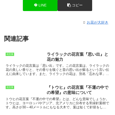
LINE
コピー
お花が大好き
関連記事
ライラックの花言葉『思い出』と
花言葉
花の魅力
ライラックの花言葉は「思い出」です。この花言葉は、ライラックの
花の美しい香りと、その香りを嗅ぐと昔の思い出が蘇るという言い伝
えに由来しています。また、ライラックの花は、別名「忘れな草」と
も呼ばれ、この別名も「思い出」という花言葉を意味しています。ラ
イラックの花は、ヨーロッパ原産の落葉低木で、初夏に紫色の花を咲
かせます。ライラックの花は、その美しい見た目と香りの良さから、
『トウヒ』の花言葉『不運の中で
花言葉
庭木として人気があります。また、ライラックの花は、切り花として
の希望』の意味について
も人気があり、フラワーアレンジメントに使用されることが多いで
す。
ライラックの花言葉は、「思い出」以外にも、「純潔」「清らか
トウヒの花言葉『不運の中での希望』
とは、どんな意味でしょうか。
な愛」「友情」などの意味があります。これらの花言葉は、ライラッ
トウヒは、ヨーロッパやアジア、北アメリカに分布する常緑針葉樹で
クの花の可憐な見た目と、その香りの良さから連想されたものです。
す。高さが30～40メートルにもなる大木で、葉は短くて針状をして
ライラックの花は、贈り物として贈られることもあり、その花言葉に
います。トウヒの花は、4～5月に咲きます。雄花は赤褐色で、雌花
ちなんで、大切な人との思い出を忘れないようにという願いを込めて