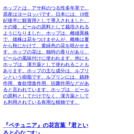
ホップとは
、アサ科のつる性多年草で、
原産はヨーロッパです。日本には、19世
紀後半に観賞用として導入されました。
その後、ビールの原料として栽培される
ようになりました。ホップは、雌雄異株
で、雄株は花をつけませんが、雌株は夏
から秋にかけて、黄緑色の花を咲かせま
す。ホップの花は、独特の香りがあり、
ビールの風味付けに使われます。他にも
ホップは、漢方薬として使われることも
あります。ホップの主な成分は、ルプリ
ンという樹脂です。ルプリンには、鎮静
作用、食欲増進作用、抗菌作用などがあ
ると言われています。ホップは、ビール
の原料としてだけでなく、漢方薬として
も利用されている有用な植物です。
『ペチュニア』の花言葉『君とい
ると心なごむ』