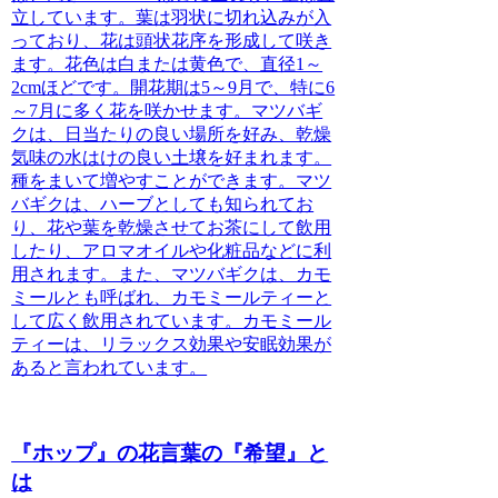
立しています。葉は羽状に切れ込みが入
っており、花は頭状花序を形成して咲き
ます。花色は白または黄色で、直径1～
2cmほどです。開花期は5～9月で、特に6
～7月に多く花を咲かせます。マツバギ
クは、日当たりの良い場所を好み、乾燥
気味の水はけの良い土壌を好まれます。
種をまいて増やすことができます。マツ
バギクは、ハーブとしても知られてお
り、花や葉を乾燥させてお茶にして飲用
したり、アロマオイルや化粧品などに利
用されます。また、マツバギクは、カモ
ミールとも呼ばれ、カモミールティーと
して広く飲用されています。カモミール
ティーは、リラックス効果や安眠効果が
あると言われています。
『ホップ』の花言葉の『希望』と
は