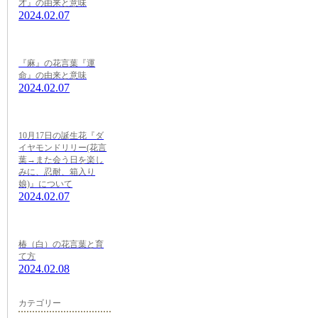
才』の由来と意味
2024.02.07
『麻』の花言葉『運
命』の由来と意味
2024.02.07
10月17日の誕生花『ダ
イヤモンドリリー(花言
葉→また会う日を楽し
みに、忍耐、箱入り
娘)』について
2024.02.07
椿（白）の花言葉と育
て方
2024.02.08
カテゴリー