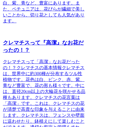
白、紫、青など、豊富にあります。ま
た、ペチュニアは、花びらが繊細で美し
いことから、切り花としても人気があり
ます。
クレマチスって『高潔』なお花だ
ったの！？
クレマチスって「高潔」なお花だった
の！？
クレマチスの基本情報
クレマチス
は、世界中に約300種が分布するツル性
植物です。花色は白、ピンク、赤、紫、
青など豊富で、花の形も様々です。中に
は、直径20cm以上の大輪花を咲かせる品
種もあります。クレマチスの花言葉は
「高潔」です。これは、クレマチスの花
が清楚で高貴な印象を与えることに由来
します。
クレマチスは、フェンスや壁面
に這わせたり、鉢植えにして楽しむこと