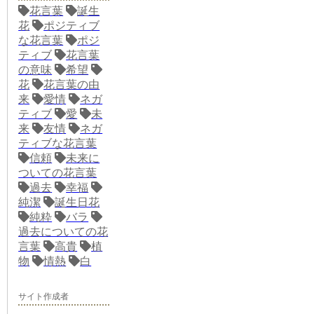
花言葉
誕生
花
ポジティブ
な花言葉
ポジ
ティブ
花言葉
の意味
希望
花
花言葉の由
来
愛情
ネガ
ティブ
愛
未
来
友情
ネガ
ティブな花言葉
信頼
未来に
ついての花言葉
過去
幸福
純潔
誕生日花
純粋
バラ
過去についての花
言葉
高貴
植
物
情熱
白
サイト作成者