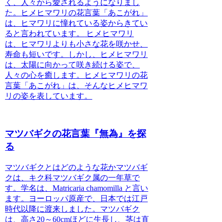
く、人々から愛されるようになりまし
た。
ヒメヒマワリの花言葉「あこがれ」
は、ヒマワリに憧れている姿からきてい
ると言われています。
ヒメヒマワリ
は、ヒマワリよりも小さな花を咲かせ、
寿命も短いです。しかし、ヒメヒマワリ
は、太陽に向かって咲き続ける姿で、
人々の心を癒します。ヒメヒマワリの花
言葉「あこがれ」は、そんなヒメヒマワ
リの姿を表しています。
マツバギクの花言葉『無為』を探
る
マツバギクとはどのような花か
マツバギ
クは、キク科マツバギク属の一年草で
す。学名は、Matricaria chamomilla と言い
ます。ヨーロッパ原産で、日本では江戸
時代以降に渡来しました。マツバギク
は、高さ20～60cmほどに生長し、茎は直