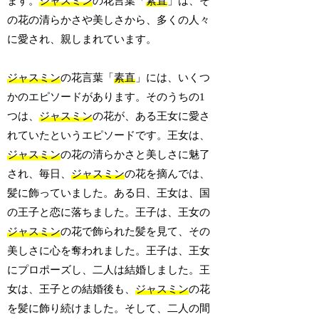
ます。
ジャスミン
の花言葉「
素直
」は、そ
の花の清らかさや美しさから、多くの人々
に愛され、親しまれています。
ジャスミン
の花言葉「
素直
」には、いくつ
かのエピソードがあります。そのうちの1
つは、
ジャスミン
の花が、ある王女に愛さ
れていたというエピソードです。王女は、
ジャスミン
の花の清らかさと美しさに魅了
され、毎日、
ジャスミン
の花を摘んでは、
髪に飾っていました。ある日、王女は、国
の王子と恋に落ちました。王子は、王女の
ジャスミン
の花で飾られた髪を見て、その
美しさに心を奪われました。王子は、王女
にプロポーズし、二人は結婚しました。王
女は、王子との結婚後も、
ジャスミン
の花
を髪に飾り続けました。そして、二人の間