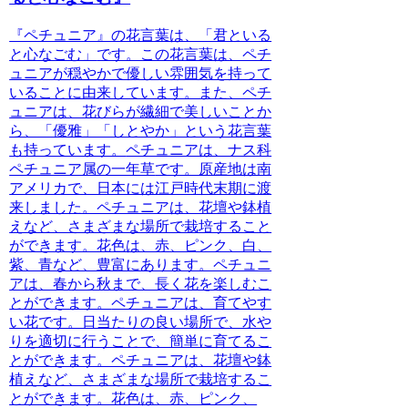
『ペチュニア』の花言葉は、「君といる
と心なごむ」
です。この花言葉は、ペチ
ュニアが穏やかで優しい雰囲気を持って
いることに由来しています。また、ペチ
ュニアは、花びらが繊細で美しいことか
ら、「優雅」「しとやか」という花言葉
も持っています。
ペチュニアは、ナス科
ペチュニア属の一年草
です。原産地は南
アメリカで、日本には江戸時代末期に渡
来しました。ペチュニアは、花壇や鉢植
えなど、さまざまな場所で栽培すること
ができます。花色は、赤、ピンク、白、
紫、青など、豊富にあります。ペチュニ
アは、春から秋まで、長く花を楽しむこ
とができます。
ペチュニアは、育てやす
い花
です。日当たりの良い場所で、水や
りを適切に行うことで、簡単に育てるこ
とができます。ペチュニアは、花壇や鉢
植えなど、さまざまな場所で栽培するこ
とができます。花色は、赤、ピンク、