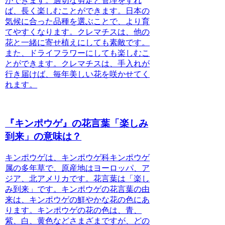
ができます。適切な剪定と管理をすれ
ば、長く楽しむことができます。日本の
気候に合った品種を選ぶことで、より育
てやすくなります。
クレマチスは、他の
花と一緒に寄せ植えにしても素敵です。
また、ドライフラワーにしても楽しむこ
とができます。クレマチスは、手入れが
行き届けば、毎年美しい花を咲かせてく
れます。
『キンポウゲ』の花言葉「楽しみ
到来」の意味は？
キンポウゲ
は、キンポウゲ科キンポウゲ
属の多年草で、原産地はヨーロッパ、ア
ジア、北アメリカです。花言葉は「楽し
み到来」です。
キンポウゲの花言葉
の由
来は、キンポウゲの鮮やかな花の色にあ
ります。キンポウゲの花の色は、青、
紫、白、黄色などさまざまですが、どの