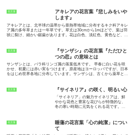
木は、樹齢1000年を超えるものもあり、
はかつて、矢じりに塗られて使用されていました。ロベリアの花言葉
その大きさは圧巻です。栗の木の成長の
は、この毒性が由来となっています。ロベリアは、南アフリカ原産の
早さとその大きさは、人々に「豪華」な
多年草です。花色は青、白、紫などがあります。ロベリアは、花が小
アキレアの花言葉『悲しみをいや
花言葉
印象を与え、栗の花言葉「豪華」の由来
さく、可憐なことから、ガーデニングに人気があります。しかし、ロ
します』
となりました。
ベリアは毒性のある植物であるため、取り扱いには注意が必要です。
小さなお子様やペットがいる家庭では、ロベリアを育てるのは避けた
アキレアとは、
北半球の温帯から亜熱帯地域に分布するキク科アキレ
方が良いでしょう。
ア属の多年草または一年草
です。草丈は30cmから1mほどで、葉は羽
状に裂け、細かい鋸歯があります。花は白色、淡紅色、黄色など、さ
まざまな色があります。花期は夏季で、茎の先に頭状花序を咲かせま
す。アキレアは、ギリシャ神話の「アキレス」にちなんで名付けられ
ました。アキレスは、トロイア戦争で活躍した英雄であり、アキレア
『サンザシ』の花言葉『ただひと
花言葉
は彼の傷を癒したと伝えられています。アキレアは、
古くから薬草と
つの恋』の意味とは
して利用されてきました
。アキレアには、止血作用、抗菌作用、消炎
作用などがあり、傷口の治療や炎症の緩和などに用いられてきまし
サンザシとは、バラ科リンゴ属の落葉低木です。
早春に白い花を咲
た。また、アキレアは、健胃作用、利尿作用、発汗作用などもあり、
かせ、初夏には赤い実をつけます。原産地はヨーロッパですが、日本
消化器系のトラブルやむくみ、風邪などの治療にも用いられてきまし
をはじめ世界各地に分布しています。サンザシは、古くから薬草とし
た。アキレアは、食用としても利用されており、若葉はサラダに加え
て利用されてきました。果実には、ビタミンCやポリフェノールが豊
たり、炒め物にしたりして食べることができます。また、アキレアの
富に含まれており、心臓病や高血圧の予防に効果があるといわれてい
花は、ハーブティーとして飲用することができます。アキレアのハー
ます。また、花には、鎮静作用や抗菌作用があるといわれています。
『サイネリア』の咲く、明るい心
花言葉
ブティーは、リラックス効果や安眠効果があるとされています。
日本には、江戸時代初期に中国から持ち込まれたといわれています。
「サイネリア」の魅力
サイネリアは、鮮
日本各地で見られますが、特に東北地方に多く分布しています。
やかな花色と豊富な花びらが特徴的な、
冬の寒い時期に元気をくれる花です。花
の冬眠に当てはまる厳しい時期に、鮮や
かな色とりどりの花と香りで楽しめま
す。色のレパートリーが広く、鮮やかな
睡蓮の花言葉「心の純潔」につい
花言葉
赤色、ピンク色、白色、青色など、豊富
て
な色相とグラデーションがあります。花