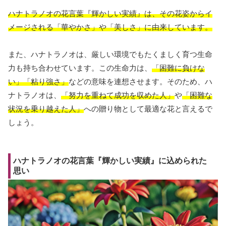
ハナトラノオの花言葉『輝かしい実績』は、その花姿からイ
メージされる「華やかさ」や「美しさ」に由来しています。
また、ハナトラノオは、厳しい環境でもたくましく育つ生命
力も持ち合わせています。この生命力は、
「困難に負けな
い」「粘り強さ」
などの意味を連想させます。そのため、ハ
ナトラノオは、
「努力を重ねて成功を収めた人」
や
「困難な
状況を乗り越えた人」
への贈り物として最適な花と言えるで
しょう。
ハナトラノオの花言葉『輝かしい実績』に込められた
思い