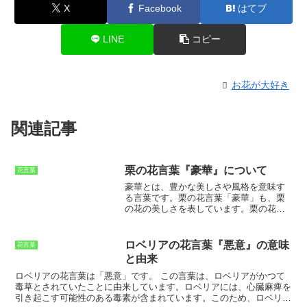
X
Facebook
はてブ
LINE
コピー
お花が大好き
関連記事
栗の花言葉『豪華』について
花言葉
豪華
とは、豊かな美しさや風格を意味す
る言葉です。栗の花言葉「豪華」も、栗
の花の美しさを表しています。栗の花
は、6月から7月頃にかけて白い花を咲か
せます。花弁は5枚で、中央には黄色い雄
しべが突き出ています。栗の花は、見た
ロベリアの花言葉『悪意』の意味
花言葉
目も香りも華やかで、人々を魅了しま
と由来
す。栗の花言葉「豪華」の由来は、栗の
木の成長の早さとその大きさから来てい
ロベリアの花言葉は「悪意」です。
この言葉は、ロベリアがかつて
ます。栗の木は、1年間に1メートル以上
毒草とされていたことに由来しています。ロベリアには、心臓麻痺を
も成長することがあります。また、栗の
引き起こす可能性のある毒素が含まれています。このため、ロベリア