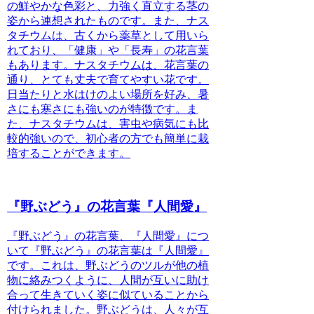
の鮮やかな色彩と、力強く直立する茎の
姿から連想されたものです。
また、ナス
タチウムは、古くから薬草として用いら
れており、「健康」や「長寿」の花言葉
もあります。ナスタチウムは、花言葉の
通り、とても丈夫で育てやすい花です。
日当たりと水はけのよい場所を好み、暑
さにも寒さにも強いのが特徴です。
ま
た、ナスタチウムは、害虫や病気にも比
較的強いので、初心者の方でも簡単に栽
培することができます。
『野ぶどう』の花言葉『人間愛』
『野ぶどう』の花言葉、『人間愛』につ
いて
『野ぶどう』の花言葉は『人間愛』
です。これは、野ぶどうのツルが他の植
物に絡みつくように、人間が互いに助け
合って生きていく姿に似ていることから
付けられました。野ぶどうは、人々が互