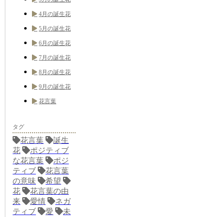
4月の誕生花
5月の誕生花
6月の誕生花
7月の誕生花
8月の誕生花
9月の誕生花
花言葉
タグ
花言葉
誕生
花
ポジティブ
な花言葉
ポジ
ティブ
花言葉
の意味
希望
花
花言葉の由
来
愛情
ネガ
ティブ
愛
未