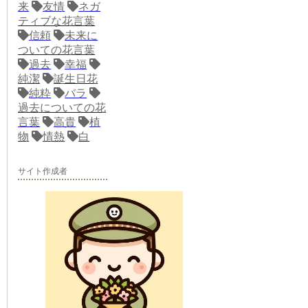
来
友情
ネガ
ティブな花言葉
信頼
未来に
ついての花言葉
過去
幸福
純潔
誕生日花
純粋
バラ
過去についての花
言葉
高貴
植
物
情熱
白
サイト作成者