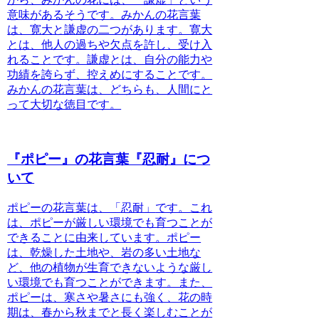
意味があるそうです。みかんの花言葉
は、寛大と謙虚の二つがあります。寛大
とは、他人の過ちや欠点を許し、受け入
れることです。謙虚とは、自分の能力や
功績を誇らず、控えめにすることです。
みかんの花言葉は、どちらも、人間にと
って大切な徳目です。
『ポピー』の花言葉『忍耐』につ
いて
ポピーの花言葉は、「忍耐」
です。これ
は、ポピーが厳しい環境でも育つことが
できることに由来しています。ポピー
は、乾燥した土地や、岩の多い土地な
ど、他の植物が生育できないような厳し
い環境でも育つことができます。また、
ポピーは、寒さや暑さにも強く、花の時
期は、春から秋までと長く楽しむことが