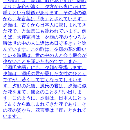
『夕顔』は、朝顔に似た花ですが、朝顔
よりも花色が濃く、夕方から夜にかけて
咲くという特徴があります。その花の姿
から、
花言葉は『夜』
とされています。
夕顔は、古くから日本人に親しまれてき
た花で、万葉集にも詠われています。例
えば、大伴家持は「夕顔の花のうつろふ
時は世の中の人に逢はぬ日ぞ多き」と詠
んでいます。この歌は、夕顔の花の咲い
ている時期は、世の中の人と会う機会が
少ないことを嘆いたものです。また、
『源氏物語』
にも、夕顔が登場します。
夕顔は、源氏の君が愛した女性のひとり
ですが、若くして亡くなってしまいま
す。夕顔の死後、源氏の君は、夕顔に似
た花を見て、彼女のことを思い出しま
す。
このように、夕顔は、日本人にとっ
て古くから親しまれてきた花であり、そ
の花の姿から、花言葉は『夜』とされて
います。