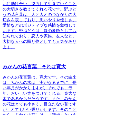
いに助け合い、協力して生きていくこと
の大切さを教えてくれる花です。野ぶど
うの花言葉は、人と人とのつながりの大
切さを表しており、思いやりや優しさ、
愛情などのポジティブな感情を象徴して
います。野ぶどうは、愛の象徴としても
知られており、恋人や家族、友人など、
大切な人への贈り物としても人気があり
ます。
みかんの花言葉、それは寛大
みかんの花言葉は、寛大です
。その由来
は、みかんの木は、実がなるまでに、長
い年月がかかりますが、それでも、毎
年、おいしい実をつけてくれる、寛大な
木であるからだそうです。また、みかん
の花はとても小さく、目立たない花です
が、とてもいい香りがします。そのこと
から、みかんの花には、「謙虚」という