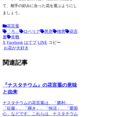
て、相手の好みに合った花を選ぶようにし
ましょう。
花言葉
「ろ」
ロベリア
悪意
憎悪
花言
葉
非難
X
Facebook
はてブ
LINE
コピー
お花が大好き
関連記事
『ナスタチウム』の花言葉の意味
と由来
ナスタチウムの花言葉は、「勝利」、
「征服」、「輝き」、「快活」、「愛国
心」などです。
これらは、ナスタチウム