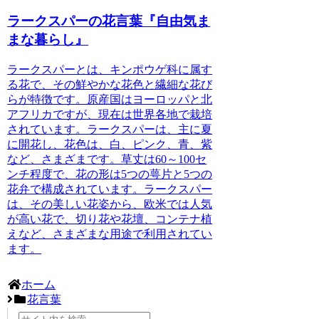
ラークスパーの花言葉『自由気ま
まな暮らし』
ラークスパーとは
、キンポウゲ科に属す
る花で、その鮮やかな花色と繊細な花び
らが特徴です。原産国はヨーロッパと北
アフリカですが、現在は世界各地で栽培
されています。ラークスパーは、主に夏
に開花し、花色は、白、ピンク、青、紫
など、さまざまです。草丈は
60～100セ
ンチ程度
で、花の形は
5つの萼片と5つの
花弁で構成されています
。ラークスパー
は、その美しい花姿から、欧米では人気
が高い花で、切り花や花壇、コンテナ植
えなど、さまざまな用途で利用されてい
ます。
ホーム
花言葉