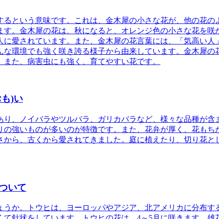
するという意味です。これは、金木犀の小さな花が、他の花の
ます。金木犀の花は、秋になると、オレンジ色の小さな花を咲
人に愛されています。
また、金木犀の花言葉には、「気高い人
んな環境でも強く咲き誇る様子から由来しています。金木犀の
。また、病害虫にも強く、育てやすい花です。
も)い
であり、ノイバラやツルバラ、ガリカバラなど、様々な品種が含
りの強いものが多いのが特徴です。また、花弁が厚く、花もち
さから、古くから愛されてきました。庭に植えたり、切り花と
ついて
ょうか。トウヒは、ヨーロッパやアジア、北アメリカに分布す
短くて針状をしています。トウヒの花は、4～5月に咲きます。雄