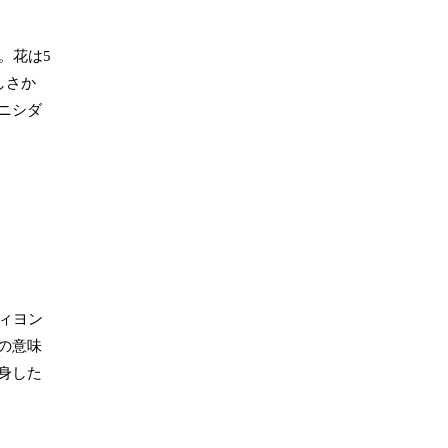
。花は5
しさか
ニシダ
ィヨン
の意味
身した