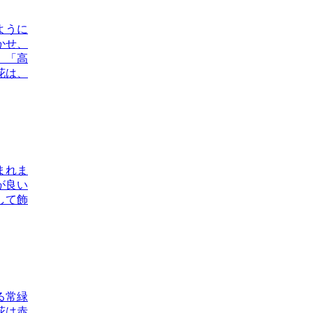
ように
かせ、
」「高
花は、
まれま
が良い
して飾
る常緑
花は赤