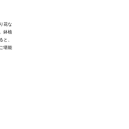
り花な
。鉢植
ると、
ご堪能