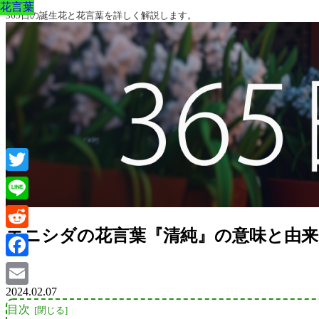
花言葉
花言葉
花言葉
花言葉
花言葉
花言葉
花言葉
365日の誕生花と花言葉を詳しく解説します。
Twitter
Line
エニシダの花言葉『清純』の意味と由来
Reddit
Facebook
2024.02.07
Email
目次