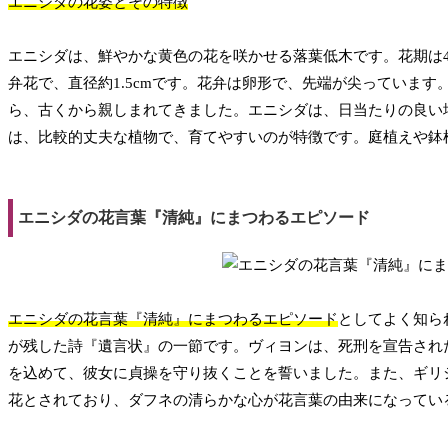
エニシダの花姿とその特徴
エニシダは、鮮やかな黄色の花を咲かせる落葉低木です。花期は
弁花で、直径約1.5cmです。花弁は卵形で、先端が尖っていま
ら、古くから親しまれてきました。エニシダは、日当たりの良い
は、比較的丈夫な植物で、育てやすいのが特徴です。庭植えや鉢
エニシダの花言葉『清純』にまつわるエピソード
エニシダの花言葉『清純』にまつわるエピソード
としてよく知ら
が残した詩『遺言状』の一節です。ヴィヨンは、死刑を宣告され
を込めて、彼女に貞操を守り抜くことを誓いました。また、ギリ
花とされており、ダフネの清らかな心が花言葉の由来になってい