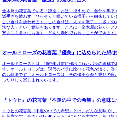
金木犀の花言葉である「謙遜」とは、控えめで、自分を卑下
派手さを競わず、ひっそりと咲いている様子から由来してい
甘い香りを漂わせます。この香りは、人々を魅了し、多くの
潔な人」という意味もあります。これは、金木犀の花が、ど
寒さにも暑さにも強く、どんな場所でも育つことができます
オールドローズの花言葉『優美』に込められた想(お
オールドローズとは
、1867年以前に作出されたバラの総称
す。オールドローズは、現代のバラに比べて花色が淡く、香
のも特徴です。オールドローズは、その優美な姿と香りの良
ったりして楽しまれています。
『トウヒ』の花言葉『不運の中での希望』の意味に
トウヒの花言葉『不運の中での希望』
とは、どんな意味でし
針葉樹です。高さが30～40メートルにもなる大木で、葉は