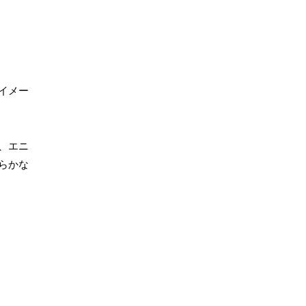
イメー
、エニ
らかな