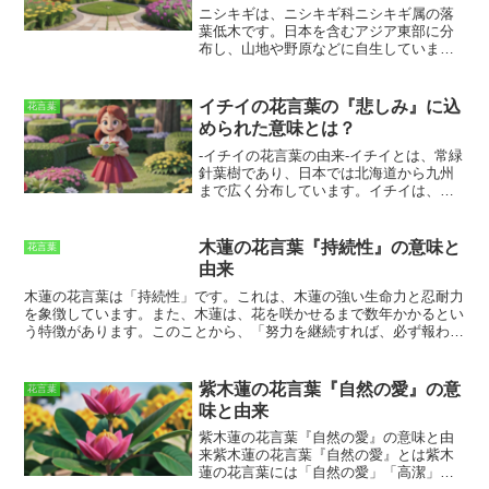
ニシキギは、ニシキギ科ニシキギ属の落
葉低木です。
日本を含むアジア東部に分
布し、山地や野原などに自生していま
す。
樹高は2～3mほどで、葉は互生し、
縁には鋸歯があります。花は淡緑色で、5
～6月に咲きます。果実は10月頃に熟し、
イチイの花言葉の『悲しみ』に込
花言葉
赤く色づきます。ニシキギは、古くから
められた意味とは？
観賞用として親しまれている花木です。
特に、秋に紅葉する葉が美しく、多くの
-イチイの花言葉の由来-
イチイとは、常緑
園芸品種が作出されています。
また、ニ
針葉樹であり、日本では北海道から九州
シキギの果実は、薬用としても利用され
まで広く分布しています。イチイは、幹
ており、咳や痰を抑える効果があると言
が太く、樹高は10mから20mになりま
われています。ニシキギの花言葉は、
す。葉は針葉で、長さ1cmから2cmで
「危険な遊び」です。
これは、ニシキギ
す。イチイの実は、球形で、直径5mmか
木蓮の花言葉『持続性』の意味と
花言葉
の果実が有毒であることに由来していま
ら6mmです。イチイは、花言葉が「悲し
由来
す。
ニシキギの果実には、サポニンとい
み」です。これは、イチイの実は毒性が
う成分が含まれており、この成分は胃腸
あり、食べると死に至る場合があるため
木蓮の花言葉は「持続性」
です。これは、木蓮の強い生命力と忍耐力
を刺激して嘔吐や下痢を引き起こすこと
です。そのため、古くからイチイは、葬
を象徴しています。また、木蓮は、花を咲かせるまで数年かかるとい
があります。また、ニシキギの果実を大
儀の際に使われてきました。また、イチ
う特徴があります。このことから、「努力を継続すれば、必ず報われ
量に摂取すると、呼吸困難や痙攣などの
イは、日本神話にも登場します。日本神
る」という意味も込められています。
「木蓮」という名前の由来
は、
症状が現れることもあります。
話では、イチイは、神々が集まる場所と
いくつかの説があります。最も有力な説は、木蓮の花が、中国原産の
されています。そのため、イチイは、神
蓮の花に似ていることから名付けられたというものです。また、木蓮
紫木蓮の花言葉『自然の愛』の意
花言葉
聖な木として崇められてきました。イチ
の木肌が、蓮の花の根茎に似ていることから名付けられたという説も
味と由来
イは、日本では、古くから親しまれてき
あります。さらに、木蓮の花が、蓮の花のように美しいことから名付
た木です。現在でも、庭木や公園木とし
けられたという説もあります。
紫木蓮の花言葉『自然の愛』の意味と由
て利用されています。
来紫木蓮の花言葉『自然の愛』とは紫木
蓮の花言葉には「自然の愛」「高潔」