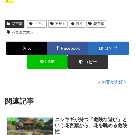
す。
花言葉
「ア」
アザミ
独立
花言葉
花言葉の意味
X
Facebook
はてブ
LINE
コピー
お花が大好き
関連記事
ニシキギが持つ『危険な遊び』と
花言葉
いう花言葉から、花を眺める危険
性