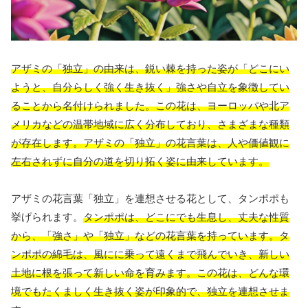
アザミの「独立」の由来は、鋭い棘を持った姿が「どこにい
ようと、自分らしく強く生き抜く」強さや自立を象徴してい
ることから名付けられました。この花は、ヨーロッパや北ア
メリカなどの温帯地域に広く分布しており、さまざまな種類
が存在します。アザミの「独立」の花言葉は、人や価値観に
左右されずに自分の道を切り拓く姿に由来しています。
アザミの花言葉「独立」を連想させる花として、タンポポも
挙げられます。
タンポポは、どこにでも生息し、丈夫な性質
から、「強さ」や「独立」などの花言葉を持っています。タ
ンポポの綿毛は、風にに乗って遠くまで飛んでいき、新しい
土地に根を張って新しい命を育みます。この花は、どんな環
境でもたくましく生き抜く姿が印象的で、独立を連想させま