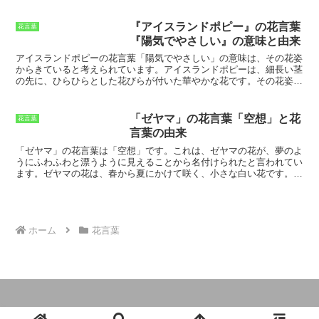
「気品」などがあります。これらの花言
葉は、紫木蓮の美しい花姿と、自然界の
中でたくましく生きる姿に由来します。
『アイスランドポピー』の花言葉
花言葉
『自然の愛』の花言葉は、紫木蓮の自然
『陽気でやさしい』の意味と由来
界の中での生命力と美しさからきていま
す。
紫木蓮は、寒さに強く、早春にいち
アイスランドポピーの花言葉「陽気でやさしい」の意味
は、その花姿
早く花を咲かせることから、生命力の強
からきていると考えられています。アイスランドポピーは、細長い茎
さの象徴とされています。また、その美
の先に、ひらひらとした花びらが付いた華やかな花です。その花姿
しい花姿から、品格の高さを表す「高
は、陽気でおおらかな雰囲気を漂わせています。また、アイスランド
潔」や「気品」の花言葉もつけられてい
ポピーの花びらは柔らかく、触り心地が優しいため、「やさしい」と
ます。
いう花言葉も付けられています。アイスランドポピーは、ヨーロッパ
「ゼヤマ」の花言葉「空想」と花
花言葉
原産の多年草です。日本では、北海道や長野県などの寒冷地で栽培さ
言葉の由来
れています。アイスランドポピーは、寒さに強く、育てやすい花で
す。また、花期が長く、5月から10月まで花を咲かせます。アイスラ
「
ゼヤマ
」の花言葉は「
空想
」です。これは、
ゼヤマ
の花が、夢のよ
ンドポピーは、その華やかさと育てやすさから、ガーデニングに人気
うにふわふわと漂うように見えることから名付けられたと言われてい
の高い花です。
ます。
ゼヤマ
の花は、春から夏にかけて咲く、小さな白い花です。花
びらは5枚で、中央に黄色の雄しべがあります。花は房状に咲いて、
とても華やかです。
ゼヤマ
は、日本原産の多年草で、山野に自生して
います。別名は「
雲母草
」で、これは、花が雲母のようにキラキラと
光ることに由来しています。また、「
星屑草
」とも呼ばれ、これは、
花が夜空の星のように輝くことに由来しています。
ゼヤマ
の花言葉は
ホーム
花言葉
「
空想
」ですが、他にも「
夢
」「
希望
」「
憧れ
」などの花言葉があり
ます。これは、
ゼヤマ
の花が、人々に夢や希望を抱かせ、憧れさせる
花であることを表しています。