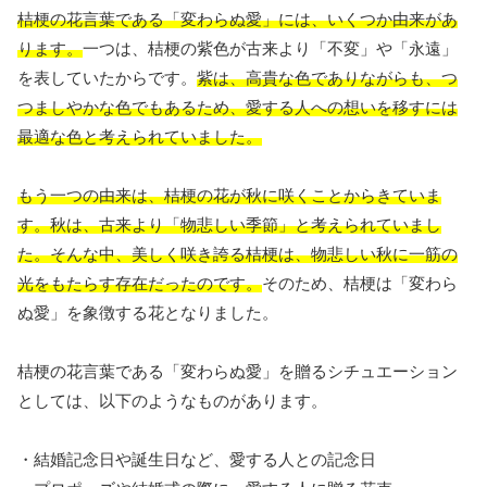
桔梗の花言葉である「変わらぬ愛」には、いくつか由来があ
ります。
一つは、桔梗の紫色が古来より「不変」や「永遠」
を表していたからです。
紫は、高貴な色でありながらも、つ
つましやかな色でもあるため、愛する人への想いを移すには
最適な色と考えられていました。
もう一つの由来は、桔梗の花が秋に咲くことからきていま
す。秋は、古来より「物悲しい季節」と考えられていまし
た。そんな中、美しく咲き誇る桔梗は、物悲しい秋に一筋の
光をもたらす存在だったのです。
そのため、桔梗は「変わら
ぬ愛」を象徴する花となりました。
桔梗の花言葉である「変わらぬ愛」を贈るシチュエーション
としては、以下のようなものがあります。
・結婚記念日や誕生日など、愛する人との記念日