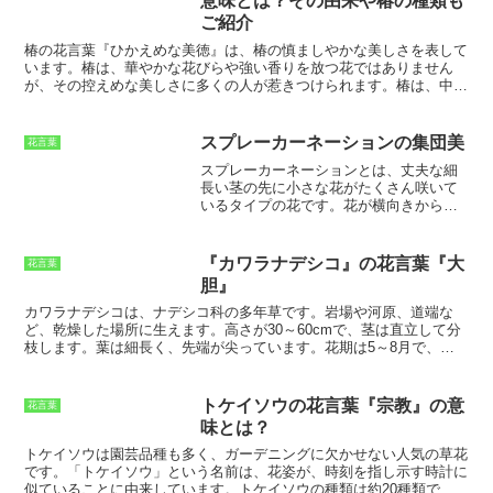
意味とは？その由来や椿の種類も
は古くから日本人に愛されてきた花であり、その花言葉『忠実』も、
ご紹介
梅の持つさまざまな魅力を反映したものとなっています。
椿の花言葉『ひかえめな美徳』は、椿の慎ましやかな美しさを表して
います。椿は、華やかな花びらや強い香りを放つ花ではありません
が、その控えめな美しさに多くの人が惹きつけられます。
椿は、中国
原産の常緑樹で、日本には古代に渡来しました。日本では、椿は古く
から親しまれており、万葉集にも椿の歌がたくさん詠まれています。
椿は、その花の形から「花王」とも呼ばれ、縁起のよい花とされてい
スプレーカーネーションの集団美
花言葉
ます。椿の花言葉『ひかえめな美徳』の意味は、
その花姿からきてい
スプレーカーネーションとは、丈夫な細
ます。椿は、華やかな花びらや強い香りを放つ花ではありませんが、
長い茎の先に小さな花がたくさん咲いて
その慎ましやかな美しさに多くの人が惹きつけられます。
椿は、寒い
いるタイプの花です。
花が横向きから広
冬に咲く花なので、その花言葉には「忍耐」の意味も込められていま
がるように咲くことが特徴です。
スプレ
す。さらに、「清廉潔白」「気高さ」「謙虚さ」などの意味も持って
ーカーネーションは、ヨーロッパやアメ
います。椿の種類は、非常に多く、世界中で約2,000種類以上が確認
リカではポピュラーな花で、日本では近
されています。日本では、約300種類の椿が自生しており、そのうち
『カワラナデシコ』の花言葉『大
花言葉
年その人気が高まっています。
スプレー
約100種類が園芸品種として栽培されています。椿は、花の色や形、
胆』
カーネーションは、母の日や記念日に贈
開花時期などによって分類することができます。
られることが多い花です。
花言葉は「上
カワラナデシコは、ナデシコ科の多年草です。
岩場や河原、道端な
品」「愛らしさ」「清純」です。スプレ
ど、乾燥した場所に生えます。
高さが30～60cmで、茎は直立して分
ーカーネーションは、花束やアレンジメ
枝します。葉は細長く、先端が尖っています。
花期は5～8月で、茎
ントに欠かせない花で、その美しい色合
の先に紅紫色の花を咲かせます。花は5弁花で、花びらは切れ込んで
いと華やかなボリューム感で、空間を明
います。
カワラナデシコは、名の通り川原に生えていますが、岩場や
るく彩ってくれます。
道端などの乾燥した場所にも生えています。また、カワラナデシコ
トケイソウの花言葉『宗教』の意
花言葉
は、花言葉が「大胆」です。これは、カワラナデシコが、岩場や河原
味とは？
などの厳しい環境でも力強く生き抜く姿からきています。
トケイソウ
は園芸品種も多く、ガーデニングに欠かせない人気の草花
です。「トケイソウ」という名前は、花姿が、時刻を指し示す時計に
似ていることに由来しています。トケイソウの種類は約20種類で、