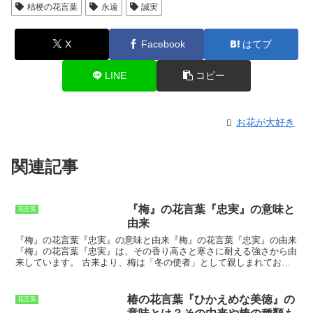
桔梗の花言葉
永遠
誠実
X
Facebook
はてブ
LINE
コピー
お花が大好き
関連記事
『梅』の花言葉『忠実』の意味と
花言葉
由来
『梅』の花言葉『忠実』の意味と由来『梅』の花言葉『忠実』の由来
『梅』の花言葉『忠実』は、その香り高さと寒さに耐える強さから由
来しています。
古来より、梅は
「冬の使者」
として親しまれてお
り、その花は
「高貴な人」
や
「武将」
に好まれました。梅は、厳しい
冬でもいち早く花を咲かせることから、
「忍耐」
や
「不屈の精神」
の
象徴とされています。また、その清々しい香りは
「邪気を祓う」
と信
椿の花言葉『ひかえめな美徳』の
花言葉
じられ、厄除けや縁起物として重宝されてきました。このように、梅