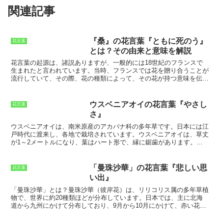
関連記事
『桑』の花言葉『ともに死のう』
花言葉
とは？その由来と意味を解説
花言葉の起源は、諸説ありますが、一般的には18世紀のフランスで
生まれたと言われています。
当時、フランスでは花を贈り合うことが
流行していて、その際、花の種類によって、その花が持つ意味を伝え
るのが一般的だったのです。そして、これをきっかけに、花言葉がヨ
ーロッパ中に広がっていき、やがて世界中へと普及していきました。
また、古代ギリシャやローマでは、花を贈り合うことで、その花が持
ウスベニアオイの花言葉『やさし
花言葉
つ意味を伝える習慣がありました。
この習慣は、古代エジプトや中国
さ』
にも広がり、やがて花言葉が世界中に普及していきました。
日本に花
言葉が伝わったのは、19世紀半ばの頃です。
明治維新後、日本は西
ウスベニアオイ
は、南米原産のアカバナ科の多年草です。日本には江
洋文化を積極的に取り入れるようになり、その中に花言葉も含まれて
戸時代に渡来し、各地で栽培されています。ウスベニアオイは、草丈
いました。花言葉は、日本の女性たちにすぐに受け入れられ、たちま
が1～2メートルになり、葉はハート形で、縁に鋸歯があります。花
ち広がっていきました。
現在、花言葉は世界中で使用されており、そ
は直径4～5センチで、淡いピンク色をしています。花期は6～9月
の数は数千種類にもなります。
花言葉は、花をより一層魅力的にする
で、花を咲かせた後は種を付けて枯れます。ウスベニアオイは、比較
ものであり、花を贈る際には、その花言葉を知っておくと良いでしょ
的容易に栽培することができます。日当たりの良い場所と、水はけの
「曼珠沙華」の花言葉『悲しい思
花言葉
う。
よい土壌を好みます。肥料は、春と秋に緩効性化成肥料を施します。
い出』
冬は寒さに弱いので、霜が降りる前に室内に取り入れてください。ウ
スベニアオイは、花言葉が「
やさしさ
」です。これは、花の色が淡い
「曼珠沙華」とは？
曼珠沙華（彼岸花）は、
リリコリス属の多年草植
ピンク色で、花びらが柔らかく見えることに由来しています。ウスベ
物
で、世界に約20種類ほどが分布しています。日本では、
主に北海
ニアオイは、プレゼントやフラワーアレンジメントに人気がありま
道から九州にかけて分布
しており、9月から10月にかけて、赤い花を
す。
咲かせます。曼珠沙華は、日本各地に自生していますが、
特に彼岸の