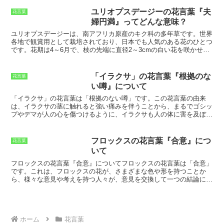
頃に咲くことから、別名「彼岸花」とも呼ばれています。
曼珠沙華
は、
花言葉が「悲しい思い出」
であることから、別名「幽霊花」とも
ユリオプスデージーの花言葉『夫
花言葉
呼ばれています。これは、
曼珠沙華の花が、まるで幽霊のように見え
婦円満』ってどんな意味？
ることから由来
しています。また、曼珠沙華は、
毒性のある植物
であ
り、
食べると中毒症状を起こす可能性があります。
曼珠沙華は、
古く
ユリオプスデージーは、南アフリカ原産のキク科の多年草
です。世界
から日本人に親しまれてきた花
であり、
文学作品や絵画などにもよく
各地で観賞用として栽培されており、日本でも人気のある花のひとつ
登場します。
また、
曼珠沙華は、仏教では冥界の花とされており、お
です。花期は4～6月で、枝の先端に直径2～3cmの白い花を咲かせま
供え物として使われることもあります。
す。花言葉は「夫婦円満」で、夫婦仲の良さを象徴する花とされてい
ます。ユリオプスデージーは、寒さに強く、育てやすい花で、初心者
にもおすすめです。日当たりと水はけの良い場所で育てることで、毎
「イラクサ」の花言葉『根拠のな
花言葉
年美しい花を咲かせます。
い噂』について
「イラクサ」の花言葉は「根拠のない噂」
です。この花言葉の由来
は、イラクサの茎に触れると強い痛みを伴うことから、まるでゴシッ
プやデマが人の心を傷つけるように、イラクサも人の体に害を及ぼす
ということに由来しています。また、イラクサは繁殖力が強く、あち
こちに生えてくることから、噂話が瞬く間に広まる様子にも例えられ
ています。イラクサの花言葉は、古代ギリシャ時代から存在していま
フロックスの花言葉『合意』につ
花言葉
す。古代ギリシャでは、イラクサは「ヘカテの草」と呼ばれ、魔女や
いて
魔法使いが使う植物として知られていました。そのため、イラクサの
花言葉には、
「呪い」「復讐」「悪意」
などのネガティブな意味合い
フロックスの花言葉『合意』について
フロックスの花言葉は「合意」
も含まれています。イラクサは、ヨーロッパ、アジア、北アメリカに
です。
これは、フロックスの花が、さまざまな色や形を持つことか
広く分布しています。日本でも、北海道から沖縄まで全国に分布して
ら、様々な意見や考えを持つ人々が、意見を交換して一つの結論に達
おり、道端や空き地などでよく見られます。イラクサの茎には、鋭い
することができることを意味しています。また、フロックスの花は、
トゲがあり、触ると強い痛みを伴います。このトゲは、イラクサが身
花束やアレンジメントによく使用されます。これは、フロックスの花
を守るために備えているもので、アリや毛虫などの害虫から身を守っ
言葉の「合意」から連想して、人と人との調和や協力を願う気持ちを
ています。
表現するためです。
フロックスの花言葉は、人と人とのコミュニケー
ションや調和を大切にする気持ちを表しています。
ホーム
花言葉