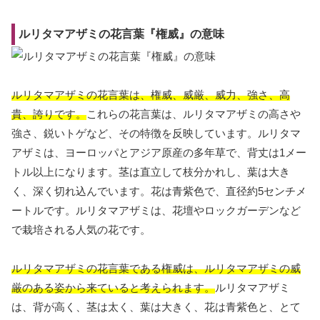
ルリタマアザミの花言葉『権威』の意味
ルリタマアザミの花言葉は、権威、威厳、威力、強さ、高
貴、誇りです。
これらの花言葉は、ルリタマアザミの高さや
強さ、鋭いトゲなど、その特徴を反映しています。ルリタマ
アザミは、ヨーロッパとアジア原産の多年草で、背丈は1メー
トル以上になります。茎は直立して枝分かれし、葉は大き
く、深く切れ込んでいます。花は青紫色で、直径約5センチメ
ートルです。ルリタマアザミは、花壇やロックガーデンなど
で栽培される人気の花です。
ルリタマアザミの花言葉である権威は、ルリタマアザミの威
厳のある姿から来ていると考えられます。
ルリタマアザミ
は、背が高く、茎は太く、葉は大きく、花は青紫色と、とて