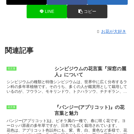
LINE
コピー
お花が大好き
関連記事
シンビジウムの花言葉『深窓の麗
花言葉
人』について
シンビジウムの種類と特徴
シンビジウムは、世界中に広く分布するラ
ン科の多年草植物です。そのうち、多くの人が鑑賞用として栽培して
いるのが、フウラン、モキリンドウ、トクハラソウ、チナギラン、コ
キンラン、シマラン、タニガワランなどの原種を交配させて作られた
交配種です。交配種は、原種よりも花の色や形、大きさ、香りなどが
豊富で、花持ちもよいものが多いため、近年人気が高まっています。
『パンジー(アプリコット)』の花
花言葉
シンビジウムの花は、大きく分けて2つのタイプがあります。1つ
言葉と魅力
は、唇弁に比べて側花弁と背萼片が大きく発達した「大花系」です。
もう1つは、唇弁が大きく発達した「リップ系」です。大花系は、花
パンジー(アプリコット)
は、ビオラ属の一種で、春に咲く花です。ヨ
弁の幅が広く、華やかな印象の花が多いのが特徴です。リップ系は、
ーロッパ原産の多年草ですが、日本でも広く栽培されています。
唇弁にさまざまな模様が入っているのが特徴で、清楚で可憐な印象の
花色は、アプリコット色以外にも、紫、青、白、黄色など多様で、
花