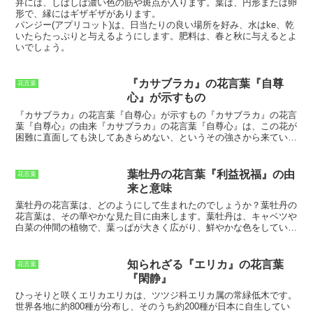
花が多いです。また、シンビジウムは、花期もさまざまです。12月
弁には、しばしば濃い色の筋や斑点が入ります
。葉は、円形または卵
から2月にかけて花を咲かせる「冬咲き」、3月から5月にかけて花を
形で、縁にはギザギザがあります。
咲かせる「春咲き」、6月から8月にかけて花を咲かせる「夏咲
パンジー(アプリコット)
は、日当たりの良い場所を好み、
水はke、乾
き」、9月から11月にかけて花を咲かせる「秋咲き」の4種類があり
いたらたっぷりと与えるようにします
。肥料は、春と秋に与えるとよ
ます。そのため、一年中シンビジウムの花を楽しむことができます。
いでしょう。
『カサブラカ』の花言葉『自尊
花言葉
心』が示すもの
『カサブラカ』の花言葉『自尊心』が示すもの
『カサブラカ』の花言
葉『自尊心』の由来
『カサブラカ』の花言葉『自尊心』は、この花が
困難に直面しても決してあきらめない、というその強さから来ていま
す。『カサブラカ』は、乾燥した気候や痩せた土壌でも、たくましく
育つ花です。また、花を咲かせるまでに時間がかかりますが、一度咲
き始めると、長く花を楽しむことができます。この花の姿に、自尊心
葉牡丹の花言葉『利益祝福』の由
花言葉
や忍耐力を連想する人が多く、それが『カサブラカ』の花言葉『自尊
来と意味
心』の由来となっています。『カサブラカ』は、日本ではあまりなじ
みのない花ですが、ヨーロッパでは古くから親しまれている花です。
葉牡丹の花言葉は、どのようにして生まれたのでしょうか？
葉牡丹の
古代ギリシャでは、この花を「神の贈り物」として崇め、ヨーロッパ
花言葉は、その華やかな見た目に由来します。葉牡丹は、キャベツや
では、この花を「幸運をもたらす花」として大切にされてきました。
白菜の仲間の植物で、葉っぱが大きく広がり、鮮やかな色をしていま
現在でも、ヨーロッパでは、この花を庭先に植えたり、切り花として
す。この葉っぱが、お金がどんどん増えていく様子を連想させたこと
飾ったりする人が多くいます。
から、「利益祝福」という花言葉が付けられたのです。
また、葉牡丹
は、冬でも枯れることなく、緑の葉っぱを保ち続けます。このことか
知られざる『エリカ』の花言葉
花言葉
ら、葉牡丹は、生命力と強さを象徴する花とされ、縁起の良い花とさ
『閑静』
れています。葉牡丹は、その花言葉と縁起の良さから、お正月の飾り
花として人気があります。お正月に葉牡丹を飾ることで、一年間の利
ひっそりと咲くエリカ
エリカは、ツツジ科エリカ属の常緑低木です。
益と幸せを願う気持ちを込められます。
世界各地に約800種が分布し、そのうち約200種が日本に自生してい