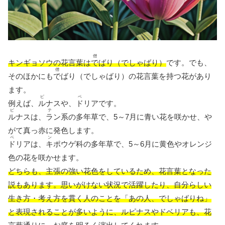
僣
キンギョソウの花言葉は
で
ばり（でしゃばり）
です。でも、
僣
そのほかにも
で
ばり（でしゃばり）の花言葉を持つ花があり
ます。
ピ
ベ
例えば、
ル
ナスや、
ド
リアです。
ピ
テ
ル
ナスは、
ラ
ン系の多年草で、5～7月に青い花を咲かせ、や
がて真っ赤に発色します。
ベ
ン
ド
リアは、
キ
ポウゲ科の多年草で、5～6月に黄色やオレンジ
色の花を咲かせます。
どちらも、主張の強い花色をしているため、花言葉となった
説もあります。思いがけない状況で活躍したり、自分らしい
生き方・考え方を貫く人のことを「あの人、でしゃばりね」
と表現されることが多いように、ルピナスやドベリアも、花