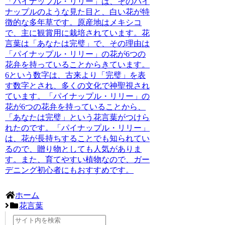
「パイナップル・リリー」は、そのパイ
ナップルのような見た目と、白い花が特
徴的な多年草です。原産地はメキシコ
で、主に観賞用に栽培されています。花
言葉は「あなたは完璧」で、その理由は
「パイナップル・リリー」の花が6つの
花弁を持っていることからきています。
6という数字は、古来より「完璧」を表
す数字とされ、多くの文化で神聖視され
ています。「パイナップル・リリー」の
花が6つの花弁を持っていることから、
「あなたは完璧」という花言葉がつけら
れたのです。「パイナップル・リリー」
は、花が長持ちすることでも知られてい
るので、贈り物としても人気がありま
す。また、育てやすい植物なので、ガー
デニング初心者にもおすすめです。
ホーム
花言葉