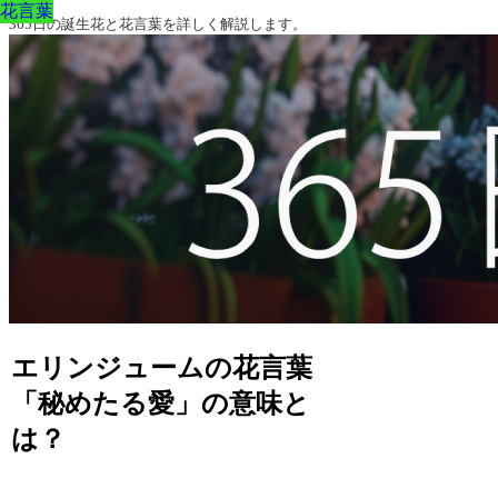
花言葉
花言葉
花言葉
花言葉
花言葉
花言葉
花言葉
365日の誕生花と花言葉を詳しく解説します。
エリンジュームの花言葉
「秘めたる愛」の意味と
は？