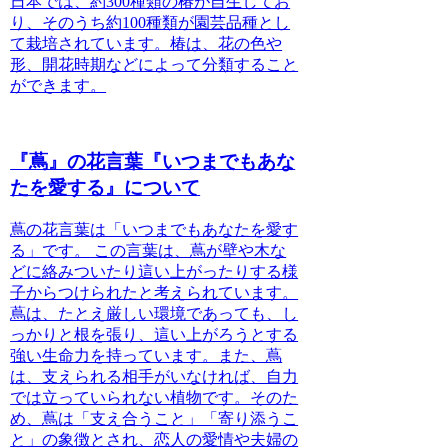
日本では、約300種類の椿が自生してお
り、そのうち約100種類が園芸品種とし
て栽培されています。椿は、花の色や
形、開花時期などによって分類すること
ができます。
『蔦』の花言葉『いつまでもあな
たを愛する』について
蔦の花言葉は「いつまでもあなたを愛す
る」です。
この言葉は、蔦が壁や木な
どに絡みついたり這い上がったりする様
子からつけられたと考えられています。
蔦は、たとえ厳しい環境であっても、し
っかりと根を張り、這い上がろうとする
強い生命力を持っています。また、蔦
は、支えられる相手がいなければ、自力
では立っていられない植物です。そのた
め、蔦は「支え合うこと」「寄り添うこ
と」の象徴とされ、恋人の愛情や夫婦の