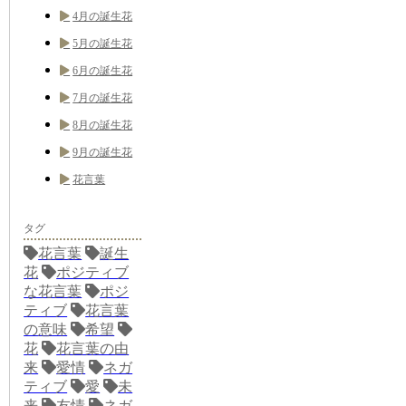
4月の誕生花
5月の誕生花
6月の誕生花
7月の誕生花
8月の誕生花
9月の誕生花
花言葉
タグ
花言葉
誕生
花
ポジティブ
な花言葉
ポジ
ティブ
花言葉
の意味
希望
花
花言葉の由
来
愛情
ネガ
ティブ
愛
未
来
友情
ネガ