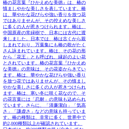
椿の花言葉『ひかえめな美徳』は、椿の
慎ましやかな美しさを表しています。椿
は、華やかな花びらや強い香りを放つ花
ではありませんが、その控えめな美しさ
に多くの人が惹きつけられます。
椿は、
中国原産の常緑樹で、日本には古代に渡
来しました。日本では、椿は古くから親
しまれており、万葉集にも椿の歌がたく
さん詠まれています。椿は、その花の形
から「花王」とも呼ばれ、縁起のよい花
とされています。椿の花言葉『ひかえめ
な美徳』の意味は、
その花姿からきてい
ます。椿は、華やかな花びらや強い香り
を放つ花ではありませんが、その慎まし
やかな美しさに多くの人が惹きつけられ
ます。
椿は、寒い冬に咲く花なので、そ
の花言葉には「忍耐」の意味も込められ
ています。さらに、「清廉潔白」「気高
さ」「謙虚さ」などの意味も持っていま
す。椿の種類は、非常に多く、世界中で
約2,000種類以上が確認されています。