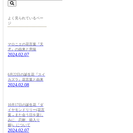
よく見られているペー
ジ
マロニエの花言葉『天
才』の由来と意味
2024.02.07
6月22日の誕生花『スイ
カズラ』花言葉と由来
2024.02.08
10月17日の誕生花『ダ
イヤモンドリリー(花言
葉→また会う日を楽し
みに、忍耐、箱入り
娘)』について
2024.02.07