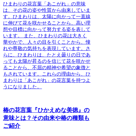
ひまわりの花言葉「あこがれ」の意味
は、その花の姿や性質から由来していま
す。
ひまわりは、太陽に向かって一直線
に伸びて花を咲かせることから、高い理
想や目標に向かって努力する姿を表して
います。
また、ひまわりの花は大きく
華やかで、人々の目を引くことから、憧
れや尊敬の気持ちを表現しています。さ
らに、ひまわりは、たとえ曇りの日であ
っても太陽が昇るのを信じて花を咲かせ
ることから、不屈の精神や希望の象徴と
もされています。これらの理由から、ひ
まわりは「あこがれ」の花言葉を持つよ
うになりました。
椿の花言葉『ひかえめな美徳』の
意味とは？その由来や椿の種類も
ご紹介