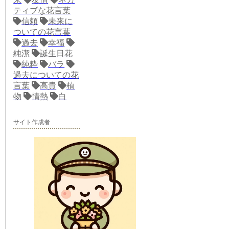
ティブな花言葉
信頼
未来に
ついての花言葉
過去
幸福
純潔
誕生日花
純粋
バラ
過去についての花
言葉
高貴
植
物
情熱
白
サイト作成者