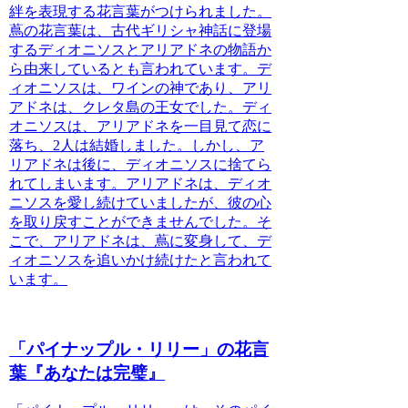
絆を表現する花言葉がつけられました。
蔦の花言葉は、
古代ギリシャ神話に登場
するディオニソスとアリアドネの物語か
ら由来している
とも言われています。デ
ィオニソスは、ワインの神であり、アリ
アドネは、クレタ島の王女でした。ディ
オニソスは、アリアドネを一目見て恋に
落ち、2人は結婚しました。しかし、ア
リアドネは後に、ディオニソスに捨てら
れてしまいます。アリアドネは、ディオ
ニソスを愛し続けていましたが、彼の心
を取り戻すことができませんでした。そ
こで、アリアドネは、蔦に変身して、デ
ィオニソスを追いかけ続けたと言われて
います。
「パイナップル・リリー」の花言
葉『あなたは完璧』