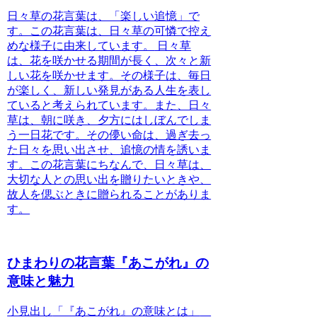
日々草の花言葉は、「楽しい追憶」で
す。この花言葉は、日々草の可憐で控え
めな様子に由来しています。
日々草
は、花を咲かせる期間が長く、次々と新
しい花を咲かせます。その様子は、毎日
が楽しく、新しい発見がある人生を表し
ていると考えられています。また、日々
草は、朝に咲き、夕方にはしぼんでしま
う一日花です。その儚い命は、過ぎ去っ
た日々を思い出させ、追憶の情を誘いま
す。
この花言葉にちなんで、日々草は、
大切な人との思い出を贈りたいときや、
故人を偲ぶときに贈られることがありま
す。
ひまわりの花言葉『あこがれ』の
意味と魅力
小見出し
「『あこがれ』の意味とは」