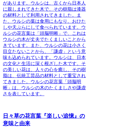
があります。
ウルシは、古くから日本人
に親しまれてきた木で、その樹脂は漆器
の材料として利用されてきました。ま
た、ウルシの葉は食用にもなり、おひた
しや天ぷらにして食べられています。ウ
ルシの花言葉は「頭脳明晰」で、これは
ウルシの木が丈夫でたくましいことから
きています。また、ウルシの花は小さく
目立たないことから、「謙虚」という意
味も込められています。ウルシは、日本
の文化と生活に深く根ざした木です。そ
の美しい花は、人々の心を癒し、その樹
脂は、伝統工芸品の材料として重宝され
てきました。ウルシの花言葉「頭脳明
晰」は、ウルシの木のたくましさや謙虚
さを表しています。
日々草の花言葉『楽しい追憶』の
意味と由来