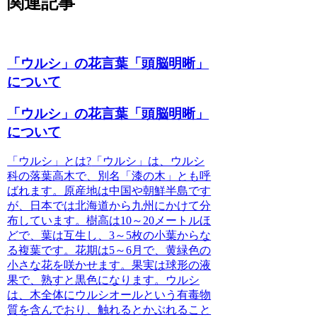
関連記事
「ウルシ」の花言葉「頭脳明晰」
について
「ウルシ」の花言葉「頭脳明晰」
について
「ウルシ」とは?
「ウルシ」は、ウルシ
科の落葉高木で、別名「漆の木」とも呼
ばれます。原産地は中国や朝鮮半島です
が、日本では北海道から九州にかけて分
布しています。樹高は10～20メートルほ
どで、葉は互生し、3～5枚の小葉からな
る複葉です。花期は5～6月で、黄緑色の
小さな花を咲かせます。果実は球形の液
果で、熟すと黒色になります。ウルシ
は、木全体にウルシオールという有毒物
質を含んでおり、触れるとかぶれること