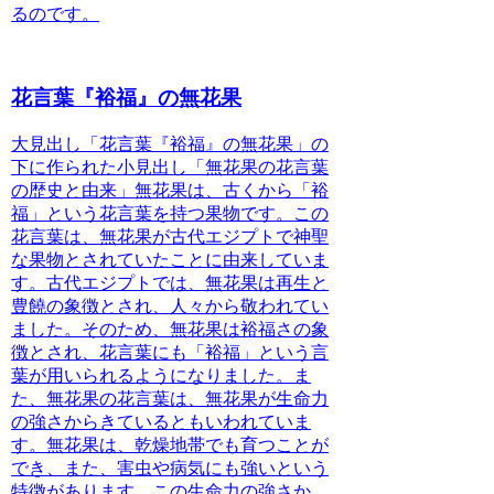
るのです。
花言葉『裕福』の無花果
大見出し「花言葉『裕福』の無花果」の
下に作られた小見出し「無花果の花言葉
の歴史と由来」
無花果は、古くから「裕
福」という花言葉を持つ果物です。
この
花言葉は、無花果が古代エジプトで神聖
な果物とされていたことに由来していま
す。古代エジプトでは、無花果は再生と
豊饒の象徴とされ、人々から敬われてい
ました。そのため、無花果は裕福さの象
徴とされ、花言葉にも「裕福」という言
葉が用いられるようになりました。ま
た、無花果の花言葉は、無花果が生命力
の強さからきているともいわれていま
す。無花果は、乾燥地帯でも育つことが
でき、また、害虫や病気にも強いという
特徴があります。この生命力の強さか