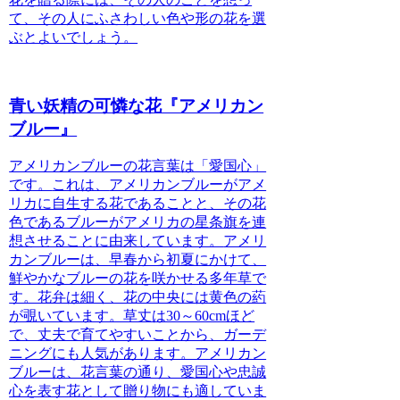
て、その人にふさわしい色や形の花を選
ぶとよいでしょう。
青い妖精の可憐な花『アメリカン
ブルー』
アメリカンブルーの花言葉は「愛国心」
です。
これは、
アメリカンブルーがアメ
リカに自生する花であることと、その花
色であるブルーがアメリカの星条旗を連
想させることに由来しています。
アメリ
カンブルーは、早春から初夏にかけて、
鮮やかなブルーの花を咲かせる多年草で
す。花弁は細く、花の中央には黄色の葯
が覗いています。草丈は30～60cmほど
で、丈夫で育てやすいことから、ガーデ
ニングにも人気があります。アメリカン
ブルーは、花言葉の通り、愛国心や忠誠
心を表す花として贈り物にも適していま