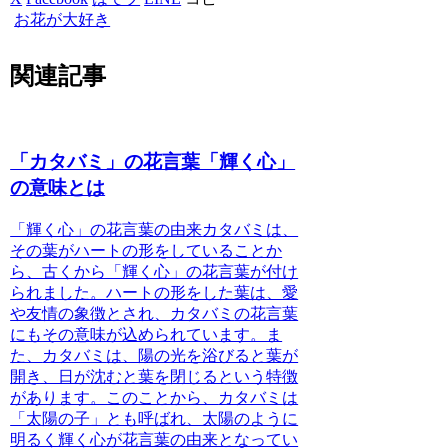
お花が大好き
関連記事
「カタバミ」の花言葉「輝く心」
の意味とは
「輝く心」の花言葉の由来
カタバミ
は、
その葉がハートの形をしていることか
ら、古くから「輝く心」の花言葉が付け
られました。ハートの形をした葉は、愛
や友情の象徴とされ、
カタバミ
の花言葉
にもその意味が込められています。ま
た、
カタバミ
は、陽の光を浴びると葉が
開き、日が沈むと葉を閉じるという特徴
があります。このことから、
カタバミ
は
「太陽の子」とも呼ばれ、太陽のように
明るく輝く心が花言葉の由来となってい