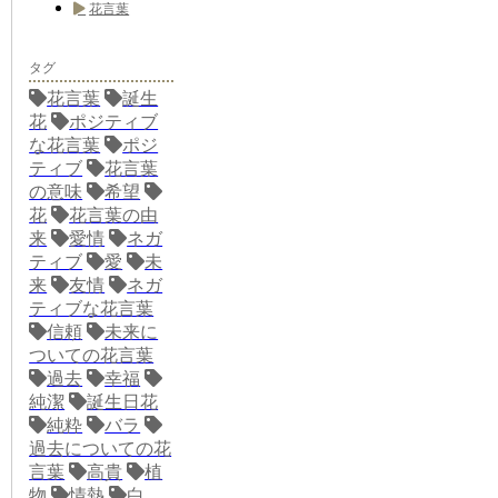
花言葉
タグ
花言葉
誕生
花
ポジティブ
な花言葉
ポジ
ティブ
花言葉
の意味
希望
花
花言葉の由
来
愛情
ネガ
ティブ
愛
未
来
友情
ネガ
ティブな花言葉
信頼
未来に
ついての花言葉
過去
幸福
純潔
誕生日花
純粋
バラ
過去についての花
言葉
高貴
植
物
情熱
白