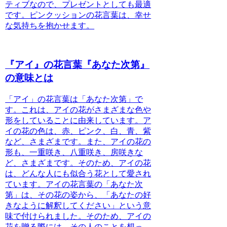
ティブなので、プレゼントとしても最適
です。ピンクッションの花言葉は、幸せ
な気持ちを抱かせます。
『アイ』の花言葉『あなた次第』
の意味とは
「アイ」の花言葉は「あなた次第」で
す。これは、アイの花がさまざまな色や
形をしていることに由来しています。
ア
イの花の色は、赤、ピンク、白、青、紫
など、さまざまです。また、アイの花の
形も、一重咲き、八重咲き、房咲きな
ど、さまざまです。そのため、アイの花
は、どんな人にも似合う花として愛され
ています。
アイの花言葉の「あなた次
第」は、その花の姿から、
「あなたの好
きなように解釈してください」という意
味で付けられました。
そのため、アイの
花を贈る際には、その人のことを想っ