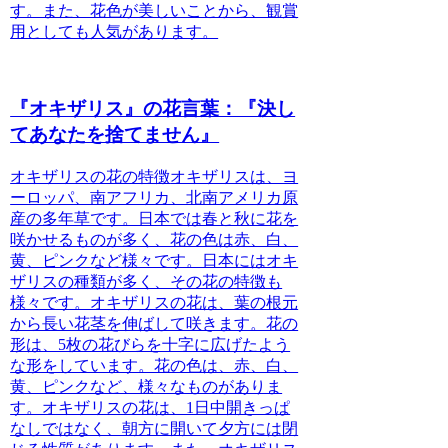
す。また、花色が美しいことから、観賞
用としても人気があります。
『オキザリス』の花言葉：『決し
てあなたを捨てません』
オキザリスの花の特徴
オキザリスは、ヨ
ーロッパ、南アフリカ、北南アメリカ原
産の多年草です。日本では春と秋に花を
咲かせるものが多く、花の色は赤、白、
黄、ピンクなど様々です。日本にはオキ
ザリスの種類が多く、その花の特徴も
様々です。オキザリスの花は、葉の根元
から長い花茎を伸ばして咲きます。花の
形は、5枚の花びらを十字に広げたよう
な形をしています。花の色は、赤、白、
黄、ピンクなど、様々なものがありま
す。オキザリスの花は、1日中開きっぱ
なしではなく、朝方に開いて夕方には閉