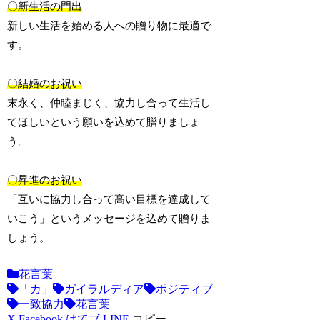
〇新生活の門出
新しい生活を始める人への贈り物に最適で
す。
〇結婚のお祝い
末永く、仲睦まじく、協力し合って生活し
てほしいという願いを込めて贈りましょ
う。
〇昇進のお祝い
「互いに協力し合って高い目標を達成して
いこう」というメッセージを込めて贈りま
しょう。
花言葉
「カ」
ガイラルディア
ポジティブ
一致協力
花言葉
X
Facebook
はてブ
LINE
コピー