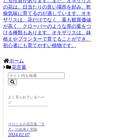
じる性質があります。また、オキザリス
の花は、日当たりの良い場所を好み、乾
燥気味に育てるのが適しています。オキ
ザリスは、花だけでなく、葉も観賞価値
が高く、クローバーのような形の葉をつ
ける種類もあります。オキザリスは、鉢
植えやプランターで育てることができ、
初心者にも育てやすい植物です。
ホーム
花言葉
よく見られているペー
ジ
マロニエの花言葉『天
才』の由来と意味
2024.02.07