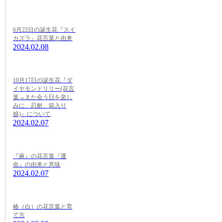
6月22日の誕生花『スイ
カズラ』花言葉と由来
2024.02.08
10月17日の誕生花『ダ
イヤモンドリリー(花言
葉→また会う日を楽し
みに、忍耐、箱入り
娘)』について
2024.02.07
『麻』の花言葉『運
命』の由来と意味
2024.02.07
椿（白）の花言葉と育
て方