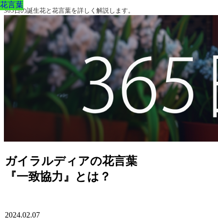
花言葉
花言葉
花言葉
花言葉
花言葉
花言葉
花言葉
365日の誕生花と花言葉を詳しく解説します。
ガイラルディアの花言葉
『一致協力』とは？
2024.02.07