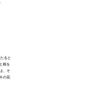
。
たると
と根を
は、そ
キの花