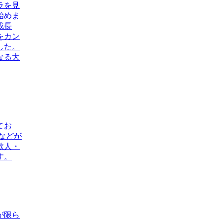
ラを見
始めま
成長
をカン
した。
なる大
てお
などが
歌人・
す。
が限ら