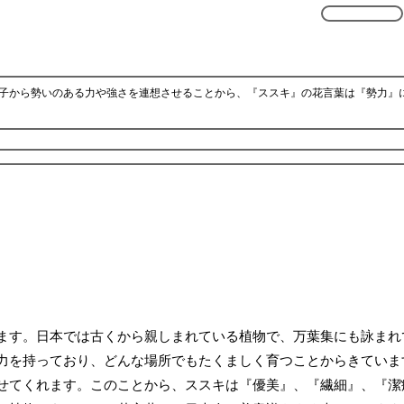
子から勢いのある力や強さを連想させることから、『ススキ』の花言葉は『勢力』
ます。日本では古くから親しまれている植物で、万葉集にも詠まれ
力を持っており、どんな場所でもたくましく育つことからきていま
せてくれます。このことから、ススキは『優美』、『繊細』、『潔