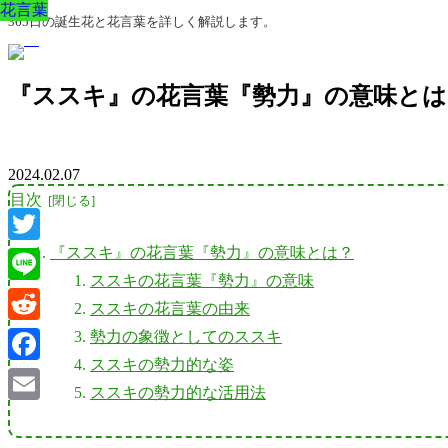
花言葉
花言葉
花言葉
花言葉
花言葉
花言葉
花言葉
365日の誕生花と花言葉を詳しく解説します。
『ススキ』の花言葉『勢力』の意味とは
2024.02.07
目次
『ススキ』の花言葉『勢力』の意味とは？
Twitter
ススキの花言葉『勢力』の意味
Line
ススキの花言葉の由来
Reddit
勢力の象徴としてのススキ
ススキの勢力的な姿
Facebook
ススキの勢力的な活用法
Email