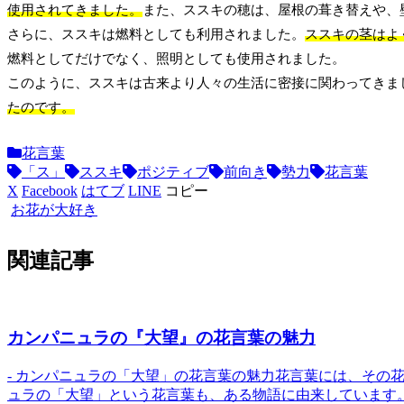
使用されてきました。
また、ススキの穂は、屋根の葺き替えや、
さらに、ススキは燃料としても利用されました。
ススキの茎はよ
燃料としてだけでなく、照明としても使用されました。
このように、ススキは古来より人々の生活に密接に関わってきま
たのです。
花言葉
「ス」
ススキ
ポジティブ
前向き
勢力
花言葉
X
Facebook
はてブ
LINE
コピー
お花が大好き
関連記事
カンパニュラの『大望』の花言葉の魅力
- カンパニュラの「大望」の花言葉の魅力花言葉には、その
ュラの「大望」という花言葉も、ある物語に由来しています