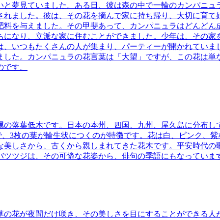
いと夢見ていました。ある日、彼は森の中で一輪のカンパニュ
されました。彼は、その花を摘んで家に持ち帰り、大切に育て
肥料を与えました。その甲斐あって、カンパニュラはどんどん
ちになり、立派な家に住むことができました。少年は、その家
は、いつもたくさんの人が集まり、パーティーが開かれていま
ました。カンパニュラの花言葉は「大望」ですが、この花は単
のです。
属の落葉低木です。日本の本州、四国、九州、屋久島に分布し
で、3枚の葉が輪生状につくのが特徴です。花は白、ピンク、紫
品な美しさから、古くから親しまれてきた花木です。平安時代の
バツツジは、その可憐な花姿から、俳句の季語にもなっていま
草の花が夜間だけ咲き、その美しさを目にすることができる人