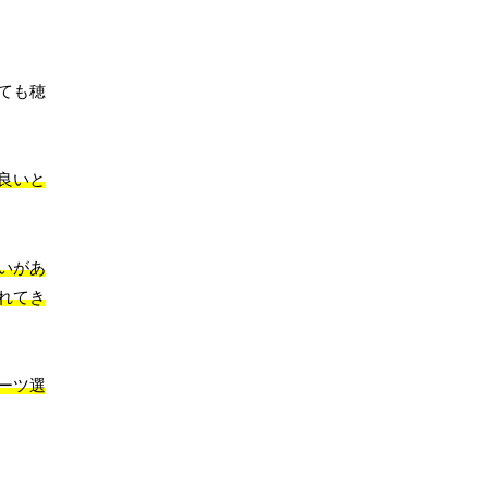
ても穂
良いと
いがあ
れてき
ーツ選