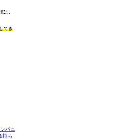
穂は、
してき
カンパニ
金持ち