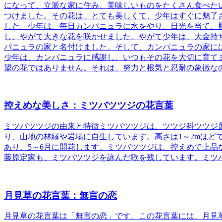
になって、立派な家に住み、美味しいものをたくさん食べた
つけました。その花は、とても美しくて、少年はすぐに魅了
した。
少年は、毎日カンパニュラに水をやり、日光を当て、
し、やがて大きな花を咲かせました。やがて少年は、大金持
パニュラの家と名付けました。そして、カンパニュラの家に
少年は、カンパニュラに感謝し、いつもその花を大切に育て
望の花ではありません。それは、努力と根気と忍耐の象徴な
控えめな美しさ：ミツバツツジの花言葉
ミツバツツジの由来と特徴
ミツバツツジは、ツツジ科ツツジ
り、山地の林縁や岩場に自生しています。高さは1～2mほど
あり、5～6月に開花します。ミツバツツジは、控えめで上
藤原定家も、ミツバツツジを詠んだ歌を残しています。ミツ
月見草の花言葉：無言の恋
月見草の花言葉は「無言の恋」です
。この花言葉には、月見