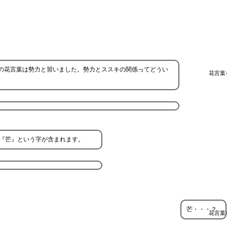
の花言葉は勢力と習いました。勢力とススキの関係ってどうい
花言葉
『芒』という字が含まれます。
芒・・・？
花言葉