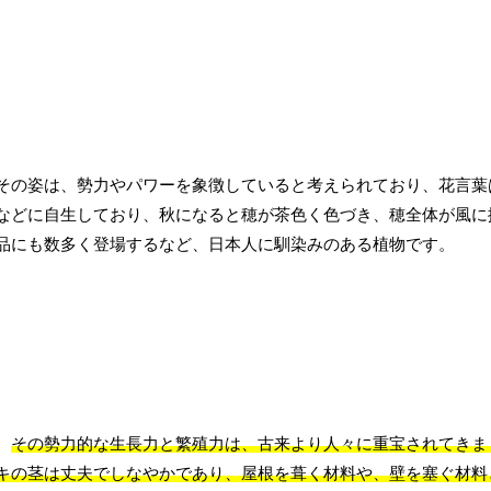
その姿は、勢力やパワーを象徴していると考えられており、花言葉
などに自生しており、秋になると穂が茶色く色づき、穂全体が風に
品にも数多く登場するなど、日本人に馴染みのある植物です。
。
その勢力的な生長力と繁殖力は、古来より人々に重宝されてきま
キの茎は丈夫でしなやかであり、屋根を葺く材料や、壁を塞ぐ材料