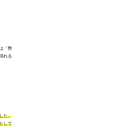
は「勢
揺れる
した。
として