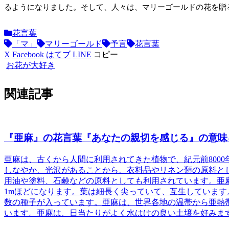
るようになりました。そして、人々は、マリーゴールドの花を贈
花言葉
「マ」
マリーゴールド
予言
花言葉
X
Facebook
はてブ
LINE
コピー
お花が大好き
関連記事
『亜麻』の花言葉『あなたの親切を感じる』の意味
亜麻
は、古くから人間に利用されてきた植物で、紀元前800
しなやか、光沢があることから、衣料品やリネン類の原料と
用油や塗料、石鹸などの原料としても利用されています。
亜
1mほどになります。葉は細長く尖っていて、互生しています
数の種子が入っています。
亜麻
は、世界各地の温帯から亜熱
います。亜麻は、日当たりがよく水はけの良い土壌を好みま