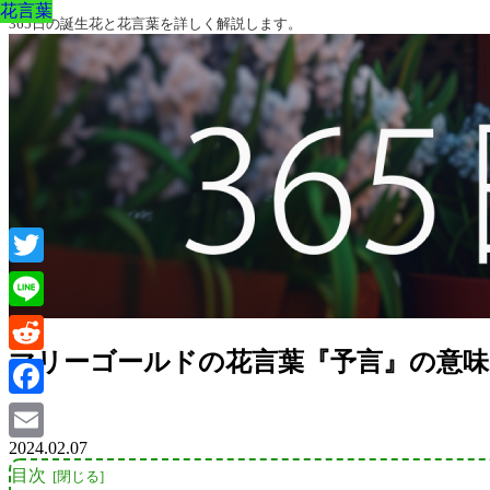
花言葉
花言葉
花言葉
花言葉
花言葉
花言葉
花言葉
365日の誕生花と花言葉を詳しく解説します。
Twitter
Line
マリーゴールドの花言葉『予言』の意味
Reddit
Facebook
2024.02.07
Email
目次