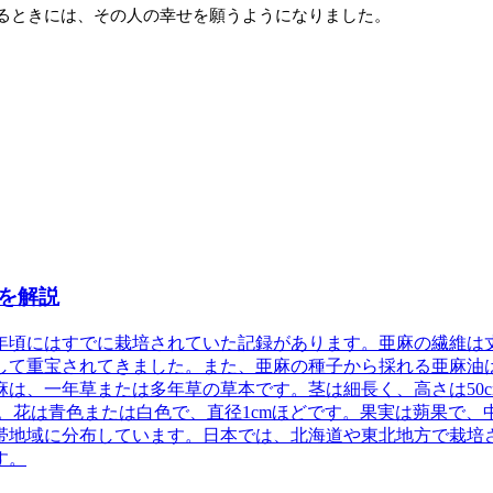
るときには、その人の幸せを願うようになりました。
を解説
0年頃にはすでに栽培されていた記録があります。亜麻の繊維は
して重宝されてきました。また、亜麻の種子から採れる亜麻油
麻
は、一年草または多年草の草本です。茎は細長く、高さは50c
。花は青色または白色で、直径1cmほどです。果実は蒴果で、
帯地域に分布しています。日本では、北海道や東北地方で栽培
す。