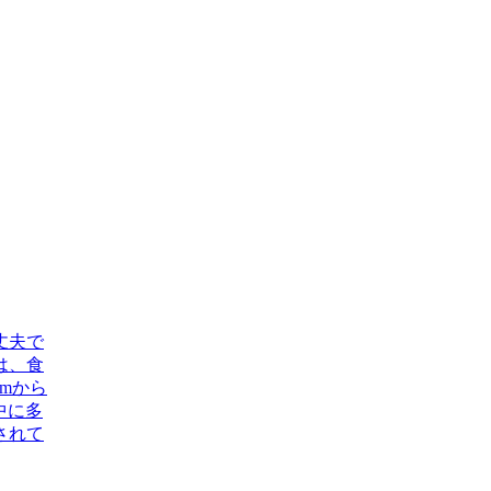
丈夫で
は、食
mから
中に多
されて