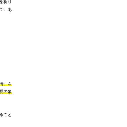
を祈り
で、あ
情」を
愛の象
ること