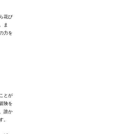
ら花び
。ま
の力を
ことが
冒険を
、誰か
す。