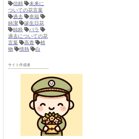
信頼
未来に
ついての花言葉
過去
幸福
純潔
誕生日花
純粋
バラ
過去についての花
言葉
高貴
植
物
情熱
白
サイト作成者