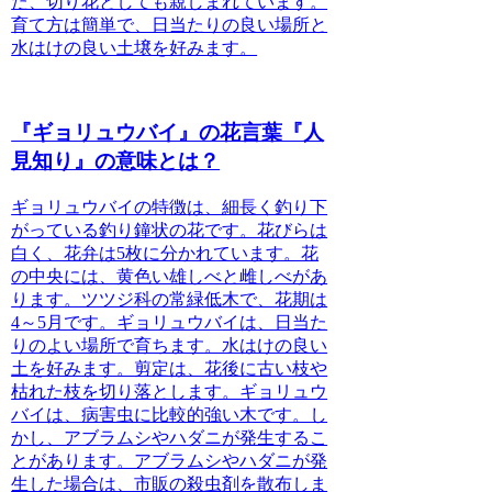
た、切り花としても親しまれています。
育て方は簡単で、日当たりの良い場所と
水はけの良い土壌を好みます。
『ギョリュウバイ』の花言葉『人
見知り』の意味とは？
ギョリュウバイの特徴
は、細長く釣り下
がっている釣り鐘状の花です。花びらは
白く、花弁は5枚に分かれています。花
の中央には、黄色い雄しべと雌しべがあ
ります。ツツジ科の常緑低木で、花期は
4～5月です。ギョリュウバイは、日当た
りのよい場所で育ちます。水はけの良い
土を好みます。剪定は、花後に古い枝や
枯れた枝を切り落とします。ギョリュウ
バイは、病害虫に比較的強い木です。し
かし、アブラムシやハダニが発生するこ
とがあります。アブラムシやハダニが発
生した場合は、市販の殺虫剤を散布しま