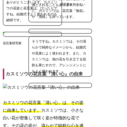
ありがとうございます。カスミソ
花言葉を知りたい
徴とされることもあります。さら
ウの花姿と花言葉は、ぴったりで
に、カスミソウは、花言葉『無垢』
すね。結婚式でよく使われるのも
や『清純』も持っています。
納得です。
そうですね。カスミソウは、その清
花言葉研究家
らかで純粋なイメージから、結婚式
や花束によく使われます。また、カ
スミソウは、他の花を引き立てる役
割も果たすので、アレンジメントに
もよく使われます。
カスミソウの花言葉『清い心』の由来
カスミソウの花言葉「清い心」は、その姿
に由来しています。
カスミソウは、小さな
白い花が密集して咲く姿が特徴的な花で
す。その花の姿が、
清らかで純粋な心を連