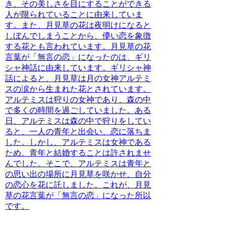
き、その美しさを目にすることができる
人が限られていることに由来していま
す。また、月見草の花は夜明けになると
しぼんでしまうことから、儚い恋を象徴
する花とも言われています。
月見草の花
言葉が「無言の恋」になったのは、ギリ
シャ神話に由来しています
。ギリシャ神
話によると、月見草は月の女神アルテミ
スの涙から生まれた花とされています。
アルテミスは狩りの女神であり、森の中
で多くの時間を過ごしていました。ある
日、アルテミスは森の中で狩りをしてい
ると、一人の青年と出会い、恋に落ちま
した。しかし、アルテミスは女神である
ため、青年と結婚することは許されませ
んでした。そこで、アルテミスは青年と
の思い出の場所に月見草を咲かせ、自分
の恋心を花に託しました。これが、月見
草の花言葉が「無言の恋」になった所以
です。