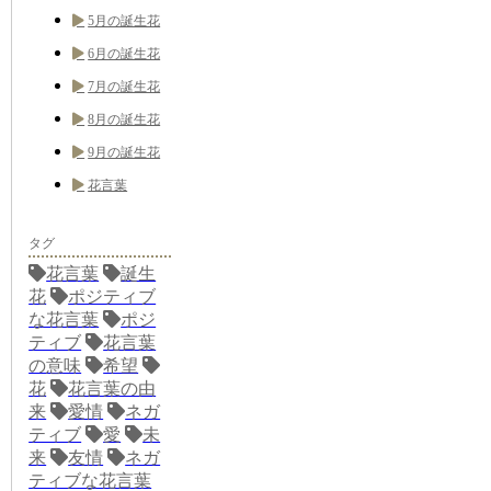
5月の誕生花
6月の誕生花
7月の誕生花
8月の誕生花
9月の誕生花
花言葉
タグ
花言葉
誕生
花
ポジティブ
な花言葉
ポジ
ティブ
花言葉
の意味
希望
花
花言葉の由
来
愛情
ネガ
ティブ
愛
未
来
友情
ネガ
ティブな花言葉