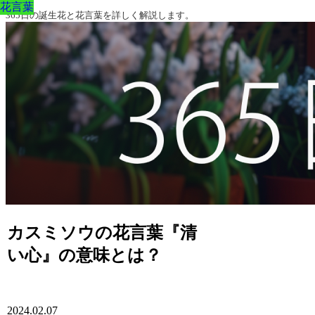
花言葉
花言葉
花言葉
花言葉
花言葉
花言葉
花言葉
365日の誕生花と花言葉を詳しく解説します。
カスミソウの花言葉『清
い心』の意味とは？
2024.02.07