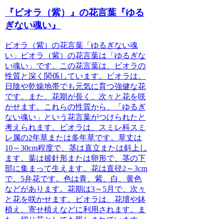
『ビオラ（紫）』の花言葉『ゆる
ぎない魂い』
ビオラ（紫）の花言葉「ゆるぎない魂
い」
ビオラ（紫）の花言葉は「ゆるぎな
い魂い」です。この花言葉は、ビオラの
性質と深く関係しています。ビオラは、
日陰や乾燥地帯でも元気に育つ強健な花
です。また、花期が長く、次々と花を咲
かせます。
これらの性質から、「ゆるぎ
ない魂い」という花言葉がつけられたと
考えられます。
ビオラは、スミレ科スミ
レ属の2年草または多年草です。草丈は
10～30cm程度で、茎は直立または斜上し
ます。葉は披針形または卵形で、茎の下
部に集まって生えます。
花は直径2～3cm
で、5弁花です。色は青、紫、白、黄色
などがあります。花期は3～5月で、次々
と花を咲かせます。
ビオラは、花壇や鉢
植え、寄せ植えなどに利用されます。ま