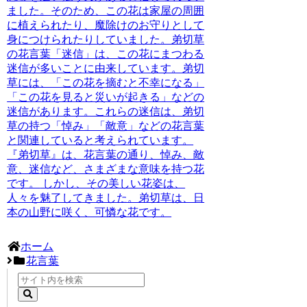
ました。そのため、この花は家屋の周囲
に植えられたり、魔除けのお守りとして
身につけられたりしていました。弟切草
の花言葉「迷信」は、この花にまつわる
迷信が多いことに由来しています。弟切
草には、「この花を摘むと不幸になる」
「この花を見ると災いが起きる」などの
迷信があります。これらの迷信は、弟切
草の持つ「悼み」「敵意」などの花言葉
と関連していると考えられています。
『弟切草』は、花言葉の通り、悼み、敵
意、迷信など、さまざまな意味を持つ花
です。
しかし、その美しい花姿は、
人々を魅了してきました。弟切草は、日
本の山野に咲く、可憐な花です。
ホーム
花言葉