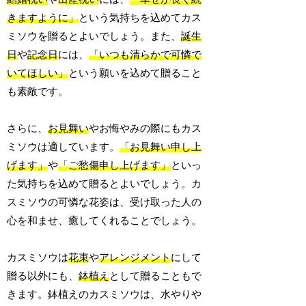
きますように」
という気持ちを込めてカス
ミソウを贈るとよいでしょう。また、
誕生
日
や
記念日
には、
「いつも清らかで可憐で
いてほしい」
という願いを込めて贈ること
も素敵です。
さらに、
お見舞い
やお悔やみの際にもカス
ミソウは適しています。
「お見舞い申し上
げます」
や
「ご愁傷申し上げます」
といっ
た気持ちを込めて贈るとよいでしょう。カ
スミソウの可憐な花姿は、受け取った人の
心を和ませ、癒してくれることでしょう。
カスミソウは
花束
や
アレンジメント
にして
贈る以外にも、
鉢植え
として贈ることもで
きます。鉢植えのカスミソウは、水やりや