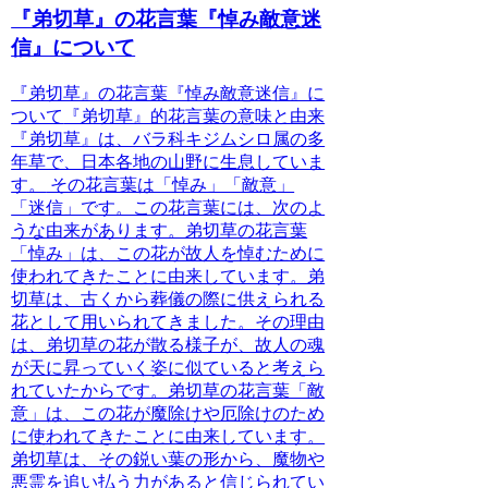
『弟切草』の花言葉『悼み敵意迷
信』について
『弟切草』の花言葉『悼み敵意迷信』に
ついて
『弟切草』的花言葉の意味と由来
『弟切草』は、バラ科キジムシロ属の多
年草で、日本各地の山野に生息していま
す。
その花言葉は「悼み」「敵意」
「迷信」です。この花言葉には、次のよ
うな由来があります。弟切草の花言葉
「悼み」は、この花が故人を悼むために
使われてきたことに由来しています。弟
切草は、古くから葬儀の際に供えられる
花として用いられてきました。その理由
は、弟切草の花が散る様子が、故人の魂
が天に昇っていく姿に似ていると考えら
れていたからです。弟切草の花言葉「敵
意」は、この花が魔除けや厄除けのため
に使われてきたことに由来しています。
弟切草は、その鋭い葉の形から、魔物や
悪霊を追い払う力があると信じられてい