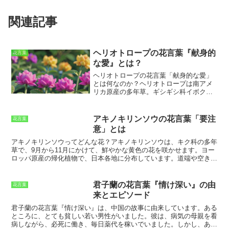
関連記事
ヘリオトロープの花言葉『献身的
花言葉
な愛』とは？
ヘリオトロープの花言葉「献身的な愛」
とは何なのか？
ヘリオトロープは南アメ
リカ原産の多年草
。ギシギシ科イボクサ
属に分類されており、その学名は
『Heliotropium』といいます。花は小さ
く、紫や白、ピンクなどさまざまな色が
アキノキリンソウの花言葉「要注
花言葉
あります。
花には甘い香りが漂ってお
意」とは
り、香料の原料としても利用
されていま
す。ヘリオトロープの花言葉は「献身的
アキノキリンソウってどんな花？アキノキリンソウは、キク科の多年
な愛」。これは、
ヘリオトロープの花が
草で、9月から11月にかけて、鮮やかな黄色の花を咲かせます。ヨー
太陽を追いかけるように咲く姿
に由来し
ロッパ原産の帰化植物で、日本各地に分布しています。道端や空き
ています。太陽は生命の源であり、万物
地、庭園などで見かけることができます。アキノキリンソウは、高さ
に恵みを与えてくれます。ヘリオトロー
30～100cmほどに育ちます。
茎は直立し、葉は羽状に切れ込みが入
プの花が太陽を追いかけるように咲く姿
っています。
花は、直径2～3cm程度の頭状花序で、多数の舌状花が
君子蘭の花言葉『情け深い』の由
花言葉
は、
太陽への感謝と献身的な愛を表して
放射状に咲きます。アキノキリンソウは、花言葉が「要注意」です。
来とエピソード
いる
と考えられています。
これは、アキノキリンソウの毒性によるものです。アキノキリンソウ
の全草には、ピロリジンアルカロイドという有毒成分が含まれていま
君子蘭の花言葉『情け深い』は、中国の故事に由来しています。
ある
す。
ピロリジンアルカロイドは、肝臓を損傷し、最悪の場合、死に至
ところに、とても貧しい若い男性がいました。彼は、病気の母親を看
ることもあります。
アキノキリンソウは、美しい花ですが、毒性があ
病しながら、必死に働き、毎日薬代を稼いでいました。しかし、ある