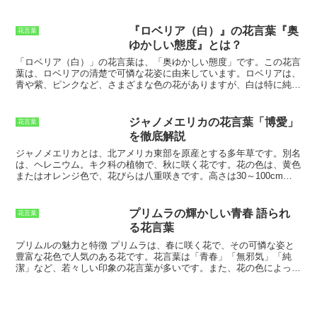
るため、取り扱いには注意が必要です。
誤って摂取しないように、十
日、彼は仕事中に怪我をしてしまい、働けなくなってしまいました。
分に注意しましょう。
男性は、途方に暮れていました。薬代の工面もままならなくなり、母
親の病状は悪化の一途をたどっていました。そんなある日、男性は庭
『ロベリア（白）』の花言葉『奥
花言葉
に咲く君子蘭の花を見つけました。その花は、とても美しく、男性は
ゆかしい態度』とは？
思わず心を奪われました。男性は、その花を母親にプレゼントしまし
た。すると、母親は、その花を見てとても喜びました。そして、その
「ロベリア（白）」の花言葉は、「奥ゆかしい態度」
です。この花言
日から、母親の病状はみるみるうちに回復していったのです。男性
葉は、ロベリアの清楚で可憐な花姿に由来しています。ロベリアは、
は、君子蘭の花に感謝し、その花のことを「情け深い花」と呼ぶよう
青や紫、ピンクなど、さまざまな色の花がありますが、
白は特に純粋
になりました。そして、それが君子蘭の花言葉の由来となったので
で清楚な印象
を与えます。また、ロベリアは、花弁が小さく、下を向
す。
いて咲くことが多く、
謙虚で控えめな印象
もあります。これらの花姿
から、「奥ゆかしい態度」という花言葉がつけられたと考えられま
ジャノメエリカの花言葉「博愛」
花言葉
す。「奥ゆかしい態度」とは、
控えめで慎み深く、他人を立てること
を徹底解説
を大切にする態度
のことです。これは、日本人に古くから受け継がれ
てきた美徳の一つであり、今もなお多くの人々に愛されています。
ジャノメエリカとは、北アメリカ東部を原産とする多年草です。別名
「ロベリア（白）」の花言葉である「奥ゆかしい態度」は、
そんな日
は、ヘレニウム。キク科の植物で、秋に咲く花です。
花の色は、黄色
本人の美徳を象徴する花言葉
といえるでしょう。
またはオレンジ色で、花びらは八重咲きです。高さは30～100cmほ
どで、茎は直立して育ちます。
葉は、長楕円形で、縁には鋸歯があり
ます。ジャノメエリカは、日当たりの良い場所を好みます。水はけの
良い土壌で、適度な湿り気を保つようにしましょう。肥料は、春と秋
プリムラの輝かしい青春 語られ
花言葉
に緩効性肥料を施します。
栽培は容易で、初心者にもおすすめです。
る花言葉
株分けや種まきで増やすことができます。ジャノメエリカの花言葉
は、「博愛」です。これは、ジャノメエリカの八重咲きの花びらを、
プリムルの魅力と特徴
プリムラは、春に咲く花で、その可憐な姿と
多くの人々が愛する様子を表しています。また、秋の訪れを告げる花
豊富な花色で人気のある花です。花言葉は「青春」「無邪気」「純
として、古くから人々に愛されてきました。
ジャノメエリカは、花壇
潔」など、若々しい印象の花言葉が多いです。また、花の色によって
や鉢植えにして楽しむことができます。花言葉にちなんだプレゼント
花言葉が異なるのも特徴です。例えば、赤色の花は「情熱」、黄色の
としてもおすすめです。
花は「友情」、ピンク色の花は「愛らしさ」など、それぞれに違った
花言葉を持
ちます。
プリムラは、丈夫で育てやすい花で、日当たり
と水はけのよい場所で育ちます。花壇や鉢で栽培することができ、寄